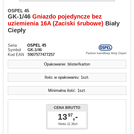
OSPEL 45
GK-1/46
Gniazdo pojedyncze bez
uziemienia 16A (Zaciski śrubowe)
Biały
Ciepły
Seria
OSPEL 45
Symbol
GK-1/46
Partner handlowy firmy Ospel
Kod EAN
5907577477257
Opakowanie: blister/karton
Ilośc w opakowaniu: 1szt.
Minimalna ilość: 1szt.
CENA BRUTTO
13
,-
97
Netto 11.36zł