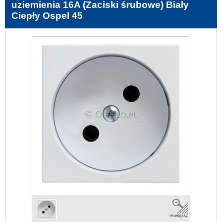
uziemienia 16A (Zaciski śrubowe) Biały
Ciepły Ospel 45