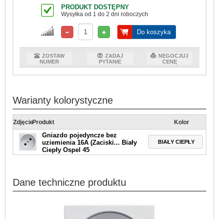
PRODUKT DOSTĘPNY
Wysyłka od 1 do 2 dni roboczych
Do koszyka
ZOSTAW
ZADAJ
NEGOCJUJ
NUMER
PYTANIE
CENĘ
Warianty kolorystyczne
Zdjęcie
Produkt
Kolor
Gniazdo pojedyncze bez
BIAŁY CIEPŁY
uziemienia 16A (Zaciski... Biały
Ciepły Ospel 45
Dane techniczne produktu