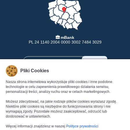
mBank
PL 24 1140 2004 0000 3002 7484 3029
Pliki Cookies
Nasza strona internetowa wykorzystuje pliki cookies i inne podobne
INFORMACJE
POMOC
technologie w celu zapewnienia prawidłowego działania serwisu,
personalizacji treści, analizy ruchu oraz w celach marketingowych.
Formy Płatności
Pomoc
Dostawa
Regulamin
Możesz zdecydować, na jakie rodzaje plików cookies wyrażasz zgodę.
Zwroty
Polityka Prywatności
Niektóre pliki cookies są niezbędne do funkcjonowania strony i nie
wymagają zgody. Pozostałe możesz zaakceptować, odrzucić lub
Gwarancja
Dane kontaktowe
dostosować w ustawieniach.
Reklamacje
Kontakt
Więcej informacji znajdziesz w naszej
Polityce prywatności