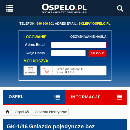
TELEFON:
690 900 801
ADRES EMAIL:
SKLEP@OSPELO.PL
LOGOWANIE
ODZYSKIWANIE HASŁA
Adres Email
Twoje Hasło
MÓJ KOSZYK
Liczba produktów:
0
Suma:
0.00zł
SCHOWEK
OSPEL
INFORMACJE
Ospel 45
Gniazda elektryczne
GK-1/46
Gniazdo pojedyncze bez