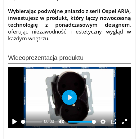
Wybierając podwójne gniazdo z serii Ospel ARIA,
inwestujesz w produkt, który łączy nowoczesną
technologię z ponadczasowym designem
,
oferując niezawodność i estetyczny wygląd w
każdym wnętrzu.
Wideoprezentacja produktu
Play
00:00
Play
Mute
Settings
PIP
Enter
fullscr