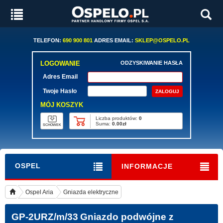
TELEFON:
690 900 801
ADRES EMAIL:
SKLEP@OSPELO.PL
LOGOWANIE
ODZYSKIWANIE HASŁA
Adres Email
Twoje Hasło
MÓJ KOSZYK
Liczba produktów:
0
Suma:
0.00zł
SCHOWEK
OSPEL
INFORMACJE
Ospel Aria
Gniazda elektryczne
GP-2URZ/m/33
Gniazdo podwójne z