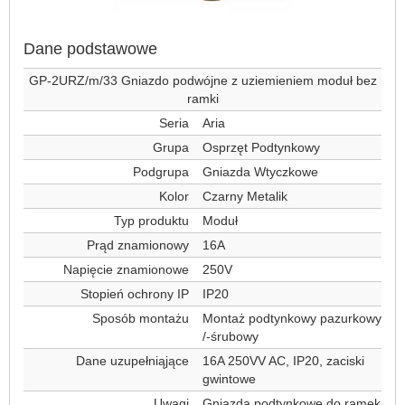
Dane podstawowe
GP-2URZ/m/33 Gniazdo podwójne z uziemieniem moduł bez
ramki
Seria
Aria
Grupa
Osprzęt Podtynkowy
Podgrupa
Gniazda Wtyczkowe
Kolor
Czarny Metalik
Typ produktu
Moduł
Prąd znamionowy
16A
Napięcie znamionowe
250V
Stopień ochrony IP
IP20
Sposób montażu
Montaż podtynkowy pazurkowy
/-śrubowy
Dane uzupełniąjące
16A 250VV AC, IP20, zaciski
gwintowe
Uwagi
Gniazda podtynkowe do ramek