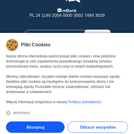
mBank
PL 24 1140 2004 0000 3002 7484 3029
Pliki Cookies
Nasza strona internetowa wykorzystuje pliki cookies i inne podobne
INFORMACJE
POMOC
technologie w celu zapewnienia prawidłowego działania serwisu,
personalizacji treści, analizy ruchu oraz w celach marketingowych.
Formy Płatności
Pomoc
Dostawa
Regulamin
Możesz zdecydować, na jakie rodzaje plików cookies wyrażasz zgodę.
Zwroty
Polityka Prywatności
Niektóre pliki cookies są niezbędne do funkcjonowania strony i nie
wymagają zgody. Pozostałe możesz zaakceptować, odrzucić lub
Gwarancja
Dane kontaktowe
dostosować w ustawieniach.
Reklamacje
Kontakt
Więcej informacji znajdziesz w naszej
Polityce prywatności
DOSTOSUJ
Akceptuj
Odrzuć wszystkie