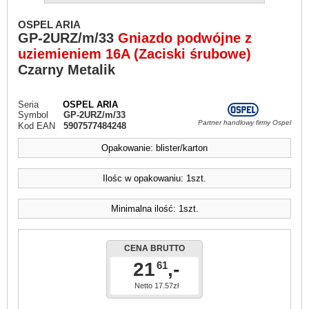
OSPEL ARIA
GP-2URZ/m/33
Gniazdo podwójne z
uziemieniem 16A (Zaciski śrubowe)
Czarny Metalik
Seria
OSPEL ARIA
Symbol
GP-2URZ/m/33
Partner handlowy firmy Ospel
Kod EAN
5907577484248
Opakowanie: blister/karton
Ilośc w opakowaniu: 1szt.
Minimalna ilość: 1szt.
CENA BRUTTO
21
,-
61
Netto 17.57zł