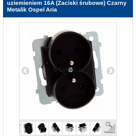
uziemieniem 16A (Zaciski śrubowe) Czarny
Metalik Ospel Aria