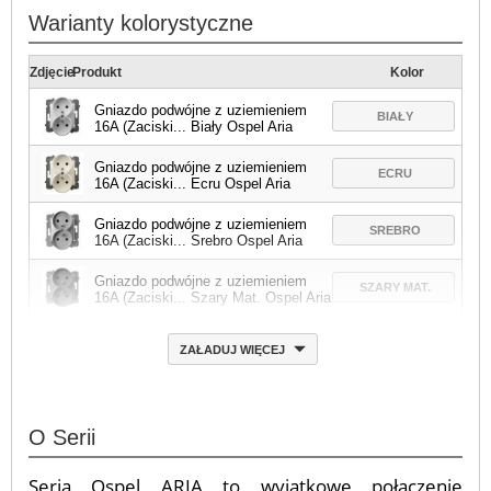
Warianty kolorystyczne
Zdjęcie
Produkt
Kolor
Gniazdo podwójne z uziemieniem
BIAŁY
16A (Zaciski... Biały Ospel Aria
Gniazdo podwójne z uziemieniem
ECRU
16A (Zaciski... Ecru Ospel Aria
Gniazdo podwójne z uziemieniem
SREBRO
16A (Zaciski... Srebro Ospel Aria
Gniazdo podwójne z uziemieniem
SZARY MAT.
16A (Zaciski... Szary Mat. Ospel Aria
ZAŁADUJ WIĘCEJ
O Serii
Seria Ospel ARIA to wyjątkowe połączenie