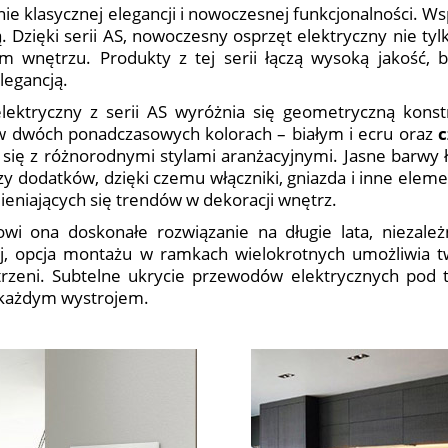
nie klasycznej elegancji i nowoczesnej funkcjonalności. W
Dzięki serii AS, nowoczesny osprzęt elektryczny nie tylk
wnętrzu. Produkty z tej serii łączą wysoką jakość, b
legancją.
elektryczny z serii AS wyróżnia się geometryczną konst
 w dwóch ponadczasowych kolorach – białym i ecru oraz
c
ię z różnorodnymi stylami aranżacyjnymi. Jasne barwy ł
zy dodatków, dzięki czemu włączniki, gniazda i inne elemen
eniających się trendów w dekoracji wnętrz.
owi ona doskonałe rozwiązanie na długie lata, niezal
j, opcja montażu w ramkach wielokrotnych umożliwia t
rzeni. Subtelne ukrycie przewodów elektrycznych pod ty
 każdym wystrojem.