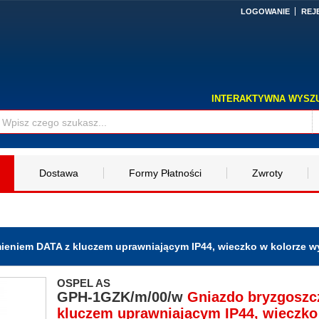
LOGOWANIE
REJ
INTERAKTYWNA WYSZ
Dostawa
Formy Płatności
Zwroty
ieniem DATA z kluczem uprawniającym IP44, wieczko w kolorze w
OSPEL AS
GPH-1GZK/m/00/w
Gniazdo bryzgoszc
kluczem uprawniającym IP44, wieczko 