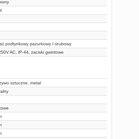
wony
ł
aż podtynkowy pazurkowy /-śrubowy
50V AC, IP-44, zaciski gwintowe
zywo sztuczne, metal
alny
towe
m
m
m