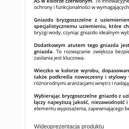
AS w kolorze czerwonym
. To innowacyjn
ochrony i funkcjonalności w wymagających 
Gniazdo bryzgoszczelne z uziemienie
specjalistycznemu uziemieniu, które ch
bryzgi wody, czyniąc gniazdo idealnym wyb
Dodatkowym atutem tego gniazda jest 
gniazda
. To rozwiązanie zwiększa bezpi
zasilania jest kluczowa.
Wieczko w kolorze wyrobu, dopasowane 
także podkreśla nowoczesny i stylowy
różnorodnymi aranżacjami wnętrz i nadaj
Wybierając bryzgoszczelne gniazdo z uz
łączy najwyższą jakość, niezawodność 
elementu wyposażenia, zapewniającego be
Wideoprezentacja produktu