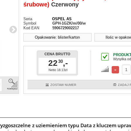
śrubowe)
Czerwony
Seria
OSPEL AS
Symbol
GPH-1GZK/m/00/w
Kod EAN
5906729002217
Opakowanie: blister/karton
Ilośc w opakow
CENA BRUTTO
PRODUKT
Wysyłka od
22
,-
30
Netto 18.13zł
ZOSTAW NUMER
ZADAJ 
ryzgoszczelne z uziemieniem typu Data z kluczem upra