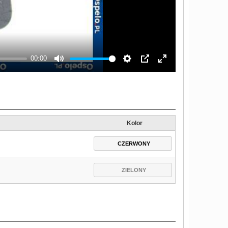
00:00
Mute
Settings
PIP
Enter
fullscreen
Kolor
CZERWONY
ZIELONY