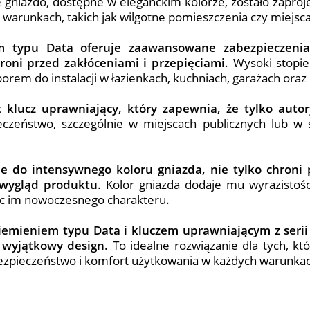
e gniazdo, dostępne w eleganckim kolorze, zostało zapr
warunkach, takich jak wilgotne pomieszczenia czy miejsc
m typu Data oferuje zaawansowane zabezpieczenia 
roni przed zakłóceniami i przepięciami
. Wysoki stopi
orem do instalacji w łazienkach, kuchniach, garażach ora
klucz uprawniający, który zapewnia, że tylko auto
eczeństwo, szczególnie w miejscach publicznych lub w 
do intensywnego koloru gniazda, nie tylko chroni pr
 wygląd produktu
. Kolor gniazda dodaje mu wyrazistośc
ąc im nowoczesnego charakteru.
iemieniem typu Data i kluczem uprawniającym z serii
i wyjątkowy design
. To idealne rozwiązanie dla tych, k
zpieczeństwo i komfort użytkowania w każdych warunka