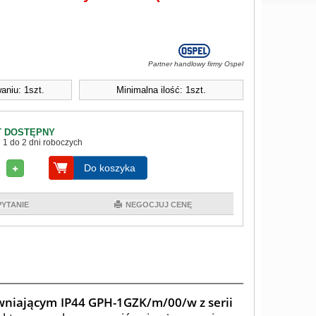
Partner handlowy firmy Ospel
aniu: 1szt.
Minimalna ilość: 1szt.
 DOSTĘPNY
 1 do 2 dni roboczych
Do koszyka
PYTANIE
NEGOCJUJ CENĘ
wniającym IP44 GPH-1GZK/m/00/w z serii