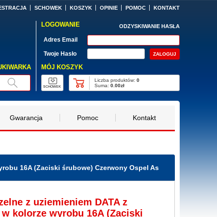
ESTRACJA
SCHOWEK
KOSZYK
OPINIE
POMOC
KONTAKT
LOGOWANIE
ODZYSKIWANIE HASŁA
Adres Email
Twoje Hasło
MÓJ KOSZYK
UKIWARKA
Liczba produktów:
0
Suma:
0.00zł
SCHOWEK
Gwarancja
Pomoc
Kontakt
yrobu 16A (Zaciski śrubowe) Czerwony Ospel As
zelne z uziemieniem DATA z
w kolorze wyrobu 16A (Zaciski