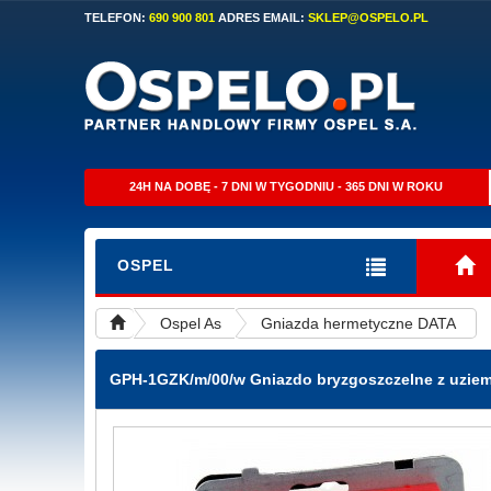
TELEFON:
690 900 801
ADRES EMAIL:
SKLEP@OSPELO.PL
24H NA DOBĘ - 7 DNI W TYGODNIU - 365 DNI W ROKU
OSPEL
Ospel As
Gniazda hermetyczne DATA
GPH-1GZK/m/00/w
Gniazdo bryzgoszczelne z uziem