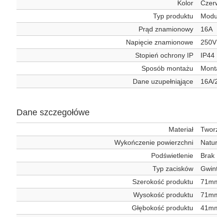
Kolor
Czer
Typ produktu
Modu
Prąd znamionowy
16A
Napięcie znamionowe
250V
Stopień ochrony IP
IP44
Sposób montażu
Mont
Dane uzupełniąjące
16A/2
Dane szczegołówe
Materiał
Twor
Wykończenie powierzchni
Natur
Podświetlenie
Brak
Typ zacisków
Gwin
Szerokość produktu
71m
Wysokość produktu
71m
Głębokość produktu
41m