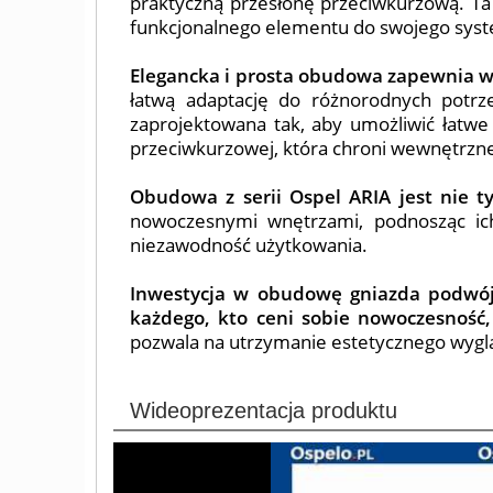
praktyczną przesłonę przeciwkurzową. Ta
funkcjonalnego elementu do swojego sys
Elegancka i prosta obudowa zapewnia 
łatwą adaptację do różnorodnych potr
zaprojektowana tak, aby umożliwić łatwe 
przeciwkurzowej, która chroni wewnętrzn
Obudowa z serii Ospel ARIA jest nie t
nowoczesnymi wnętrzami, podnosząc ich 
niezawodność użytkowania.
Inwestycja w obudowę gniazda podwójn
każdego, kto ceni sobie nowoczesność, 
pozwala na utrzymanie estetycznego wyglą
Wideoprezentacja produktu