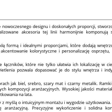
e nowoczesnego designu i doskonałych proporcji, stwor
talizowane akcesoria tej linii harmonijnie komponują 
łą formą i idealnymi proporcjami, które dodają wnętrz
kcentowanie kolorystyczne i personalizację osprzętu, c
e łączników, które nie tylko ułatwia ich lokalizację w c
etlenia pozwala dopasować je do stylu wnętrza i indy
rach jak biel, srebro, szary mat i czarny metalik. Ram
ych kompozycji aranżacyjnych. Wysokiej jakości materia
tkowania na lata.
y z myślą o intuicyjnym montażu i wygodzie użytkowania.
 aranżacyjną. Precyzyjne wykończenie i solidna kon