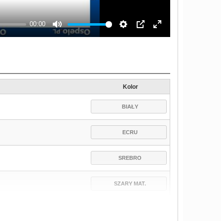
00:00
Mute
Settings
PIP
Enter
fullscreen
Kolor
BIAŁY
ECRU
SREBRO
SZARY MAT.