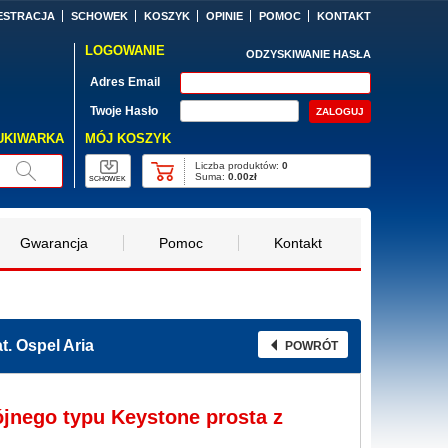
ESTRACJA
SCHOWEK
KOSZYK
OPINIE
POMOC
KONTAKT
LOGOWANIE
ODZYSKIWANIE HASŁA
Adres Email
Twoje Hasło
MÓJ KOSZYK
UKIWARKA
Liczba produktów:
0
Suma:
0.00zł
SCHOWEK
Gwarancja
Pomoc
Kontakt
. Ospel Aria
POWRÓT
jnego typu Keystone prosta z