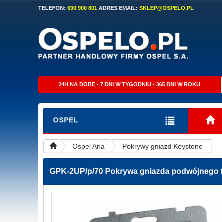
TELEFON:
690 900 801
ADRES EMAIL:
SKLEP@OSPELO.PL
24H NA DOBĘ - 7 DNI W TYGODNIU - 365 DNI W ROKU
OSPEL
Ospel Aria
Pokrywy gniazd Keystone
GPK-2UP/p/70
Pokrywa gniazda podwójnego ty