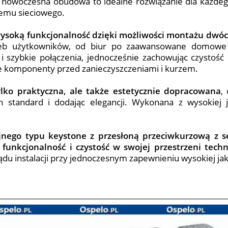
 nowoczesna obudowa to idealne rozwiązanie dla każdeg
temu sieciowego.
wysoką funkcjonalność dzięki możliwości montażu dwó
zeb użytkowników, od biur po zaawansowane domowe
i szybkie połączenia, jednocześnie zachowując czystość 
e komponenty przed zanieczyszczeniami i kurzem.
ylko praktyczna, ale także estetycznie dopracowana
,
standard i dodając elegancji. Wykonana z wysokiej j
ego typu keystone z przesłoną przeciwkurzową z se
funkcjonalność i czystość w swojej przestrzeni techn
du instalacji przy jednoczesnym zapewnieniu wysokiej jak