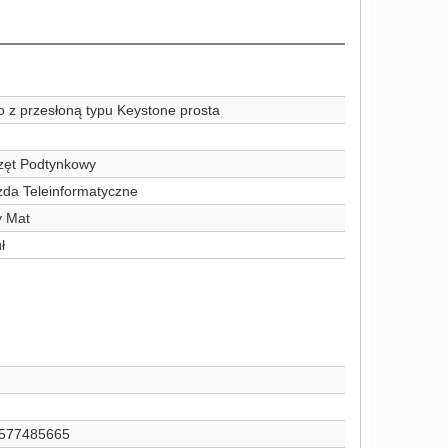
z przesłoną typu Keystone prosta
zęt Podtynkowy
zda Teleinformatyczne
y Mat
ł
577485665