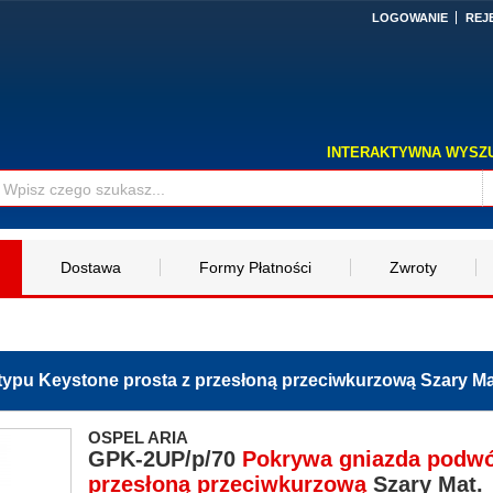
LOGOWANIE
REJ
INTERAKTYWNA WYSZ
Dostawa
Formy Płatności
Zwroty
pu Keystone prosta z przesłoną przeciwkurzową Szary Mat
OSPEL ARIA
GPK-2UP/p/70
Pokrywa gniazda podwó
przesłoną przeciwkurzową
Szary Mat.