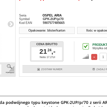
Seria
OSPEL ARIA
Symbol
GPK-2UP/p/70
Kod EAN
5907577485665
Opakowanie: blister/karton
Ilośc w opakow
CENA BRUTTO
PRODUKT
Wysyłka od
21
,-
24
Netto 17.27zł
ZOSTAW NUMER
ZADAJ 
a podwójnego typu keystone GPK-2UP/p/70 z serii AR