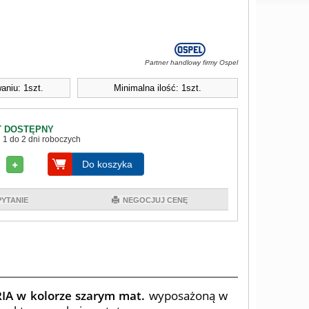
Partner handlowy firmy Ospel
aniu: 1szt.
Minimalna ilość: 1szt.
 DOSTĘPNY
 1 do 2 dni roboczych
Do koszyka
PYTANIE
NEGOCJUJ CENĘ
IA w kolorze szarym mat.
wyposażoną w