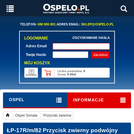
TELEFON:
690 900 801
ADRES EMAIL:
SKLEP@OSPELO.PL
LOGOWANIE
ODZYSKIWANIE HASŁA
Adres Email
Twoje Hasło
MÓJ KOSZYK
Liczba produktów:
0
Suma:
0.00zł
SCHOWEK
OSPEL
INFORMACJE
Ospel Sonata
Przyciski zwierne
ŁP-17R/m/82
Przycisk zwierny podwójny