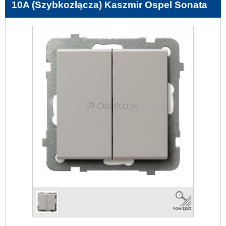
10A (Szybkozłącza) Kaszmir Ospel Sonata