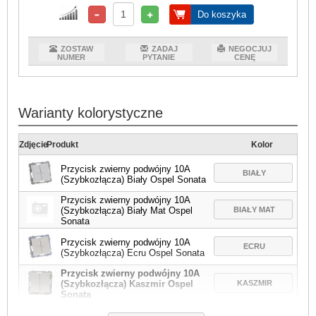
Do koszyka
ZOSTAW
ZADAJ
NEGOCJUJ
NUMER
PYTANIE
CENĘ
Warianty kolorystyczne
Zdjęcie
Produkt
Kolor
Przycisk zwierny podwójny 10A
BIAŁY
(Szybkozłącza) Biały Ospel Sonata
Przycisk zwierny podwójny 10A
BIAŁY MAT
(Szybkozłącza) Biały Mat Ospel
Sonata
Przycisk zwierny podwójny 10A
ECRU
(Szybkozłącza) Ecru Ospel Sonata
Przycisk zwierny podwójny 10A
KASZMIR
(Szybkozłącza) Kaszmir Ospel
Sonata