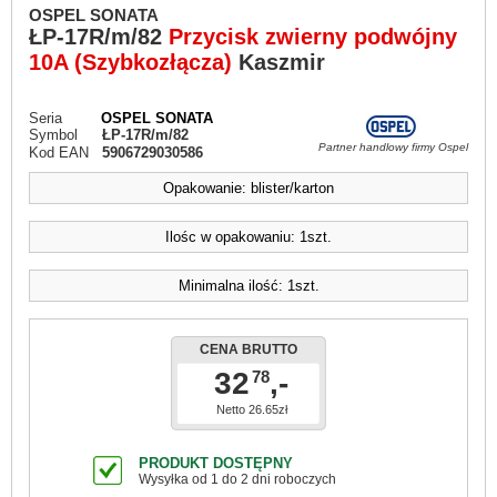
OSPEL SONATA
ŁP-17R/m/82
Przycisk zwierny podwójny
10A (Szybkozłącza)
Kaszmir
Seria
OSPEL SONATA
Symbol
ŁP-17R/m/82
Partner handlowy firmy Ospel
Kod EAN
5906729030586
Opakowanie: blister/karton
Ilośc w opakowaniu: 1szt.
Minimalna ilość: 1szt.
CENA BRUTTO
32
,-
78
Netto 26.65zł
PRODUKT DOSTĘPNY
Wysyłka od 1 do 2 dni roboczych