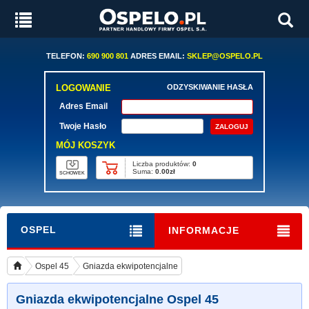
TELEFON:
690 900 801
ADRES EMAIL:
SKLEP@OSPELO.PL
LOGOWANIE
ODZYSKIWANIE HASŁA
Adres Email
Twoje Hasło
MÓJ KOSZYK
Liczba produktów:
0
Suma:
0.00zł
SCHOWEK
OSPEL
INFORMACJE
Ospel 45
Gniazda ekwipotencjalne
Gniazda ekwipotencjalne Ospel 45