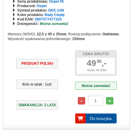
Seria produktowa:
Ospel 45
Producent:
Ospel
Symbol produktu:
GKE-1/46
Kolor produktu:
Biały Ciepły
Kod EAN:
5907577477325
Dostępność:
Można zamawiać
Wymiary (W/S/G):
22,5 x 45 x 35mm
, Rodzaj podłączenia:
Gwintowe
,
Wysokość opakowania jednostkowego:
150mm
CENA BRUTTO
49
,-
86
PRODUKT POLSKI
Netto 40.54zł
Ilośc w opak.: 1szt.
Można zamawiać
GWARANCJA: 2 LATA
Do koszyka