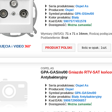
Seria produktowa:
Ospel As
Producent:
Ospel
Symbol produktu:
GPA-GS/m/00
Kolor produktu:
Biały
Kod EAN:
5907577451578
Dostępność:
Można zamawiać
Wymiary (W/S/G):
71 x 71 x 34mm
, Rodzaj podłącz
Podświetlenie:
Brak
DJĘCIA i VIDEO
360°
PRODUKT POLSKI
Ilośc w opak.: 1szt.
OSPEL AS
GPA-GAS/m/00
Gniazdo RTV-SAT końc
Antybakteryjny
Seria produktowa:
Ospel As
Producent:
Ospel
Symbol produktu:
GPA-GAS/m/00
Kolor produktu:
Biały Antybakteryjny
Kod EAN:
5906729006857
Dostępność:
Można zamawiać