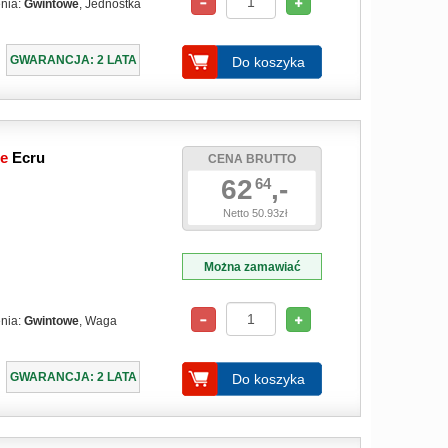
enia:
Gwintowe
, Jednostka
GWARANCJA: 2 LATA
Do koszyka
we
Ecru
CENA BRUTTO
62
,-
64
Netto 50.93zł
Można zamawiać
enia:
Gwintowe
, Waga
GWARANCJA: 2 LATA
Do koszyka