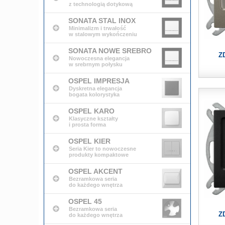
z technologią dotykową
SONATA STAL INOX
Minimalizm i trwałość
w stalowym wykończeniu
SONATA NOWE SREBRO
Z
Nowoczesna elegancja
w srebrnym połysku
OSPEL IMPRESJA
Dyskretna elegancja
bogata kolorystyka
OSPEL KARO
Klasyczne kształty
i prosta forma
OSPEL KIER
Seria Kier to nowoczesne
produkty kompaktowe
OSPEL AKCENT
Bezramkowa seria
do każdego wnętrza
OSPEL 45
Bezramkowa seria
Z
do każdego wnętrza