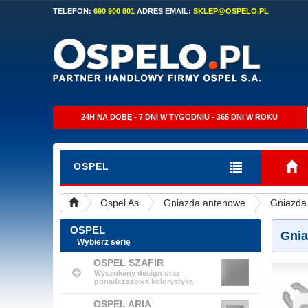
TELEFON:
690 900 801
ADRES EMAIL:
SKLEP@OSPELO.PL
24H NA DOBĘ - 7 DNI W TYGODNIU - 365 DNI W ROKU
OSPEL
Ospel As
Gniazda antenowe
Gniazda
OSPEL
Gnia
Wybierz serię
OSPEL SZAFIR
Wyszukany design oraz
ponadczasowa kolorystyka
OSPEL ARIA