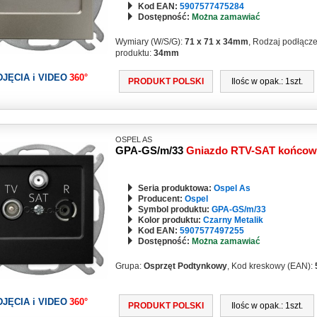
Kod EAN:
5907577475284
Dostępność:
Można zamawiać
Wymiary (W/S/G):
71 x 71 x 34mm
, Rodzaj podłącz
produktu:
34mm
DJĘCIA i VIDEO
360°
PRODUKT POLSKI
Ilośc w opak.: 1szt.
OSPEL AS
GPA-GS/m/33
Gniazdo RTV-SAT końco
Seria produktowa:
Ospel As
Producent:
Ospel
Symbol produktu:
GPA-GS/m/33
Kolor produktu:
Czarny Metalik
Kod EAN:
5907577497255
Dostępność:
Można zamawiać
Grupa:
Osprzęt Podtynkowy
, Kod kreskowy (EAN):
DJĘCIA i VIDEO
360°
PRODUKT POLSKI
Ilośc w opak.: 1szt.