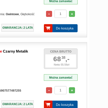
Można zamawiać
enia:
Gwintowe
, Głębokość
GWARANCJA: 2 LATA
Do koszyka
we
Czarny Metalik
CENA BRUTTO
68
,-
38
Netto 55.59zł
Można zamawiać
5907577497255
GWARANCJA: 2 LATA
Do koszyka