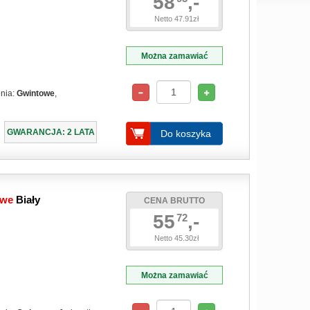
58
,-
Netto 47.91zł
Można zamawiać
enia:
Gwintowe
,
GWARANCJA: 2 LATA
Do koszyka
owe
Biały
CENA BRUTTO
55
,-
72
Netto 45.30zł
Można zamawiać