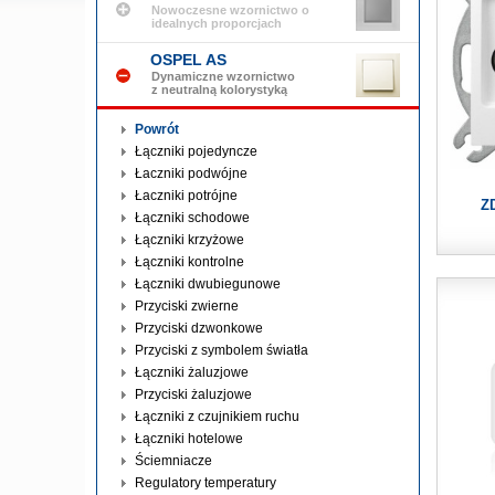
Nowoczesne wzornictwo o
idealnych proporcjach
OSPEL AS
Dynamiczne wzornictwo
z neutralną kolorystyką
Powrót
Łączniki pojedyncze
Łaczniki podwójne
Łaczniki potrójne
Z
Łączniki schodowe
Łączniki krzyżowe
Łączniki kontrolne
Łączniki dwubiegunowe
Przyciski zwierne
Przyciski dzwonkowe
Przyciski z symbolem światła
Łączniki żaluzjowe
Przyciski żaluzjowe
Łączniki z czujnikiem ruchu
Łączniki hotelowe
Ściemniacze
Regulatory temperatury