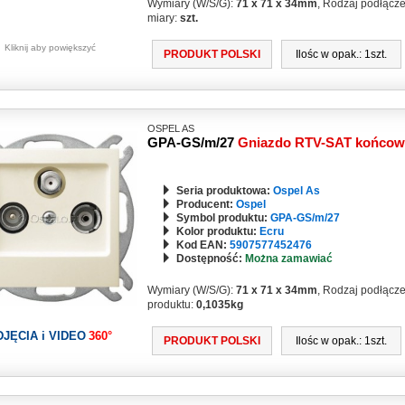
Wymiary (W/S/G):
71 x 71 x 34mm
, Rodzaj podłącz
miary:
szt.
Kliknij aby powiększyć
PRODUKT POLSKI
Ilośc w opak.: 1szt.
OSPEL AS
GPA-GS/m/27
Gniazdo RTV-SAT końco
Seria produktowa:
Ospel As
Producent:
Ospel
Symbol produktu:
GPA-GS/m/27
Kolor produktu:
Ecru
Kod EAN:
5907577452476
Dostępność:
Można zamawiać
Wymiary (W/S/G):
71 x 71 x 34mm
, Rodzaj podłącz
produktu:
0,1035kg
DJĘCIA i VIDEO
360°
PRODUKT POLSKI
Ilośc w opak.: 1szt.