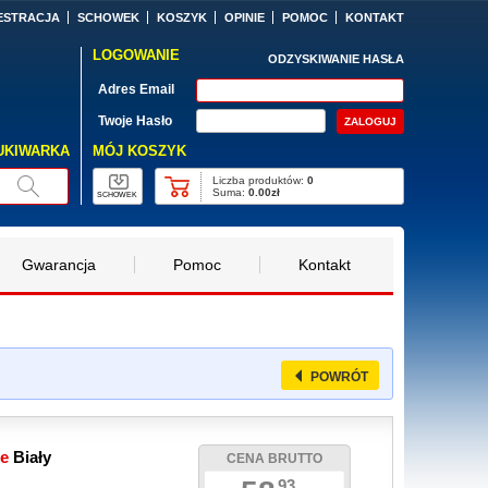
ESTRACJA
SCHOWEK
KOSZYK
OPINIE
POMOC
KONTAKT
LOGOWANIE
ODZYSKIWANIE HASŁA
Adres Email
Twoje Hasło
MÓJ KOSZYK
UKIWARKA
Liczba produktów:
0
Suma:
0.00zł
SCHOWEK
Gwarancja
Pomoc
Kontakt
POWRÓT
we
Biały
CENA BRUTTO
93