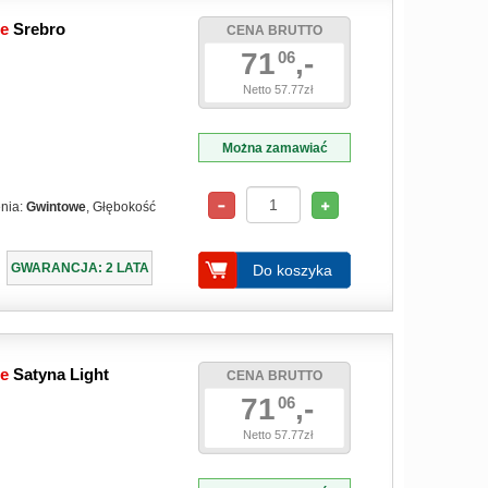
we
Srebro
CENA BRUTTO
71
,-
06
Netto 57.77zł
Można zamawiać
enia:
Gwintowe
, Głębokość
GWARANCJA: 2 LATA
Do koszyka
we
Satyna Light
CENA BRUTTO
71
,-
06
Netto 57.77zł