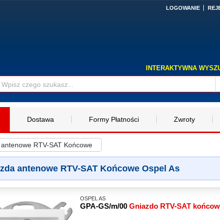
LOGOWANIE
REJ
INTERAKTYWNA WYSZ
Dostawa
Formy Płatności
Zwroty
 antenowe RTV-SAT Końcowe
zda antenowe RTV-SAT Końcowe Ospel As
OSPEL AS
GPA-GS/m/00
Gniazdo RTV-SAT końco