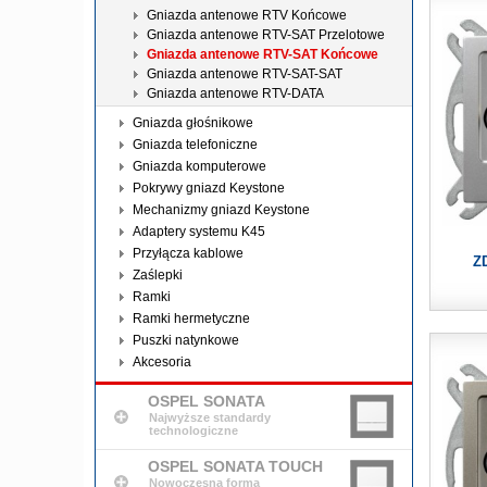
Gniazda antenowe RTV Końcowe
Gniazda antenowe RTV-SAT Przelotowe
Gniazda antenowe RTV-SAT Końcowe
Gniazda antenowe RTV-SAT-SAT
Gniazda antenowe RTV-DATA
Gniazda głośnikowe
Gniazda telefoniczne
Gniazda komputerowe
Pokrywy gniazd Keystone
Mechanizmy gniazd Keystone
Adaptery systemu K45
Przyłącza kablowe
Z
Zaślepki
Ramki
Ramki hermetyczne
Puszki natynkowe
Akcesoria
OSPEL SONATA
Najwyższe standardy
technologiczne
OSPEL SONATA TOUCH
Nowoczesna forma