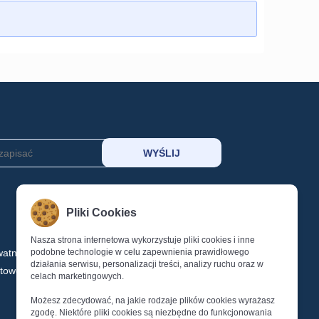
MOJE KONTO
Pliki Cookies
KOSZYK
SCHOWEK
Nasza strona internetowa wykorzystuje pliki cookies i inne
watności
podobne technologie w celu zapewnienia prawidłowego
LOGOWANIE
działania serwisu, personalizacji treści, analizy ruchu oraz w
ktowe
REJESTRACJA
celach marketingowych.
Reset Hasła
Możesz zdecydować, na jakie rodzaje plików cookies wyrażasz
zgodę. Niektóre pliki cookies są niezbędne do funkcjonowania