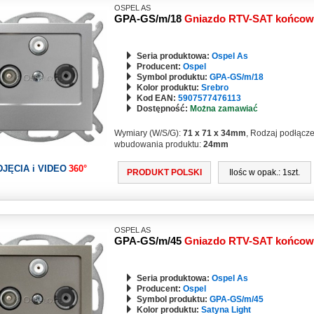
OSPEL AS
GPA-GS/m/18
Gniazdo RTV-SAT końco
Seria produktowa:
Ospel As
Producent:
Ospel
Symbol produktu:
GPA-GS/m/18
Kolor produktu:
Srebro
Kod EAN:
5907577476113
Dostępność:
Można zamawiać
Wymiary (W/S/G):
71 x 71 x 34mm
, Rodzaj podłącz
wbudowania produktu:
24mm
DJĘCIA i VIDEO
360°
PRODUKT POLSKI
Ilośc w opak.: 1szt.
OSPEL AS
GPA-GS/m/45
Gniazdo RTV-SAT końco
Seria produktowa:
Ospel As
Producent:
Ospel
Symbol produktu:
GPA-GS/m/45
Kolor produktu:
Satyna Light