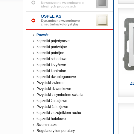
Nowoczesne wzornictwo o
idealnych proporcjach
OSPEL AS
Dynamiczne wzornictwo
z neutralną kolorystyką
Powrót
Łączniki pojedyncze
Łaczniki podwójne
Łaczniki potrójne
Łączniki schodowe
Łączniki krzyżowe
Łączniki kontrolne
Łączniki dwubiegunowe
Przyciski zwierne
Z
Przyciski dzwonkowe
Przyciski z symbolem światła
Łączniki żaluzjowe
Przyciski żaluzjowe
Łączniki z czujnikiem ruchu
Łączniki hotelowe
Ściemniacze
Regulatory temperatury