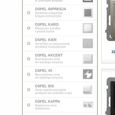
w srebrnym połysku
OSPEL IMPRESJA
Dyskretna elegancja
bogata kolorystyka
OSPEL KARO
Klasyczne kształty
i prosta forma
OSPEL KIER
Seria Kier to nowoczesne
produkty kompaktowe
Z
OSPEL AKCENT
Bezramkowa seria
do każdego wnętrza
OSPEL 45
Bezramkowa seria
do każdego wnętrza
OSPEL BIS
Seria natynkowa gdzie
podtynk nie wchodzi w grę
OSPEL KAPPA
Najstarsza seria
natykonwa