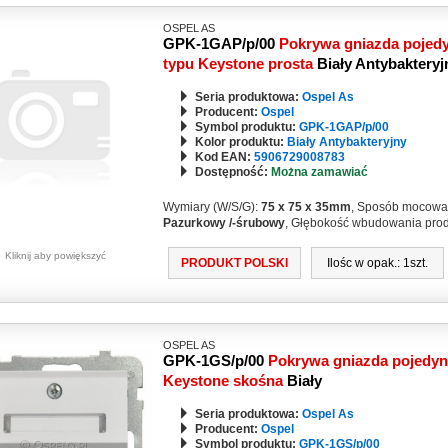
OSPEL AS
GPK-1GAP/p/00
Pokrywa gniazda pojedy
typu Keystone prosta
Biały Antybakteryj
Seria produktowa:
Ospel As
Producent:
Ospel
Symbol produktu:
GPK-1GAP/p/00
Kolor produktu:
Biały Antybakteryjny
Kod EAN:
5906729008783
Dostępność:
Można zamawiać
Wymiary (W/S/G):
75 x 75 x 35mm
, Sposób mocowa
Pazurkowy /-śrubowy
, Głębokość wbudowania pro
Kliknij aby powiększyć
PRODUKT POLSKI
Ilośc w opak.: 1szt.
OSPEL AS
GPK-1GS/p/00
Pokrywa gniazda pojedyn
Keystone skośna
Biały
Seria produktowa:
Ospel As
Producent:
Ospel
Symbol produktu:
GPK-1GS/p/00