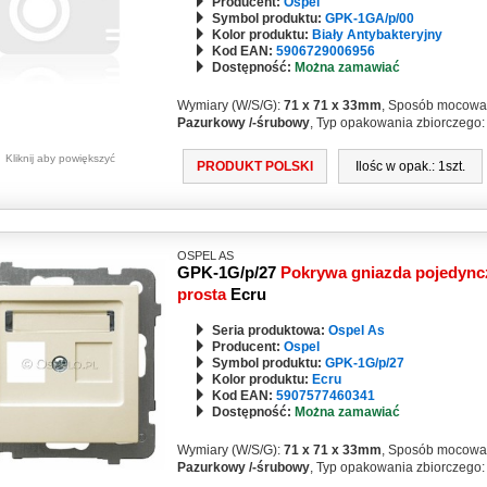
Producent:
Ospel
Symbol produktu:
GPK-1GA/p/00
Kolor produktu:
Biały Antybakteryjny
Kod EAN:
5906729006956
Dostępność:
Można zamawiać
Wymiary (W/S/G):
71 x 71 x 33mm
, Sposób mocowa
Pazurkowy /-śrubowy
, Typ opakowania zbiorczego
Kliknij aby powiększyć
PRODUKT POLSKI
Ilośc w opak.: 1szt.
OSPEL AS
GPK-1G/p/27
Pokrywa gniazda pojedync
prosta
Ecru
Seria produktowa:
Ospel As
Producent:
Ospel
Symbol produktu:
GPK-1G/p/27
Kolor produktu:
Ecru
Kod EAN:
5907577460341
Dostępność:
Można zamawiać
Wymiary (W/S/G):
71 x 71 x 33mm
, Sposób mocowa
Pazurkowy /-śrubowy
, Typ opakowania zbiorczego