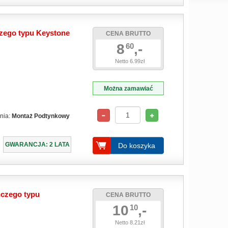
zego typu Keystone
CENA BRUTTO
8
,-
60
Netto 6.99zł
Można zamawiać
nia:
Montaż Podtynkowy
GWARANCJA: 2 LATA
Do koszyka
czego typu
CENA BRUTTO
10
,-
10
Netto 8.21zł