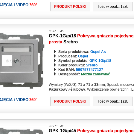
DJĘCIA i VIDEO
360°
PRODUKT POLSKI
Ilośc w opak.: 1szt.
OSPEL AS
GPK-1G/p/18
Pokrywa gniazda pojedync
prosta
Srebro
Seria produktowa:
Ospel As
Producent:
Ospel
Symbol produktu:
GPK-1G/p/18
Kolor produktu:
Srebro
Kod EAN:
5907577477127
Dostępność:
Można zamawiać
Wymiary (W/S/G):
71 x 71 x 33mm
, Sposób mocowa
Pazurkowy /-śrubowy
, Wykończenie powierzchni:
L
DJĘCIA i VIDEO
360°
PRODUKT POLSKI
Ilośc w opak.: 1szt.
OSPEL AS
GPK-1G/p/45
Pokrywa gniazda pojedync