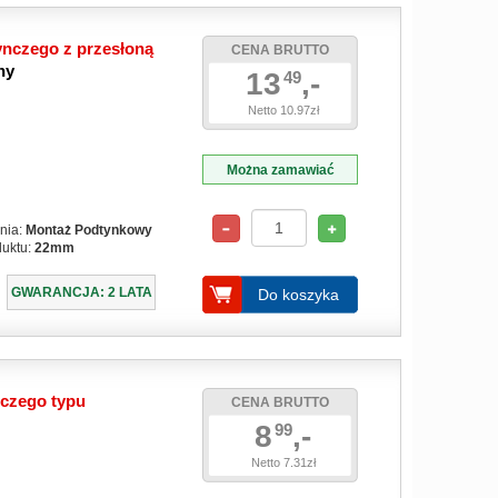
nczego z przesłoną
CENA BRUTTO
ny
13
,-
49
Netto 10.97zł
Można zamawiać
nia:
Montaż Podtynkowy
duktu:
22mm
GWARANCJA: 2 LATA
Do koszyka
czego typu
CENA BRUTTO
8
,-
99
Netto 7.31zł