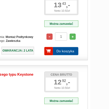
13
,-
43
Netto 10.92zł
Można zamawiać
nia:
Montaż Podtynkowy
ego:
Zawieszka
GWARANCJA: 2 LATA
Do koszyka
zego typu Keystone
CENA BRUTTO
12
,-
92
Netto 10.50zł
Można zamawiać