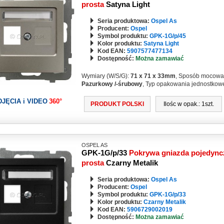
prosta
Satyna Light
Seria produktowa:
Ospel As
Producent:
Ospel
Symbol produktu:
GPK-1G/p/45
Kolor produktu:
Satyna Light
Kod EAN:
5907577477134
Dostępność:
Można zamawiać
Wymiary (W/S/G):
71 x 71 x 33mm
, Sposób mocowa
Pazurkowy /-śrubowy
, Typ opakowania jednostkow
DJĘCIA i VIDEO
360°
PRODUKT POLSKI
Ilośc w opak.: 1szt.
OSPEL AS
GPK-1G/p/33
Pokrywa gniazda pojedync
prosta
Czarny Metalik
Seria produktowa:
Ospel As
Producent:
Ospel
Symbol produktu:
GPK-1G/p/33
Kolor produktu:
Czarny Metalik
Kod EAN:
5906729002019
Dostępność:
Można zamawiać