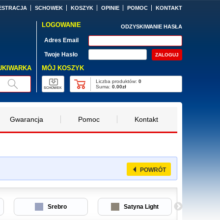
ESTRACJA
SCHOWEK
KOSZYK
OPINIE
POMOC
KONTAKT
LOGOWANIE
ODZYSKIWANIE HASŁA
Adres Email
Twoje Hasło
MÓJ KOSZYK
UKIWARKA
Liczba produktów:
0
Suma:
0.00zł
SCHOWEK
Gwarancja
Pomoc
Kontakt
POWRÓT
Srebro
Satyna Light
Czarn