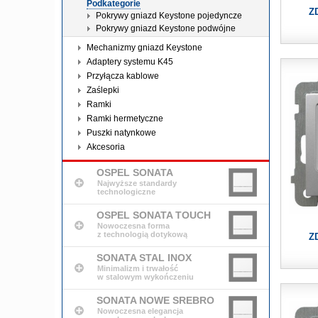
Podkategorie
Z
Pokrywy gniazd Keystone pojedyncze
Pokrywy gniazd Keystone podwójne
Mechanizmy gniazd Keystone
Adaptery systemu K45
Przyłącza kablowe
Zaślepki
Ramki
Ramki hermetyczne
Puszki natynkowe
Akcesoria
OSPEL SONATA
Najwyższe standardy
technologiczne
OSPEL SONATA TOUCH
Nowoczesna forma
z technologią dotykową
Z
SONATA STAL INOX
Minimalizm i trwałość
w stalowym wykończeniu
SONATA NOWE SREBRO
Nowoczesna elegancja