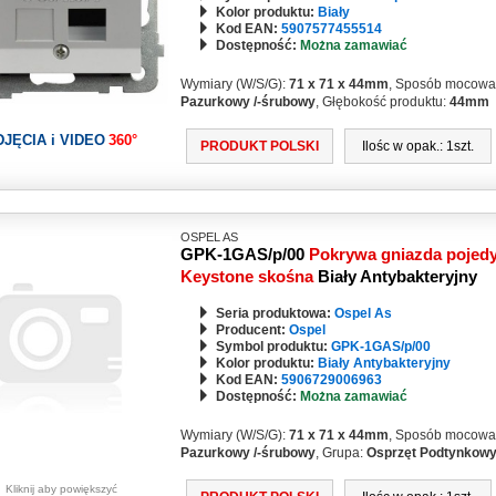
Kolor produktu:
Biały
Kod EAN:
5907577455514
Dostępność:
Można zamawiać
Wymiary (W/S/G):
71 x 71 x 44mm
, Sposób mocowa
Pazurkowy /-śrubowy
, Głębokość produktu:
44mm
DJĘCIA i VIDEO
360°
PRODUKT POLSKI
Ilośc w opak.: 1szt.
OSPEL AS
GPK-1GAS/p/00
Pokrywa gniazda pojed
Keystone skośna
Biały Antybakteryjny
Seria produktowa:
Ospel As
Producent:
Ospel
Symbol produktu:
GPK-1GAS/p/00
Kolor produktu:
Biały Antybakteryjny
Kod EAN:
5906729006963
Dostępność:
Można zamawiać
Wymiary (W/S/G):
71 x 71 x 44mm
, Sposób mocowa
Pazurkowy /-śrubowy
, Grupa:
Osprzęt Podtynkow
Kliknij aby powiększyć