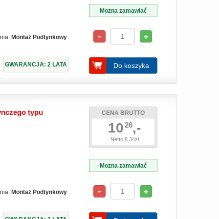
Można zamawiać
nia:
Montaż Podtynkowy
GWARANCJA: 2 LATA
Do koszyka
ynczego typu
CENA BRUTTO
10
,-
26
Netto 8.34zł
Można zamawiać
nia:
Montaż Podtynkowy
y