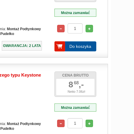
Można zamawiać
nia:
Montaż Podtynkowy
:
Pudełko
GWARANCJA: 2 LATA
Do koszyka
zego typu Keystone
CENA BRUTTO
8
,-
68
Netto 7.06zł
Można zamawiać
nia:
Montaż Podtynkowy
:
Pudełko