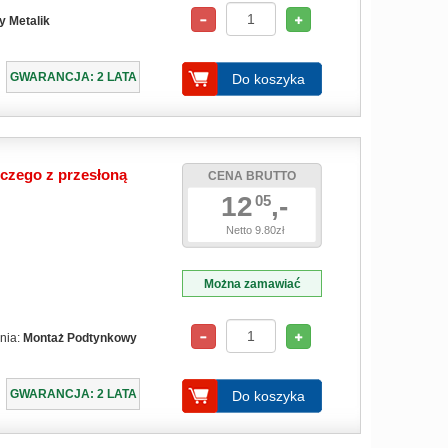
y Metalik
GWARANCJA: 2 LATA
Do koszyka
czego z przesłoną
CENA BRUTTO
12
,-
05
Netto 9.80zł
Można zamawiać
nia:
Montaż Podtynkowy
GWARANCJA: 2 LATA
Do koszyka