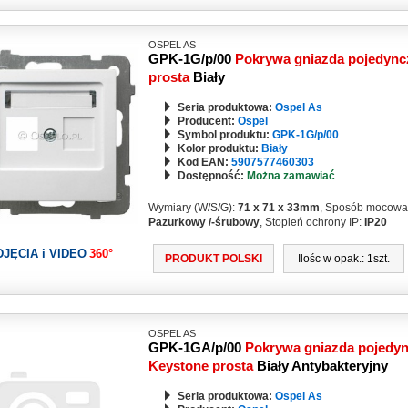
OSPEL AS
GPK-1G/p/00
Pokrywa gniazda pojedync
prosta
Biały
Seria produktowa:
Ospel As
Producent:
Ospel
Symbol produktu:
GPK-1G/p/00
Kolor produktu:
Biały
Kod EAN:
5907577460303
Dostępność:
Można zamawiać
Wymiary (W/S/G):
71 x 71 x 33mm
, Sposób mocowa
Pazurkowy /-śrubowy
, Stopień ochrony IP:
IP20
DJĘCIA i VIDEO
360°
PRODUKT POLSKI
Ilośc w opak.: 1szt.
OSPEL AS
GPK-1GA/p/00
Pokrywa gniazda pojedyn
Keystone prosta
Biały Antybakteryjny
Seria produktowa:
Ospel As