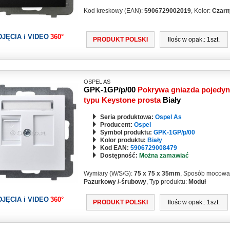
Kod kreskowy (EAN):
5906729002019
, Kolor:
Czarn
DJĘCIA i VIDEO
360°
PRODUKT POLSKI
Ilośc w opak.: 1szt.
OSPEL AS
GPK-1GP/p/00
Pokrywa gniazda pojedyn
typu Keystone prosta
Biały
Seria produktowa:
Ospel As
Producent:
Ospel
Symbol produktu:
GPK-1GP/p/00
Kolor produktu:
Biały
Kod EAN:
5906729008479
Dostępność:
Można zamawiać
Wymiary (W/S/G):
75 x 75 x 35mm
, Sposób mocowa
Pazurkowy /-śrubowy
, Typ produktu:
Moduł
DJĘCIA i VIDEO
360°
PRODUKT POLSKI
Ilośc w opak.: 1szt.