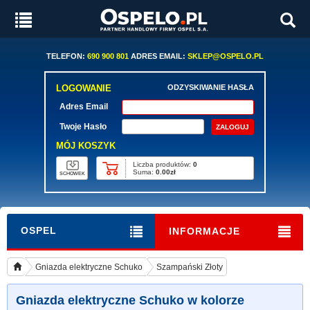
TELEFON:
690 900 801
ADRES EMAIL:
SKLEP@OSPELO.PL
LOGOWANIE
ODZYSKIWANIE HASŁA
Adres Email
Twoje Hasło
MÓJ KOSZYK
Liczba produktów:
0
Suma:
0.00zł
SCHOWEK
OSPEL
INFORMACJE
Gniazda elektryczne Schuko
Szampański Złoty
Gniazda elektryczne Schuko w kolorze