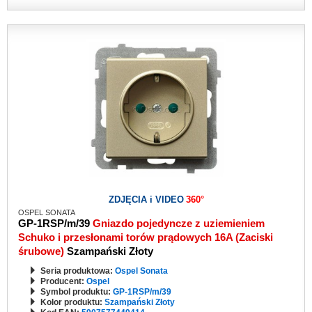
ZDJĘCIA i VIDEO
360°
OSPEL SONATA
GP-1RSP/m/39
Gniazdo pojedyncze z uziemieniem
Schuko i przesłonami torów prądowych 16A (Zaciski
śrubowe)
Szampański Złoty
Seria produktowa:
Ospel Sonata
Producent:
Ospel
Symbol produktu:
GP-1RSP/m/39
Kolor produktu:
Szampański Złoty