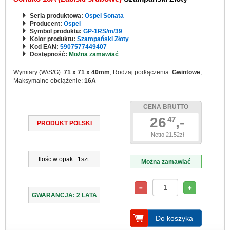
Seria produktowa:
Ospel Sonata
Producent:
Ospel
Symbol produktu:
GP-1RS/m/39
Kolor produktu:
Szampański Złoty
Kod EAN:
5907577449407
Dostępność:
Można zamawiać
Wymiary (W/S/G):
71 x 71 x 40mm
, Rodzaj podłączenia:
Gwintowe
,
Maksymalne obciążenie:
16A
CENA BRUTTO
26
,-
47
PRODUKT POLSKI
Netto 21.52zł
Ilośc w opak.: 1szt.
Można zamawiać
GWARANCJA: 2 LATA
Do koszyka