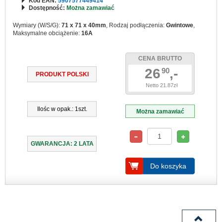
Kod EAN:
5907577449414
Dostępność:
Można zamawiać
Wymiary (W/S/G):
71 x 71 x 40mm
, Rodzaj podłączenia:
Gwintowe
,
Maksymalne obciążenie:
16A
CENA BRUTTO
26
,-
90
PRODUKT POLSKI
Netto 21.87zł
Ilośc w opak.: 1szt.
Można zamawiać
GWARANCJA: 2 LATA
Do koszyka