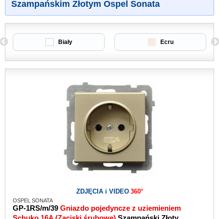
Szampańskim Złotym Ospel Sonata
Biały
Ecru
ZDJĘCIA i VIDEO
360°
OSPEL SONATA
GP-1RS/m/39
Gniazdo pojedyncze z uziemieniem
Schuko 16A (Zaciski śrubowe)
Szampański Złoty