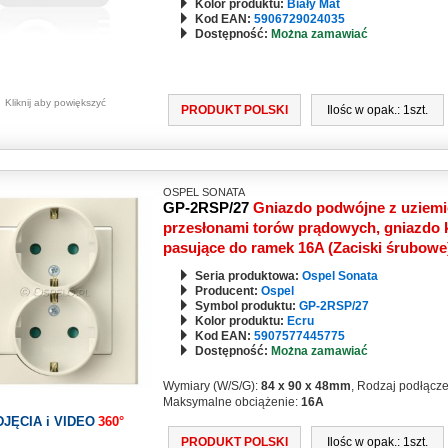
Kolor produktu:
Biały Mat
Kod EAN:
5906729024035
Dostępność:
Można zamawiać
Kliknij aby powiększyć
PRODUKT POLSKI
Ilośc w opak.: 1szt.
OSPEL SONATA
GP-2RSP/27
Gniazdo podwójne z uziemi
przesłonami torów prądowych, gniazdo k
pasujące do ramek 16A (Zaciski śrubow
Seria produktowa:
Ospel Sonata
Producent:
Ospel
Symbol produktu:
GP-2RSP/27
Kolor produktu:
Ecru
Kod EAN:
5907577445775
Dostępność:
Można zamawiać
słon torów prądowych
Wymiary (W/S/G):
84 x 90 x 48mm
, Rodzaj podłącz
Maksymalne obciążenie:
16A
esłonami torów prądowych
DJĘCIA i VIDEO
360°
PRODUKT POLSKI
Ilośc w opak.: 1szt.