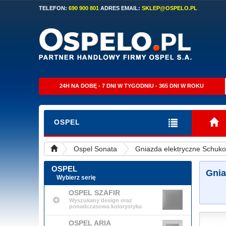
TELEFON:
690 900 801
ADRES EMAIL:
SKLEP@OSPELO.PL
24H NA DOBĘ - 7 DNI W TYGODNIU - 365 DNI W ROKU
OSPEL
Ospel Sonata
Gniazda elektryczne Schuk
OSPEL
Gnia
Wybierz serię
OSPEL SZAFIR
Wyszukany design oraz
ponadczasowa kolorystyka
OSPEL ARIA