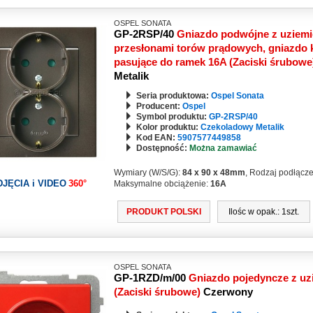
OSPEL SONATA
GP-2RSP/40
Gniazdo podwójne z uziemi
przesłonami torów prądowych, gniazdo k
pasujące do ramek 16A (Zaciski śrubow
Metalik
Seria produktowa:
Ospel Sonata
Producent:
Ospel
Symbol produktu:
GP-2RSP/40
Kolor produktu:
Czekoladowy Metalik
Kod EAN:
5907577449858
Dostępność:
Można zamawiać
Wymiary (W/S/G):
84 x 90 x 48mm
, Rodzaj podłącz
DJĘCIA i VIDEO
360°
Maksymalne obciążenie:
16A
PRODUKT POLSKI
Ilośc w opak.: 1szt.
OSPEL SONATA
GP-1RZD/m/00
Gniazdo pojedyncze z u
(Zaciski śrubowe)
Czerwony