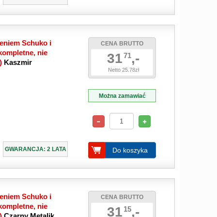
eniem Schuko i
CENA BRUTTO
ompletne, nie
31
,-
71
e)
Kaszmir
Netto 25.78zł
Można zamawiać
GWARANCJA: 2 LATA
Do koszyka
eniem Schuko i
CENA BRUTTO
ompletne, nie
31
,-
15
e)
Czarny Metalik