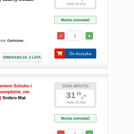
Netto 25.33zł
Można zamawiać
enia:
Gwintowe
,
Do koszyka
GWARANCJA: 2 LATA
eniem Schuko i
CENA BRUTTO
ompletne, nie
31
,-
15
e)
Srebro Mat
Netto 25.33zł
Można zamawiać