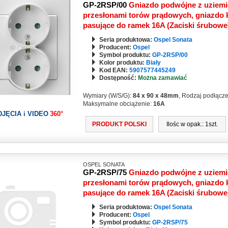
GP-2RSP/00
Gniazdo podwójne z uziemi
przesłonami torów prądowych, gniazdo k
pasujące do ramek 16A (Zaciski śrubow
Seria produktowa:
Ospel Sonata
Producent:
Ospel
Symbol produktu:
GP-2RSP/00
Kolor produktu:
Biały
Kod EAN:
5907577445249
Dostępność:
Można zamawiać
Wymiary (W/S/G):
84 x 90 x 48mm
, Rodzaj podłącz
Maksymalne obciążenie:
16A
DJĘCIA i VIDEO
360°
PRODUKT POLSKI
Ilośc w opak.: 1szt.
OSPEL SONATA
GP-2RSP/75
Gniazdo podwójne z uziemi
przesłonami torów prądowych, gniazdo k
pasujące do ramek 16A (Zaciski śrubow
Seria produktowa:
Ospel Sonata
Producent:
Ospel
Symbol produktu:
GP-2RSP/75