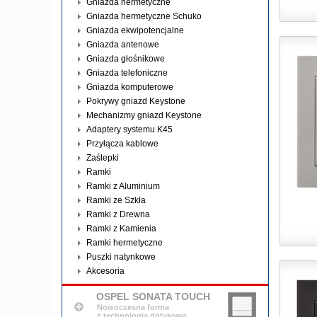
Gniazda hermetyczne
Gniazda hermetyczne Schuko
Gniazda ekwipotencjalne
Gniazda antenowe
Gniazda głośnikowe
Gniazda telefoniczne
Gniazda komputerowe
Pokrywy gniazd Keystone
Mechanizmy gniazd Keystone
Adaptery systemu K45
Przyłącza kablowe
Zaślepki
Ramki
Ramki z Aluminium
Ramki ze Szkła
Ramki z Drewna
Ramki z Kamienia
Ramki hermetyczne
Puszki natynkowe
Akcesoria
OSPEL SONATA TOUCH
Nowoczesna forma
z technologią dotykową