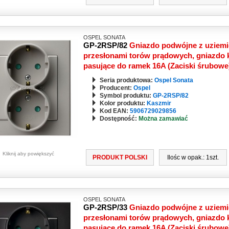
OSPEL SONATA
GP-2RSP/82
Gniazdo podwójne z uziemi
przesłonami torów prądowych, gniazdo k
pasujące do ramek 16A (Zaciski śrubow
Seria produktowa:
Ospel Sonata
Producent:
Ospel
Symbol produktu:
GP-2RSP/82
Kolor produktu:
Kaszmir
Kod EAN:
5906729029856
Dostępność:
Można zamawiać
Kliknij aby powiększyć
PRODUKT POLSKI
Ilośc w opak.: 1szt.
OSPEL SONATA
GP-2RSP/33
Gniazdo podwójne z uziemi
przesłonami torów prądowych, gniazdo k
pasujące do ramek 16A (Zaciski śrubow