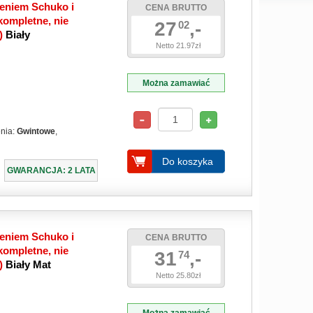
eniem Schuko i
CENA BRUTTO
ompletne, nie
27
,-
02
e)
Biały
Netto 21.97zł
Można zamawiać
enia:
Gwintowe
,
Do koszyka
GWARANCJA: 2 LATA
eniem Schuko i
CENA BRUTTO
ompletne, nie
31
,-
74
e)
Biały Mat
Netto 25.80zł