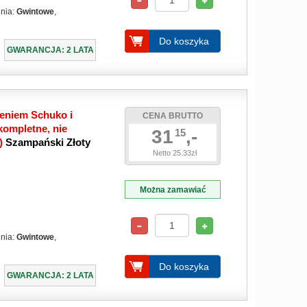
enia:
Gwintowe
,
Do koszyka
GWARANCJA: 2 LATA
eniem Schuko i
CENA BRUTTO
ompletne, nie
31
,-
15
e)
Szampański Złoty
Netto 25.33zł
Można zamawiać
enia:
Gwintowe
,
Do koszyka
GWARANCJA: 2 LATA