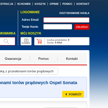
ESTRACJA
SCHOWEK
KOSZYK
OPINIE
POMOC
KONTAKT
LOGOWANIE
ODZYSKIWANIE HASŁA
Adres Email
Twoje Hasło
MÓJ KOSZYK
UKIWARKA
Liczba produktów:
0
Suma:
0.00zł
SCHOWEK
Gwarancja
Pomoc
Kontakt
mką z przesłonami torów prądowych
łonami torów prądowych Ospel Sonata
POWRÓT