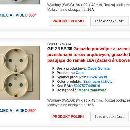
Wymiary (W/S/G):
84 x 90 x 48mm
, Rodzaj podłącz
Maksymalne obciążenie:
16A
DJĘCIA i VIDEO
360°
PRODUKT POLSKI
Ilośc w opak.: 1szt.
OSPEL SONATA
GP-2RSP/39
Gniazdo podwójne z uziemi
przesłonami torów prądowych, gniazdo k
pasujące do ramek 16A (Zaciski śrubow
Seria produktowa:
Ospel Sonata
Producent:
Ospel
Symbol produktu:
GP-2RSP/39
Kolor produktu:
Szampański Złoty
Kod EAN:
5907577449810
Dostępność:
Można zamawiać
Wymiary (W/S/G):
84 x 90 x 48mm
, Rodzaj podłącz
Maksymalne obciążenie:
16A
DJĘCIA i VIDEO
360°
PRODUKT POLSKI
Ilośc w opak.: 1szt.