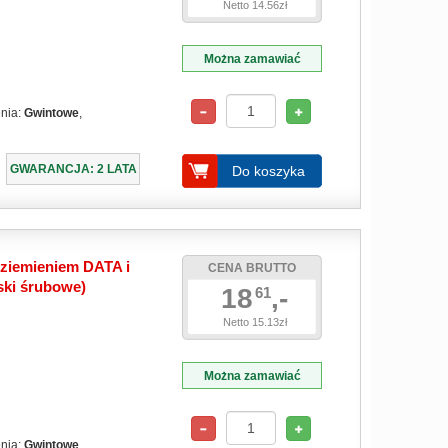
Netto 14.56zł
Można zamawiać
enia:
Gwintowe
,
GWARANCJA: 2 LATA
Do koszyka
ziemieniem DATA i
CENA BRUTTO
ski śrubowe)
18
,-
61
Netto 15.13zł
Można zamawiać
enia:
Gwintowe
,