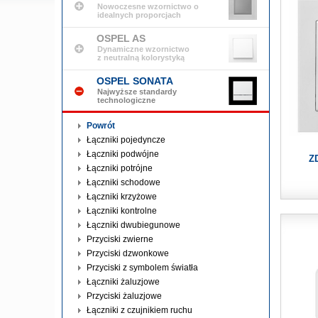
Nowoczesne wzornictwo o
idealnych proporcjach
OSPEL AS
Dynamiczne wzornictwo
z neutralną kolorystyką
OSPEL SONATA
Najwyższe standardy
technologiczne
Powrót
Łączniki pojedyncze
Łączniki podwójne
Z
Łączniki potrójne
Łączniki schodowe
Łączniki krzyżowe
Łączniki kontrolne
Łączniki dwubiegunowe
Przyciski zwierne
Przyciski dzwonkowe
Przyciski z symbolem światła
Łączniki żaluzjowe
Przyciski żaluzjowe
Łączniki z czujnikiem ruchu