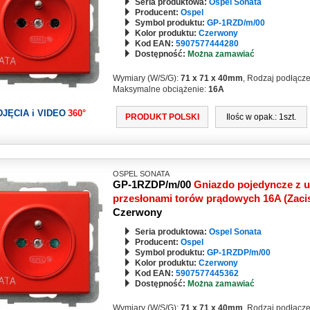
Seria produktowa:
Ospel Sonata
Producent:
Ospel
Symbol produktu:
GP-1RZD/m/00
Kolor produktu:
Czerwony
Kod EAN:
5907577444280
Dostępność:
Można zamawiać
Wymiary (W/S/G):
71 x 71 x 40mm
, Rodzaj podłącz
Maksymalne obciążenie:
16A
DJĘCIA i VIDEO
360°
PRODUKT POLSKI
Ilośc w opak.: 1szt.
OSPEL SONATA
GP-1RZDP/m/00
Gniazdo pojedyncze z u
przesłonami torów prądowych 16A (Zaci
Czerwony
Seria produktowa:
Ospel Sonata
Producent:
Ospel
Symbol produktu:
GP-1RZDP/m/00
Kolor produktu:
Czerwony
Kod EAN:
5907577445362
Dostępność:
Można zamawiać
Wymiary (W/S/G):
71 x 71 x 40mm
, Rodzaj podłącz