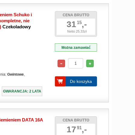
eniem Schuko i
CENA BRUTTO
ompletne, nie
31
,-
15
e)
Czekoladowy
Netto 25.33zł
Można zamawiać
enia:
Gwintowe
,
Do koszyka
GWARANCJA: 2 LATA
ziemieniem DATA 16A
CENA BRUTTO
17
,-
91