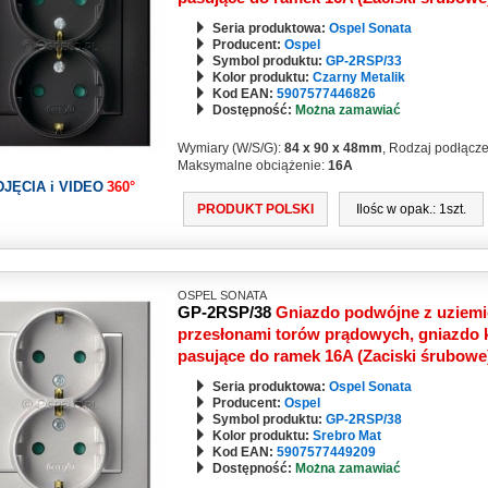
Seria produktowa:
Ospel Sonata
Producent:
Ospel
Symbol produktu:
GP-2RSP/33
Kolor produktu:
Czarny Metalik
Kod EAN:
5907577446826
Dostępność:
Można zamawiać
Wymiary (W/S/G):
84 x 90 x 48mm
, Rodzaj podłącz
Maksymalne obciążenie:
16A
DJĘCIA i VIDEO
360°
PRODUKT POLSKI
Ilośc w opak.: 1szt.
OSPEL SONATA
GP-2RSP/38
Gniazdo podwójne z uziemi
przesłonami torów prądowych, gniazdo k
pasujące do ramek 16A (Zaciski śrubow
Seria produktowa:
Ospel Sonata
Producent:
Ospel
Symbol produktu:
GP-2RSP/38
Kolor produktu:
Srebro Mat
Kod EAN:
5907577449209
Dostępność:
Można zamawiać