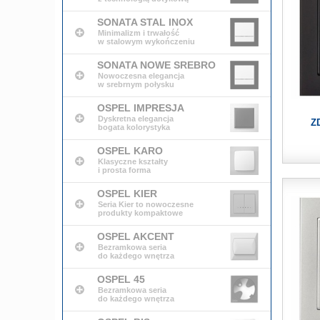
SONATA STAL INOX
Minimalizm i trwałość
w stalowym wykończeniu
SONATA NOWE SREBRO
Nowoczesna elegancja
w srebrnym połysku
OSPEL IMPRESJA
Dyskretna elegancja
Z
bogata kolorystyka
OSPEL KARO
Klasyczne kształty
i prosta forma
OSPEL KIER
Seria Kier to nowoczesne
produkty kompaktowe
OSPEL AKCENT
Bezramkowa seria
do każdego wnętrza
OSPEL 45
Bezramkowa seria
do każdego wnętrza