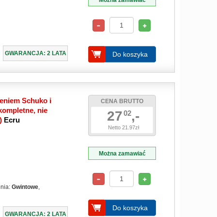
Można zamawiać
GWARANCJA: 2 LATA
Do koszyka
eniem Schuko i
CENA BRUTTO
ompletne, nie
27
,-
02
e)
Ecru
Netto 21.97zł
Można zamawiać
enia:
Gwintowe
,
Do koszyka
GWARANCJA: 2 LATA