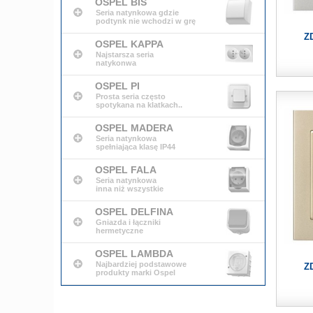
OSPEL BIS
Seria natynkowa gdzie
podtynk nie wchodzi w grę
Z
OSPEL KAPPA
Najstarsza seria
natykonwa
OSPEL PI
Prosta seria często
spotykana na klatkach..
OSPEL MADERA
Seria natynkowa
spełniająca klasę IP44
OSPEL FALA
Seria natynkowa
inna niż wszystkie
OSPEL DELFINA
Gniazda i łączniki
hermetyczne
OSPEL LAMBDA
Najbardziej podstawowe
Z
produkty marki Ospel