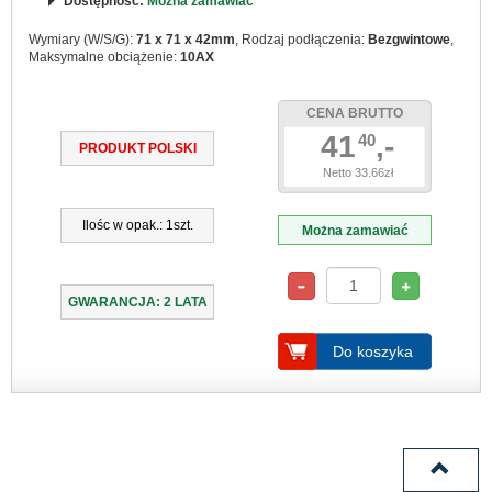
Dostępność:
Można zamawiać
Wymiary (W/S/G):
71 x 71 x 42mm
, Rodzaj podłączenia:
Bezgwintowe
,
Maksymalne obciążenie:
10AX
CENA BRUTTO
41
,-
40
PRODUKT POLSKI
Netto 33.66zł
Ilośc w opak.: 1szt.
Można zamawiać
GWARANCJA: 2 LATA
Do koszyka