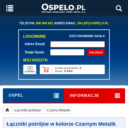
TELEFON:
690 900 801
ADRES EMAIL:
SKLEP@OSPELO.PL
LOGOWANIE
ODZYSKIWANIE HASŁA
Adres Email
Twoje Hasło
MÓJ KOSZYK
Liczba produktów:
0
Suma:
0.00zł
SCHOWEK
OSPEL
INFORMACJE
Łączniki potrójne
Czarny Metalik
Łączniki potrójne w kolorze Czarnym Metalik