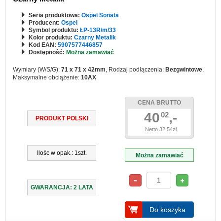
Seria produktowa:
Ospel Sonata
Producent:
Ospel
Symbol produktu:
ŁP-13R/m/33
Kolor produktu:
Czarny Metalik
Kod EAN:
5907577446857
Dostępność:
Można zamawiać
Wymiary (W/S/G):
71 x 71 x 42mm
, Rodzaj podłączenia:
Bezgwintowe
,
Maksymalne obciążenie:
10AX
CENA BRUTTO
40
,-
02
PRODUKT POLSKI
Netto 32.54zł
Ilośc w opak.: 1szt.
Można zamawiać
GWARANCJA: 2 LATA
Do koszyka