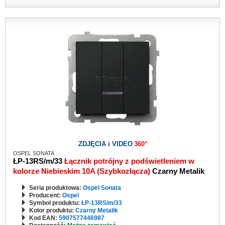
ZDJĘCIA i VIDEO
360°
OSPEL SONATA
ŁP-13RS/m/33
Łącznik potrójny z podświetleniem w
kolorze Niebieskim 10A (Szybkozłącza)
Czarny Metalik
Seria produktowa:
Ospel Sonata
Producent:
Ospel
Symbol produktu:
ŁP-13RS/m/33
Kolor produktu:
Czarny Metalik
Kod EAN:
5907577446987