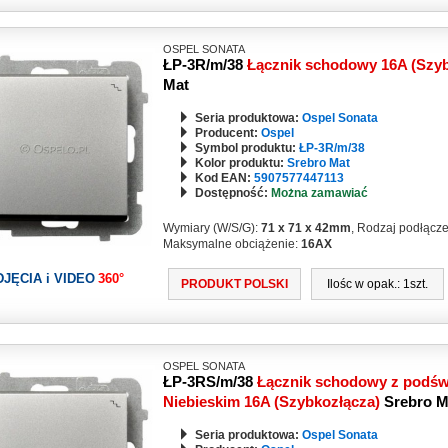
OSPEL SONATA
ŁP-3R/m/38
Łącznik schodowy 16A (Szy
Mat
Seria produktowa:
Ospel Sonata
Producent:
Ospel
Symbol produktu:
ŁP-3R/m/38
Kolor produktu:
Srebro Mat
Kod EAN:
5907577447113
Dostępność:
Można zamawiać
Wymiary (W/S/G):
71 x 71 x 42mm
, Rodzaj podłącz
Maksymalne obciążenie:
16AX
DJĘCIA i VIDEO
360°
PRODUKT POLSKI
Ilośc w opak.: 1szt.
OSPEL SONATA
ŁP-3RS/m/38
Łącznik schodowy z podświ
Niebieskim 16A (Szybkozłącza)
Srebro M
Seria produktowa:
Ospel Sonata