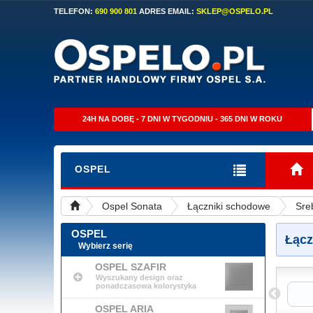
TELEFON:
690 900 801
ADRES EMAIL:
SKLEP@OSPELO.PL
24H NA DOBĘ - 7 DNI W TYGODNIU - 365 DNI W ROKU
OSPEL
Ospel Sonata
Łączniki schodowe
Sre
OSPEL
Łącz
Wybierz serię
OSPEL SZAFIR
Wyszukany design oraz
ponadczasowa kolorystyka
Mat
Szampański Zło..
Czekoladowy Meta..
OSPEL ARIA