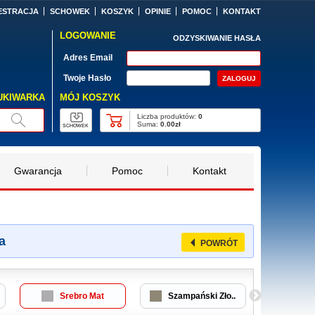
ESTRACJA
SCHOWEK
KOSZYK
OPINIE
POMOC
KONTAKT
LOGOWANIE
ODZYSKIWANIE HASŁA
Adres Email
Twoje Hasło
MÓJ KOSZYK
UKIWARKA
Liczba produktów:
0
Suma:
0.00zł
SCHOWEK
Gwarancja
Pomoc
Kontakt
a
POWRÓT
Srebro Mat
Szampański Zło..
Czekola