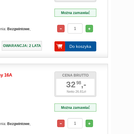
Można zamawiać
enia:
Bezgwintowe
,
GWARANCJA: 2 LATA
Do koszyka
y 16A
CENA BRUTTO
32
,-
98
Netto 26.81zł
Można zamawiać
enia:
Bezgwintowe
,