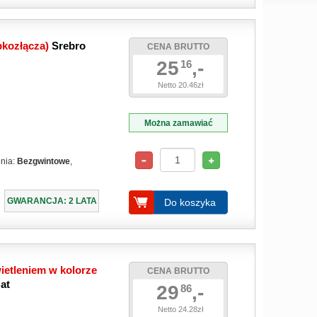
bkozłącza)
Srebro
CENA BRUTTO
25
,-
16
Netto 20.46zł
Można zamawiać
enia:
Bezgwintowe
,
GWARANCJA: 2 LATA
Do koszyka
etleniem w kolorze
CENA BRUTTO
at
29
,-
86
Netto 24.28zł