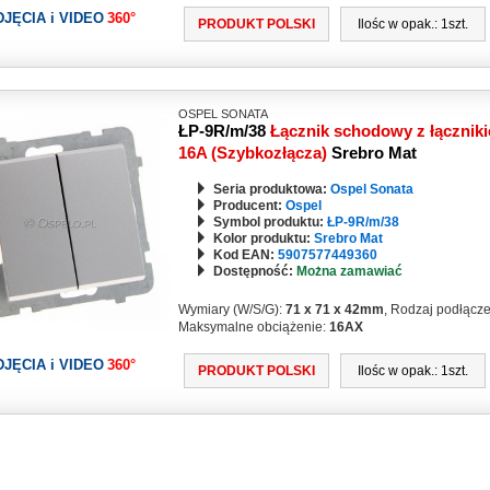
DJĘCIA i VIDEO
360°
PRODUKT POLSKI
Ilośc w opak.: 1szt.
OSPEL SONATA
ŁP-9R/m/38
Łącznik schodowy z łącznik
16A (Szybkozłącza)
Srebro Mat
Seria produktowa:
Ospel Sonata
Producent:
Ospel
Symbol produktu:
ŁP-9R/m/38
Kolor produktu:
Srebro Mat
Kod EAN:
5907577449360
Dostępność:
Można zamawiać
Wymiary (W/S/G):
71 x 71 x 42mm
, Rodzaj podłącz
Maksymalne obciążenie:
16AX
DJĘCIA i VIDEO
360°
PRODUKT POLSKI
Ilośc w opak.: 1szt.