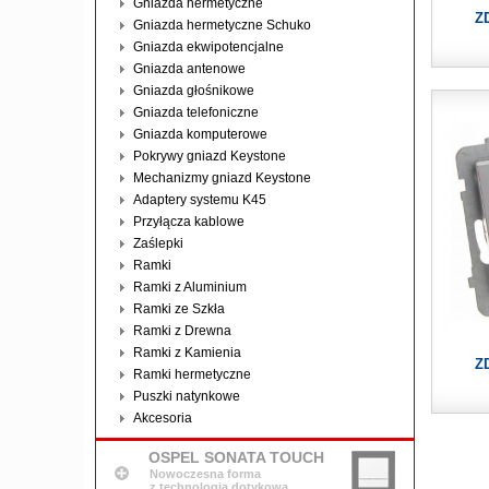
Gniazda hermetyczne
Z
Gniazda hermetyczne Schuko
Gniazda ekwipotencjalne
Gniazda antenowe
Gniazda głośnikowe
Gniazda telefoniczne
Gniazda komputerowe
Pokrywy gniazd Keystone
Mechanizmy gniazd Keystone
Adaptery systemu K45
Przyłącza kablowe
Zaślepki
Ramki
Ramki z Aluminium
Ramki ze Szkła
Ramki z Drewna
Ramki z Kamienia
Z
Ramki hermetyczne
Puszki natynkowe
Akcesoria
OSPEL SONATA TOUCH
Nowoczesna forma
z technologią dotykową