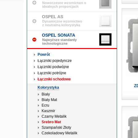
Nowoczesne wzornictwo o
idealnych proporcjach
OSPEL AS
Dynamiczne wzornictwo
z neutralną kolorystyką
OSPEL SONATA
Najwyższe standardy
technologiczne
Powrót
Łączniki pojedyncze
Łączniki podwójne
Łączniki potrójne
Łączniki schodowe
Z
Kolorystyka
Biały
Biały Mat
Ecru
Kaszmir
Czarny Metalik
Srebro Mat
Szampański Złoty
Czekoladowy Metalik