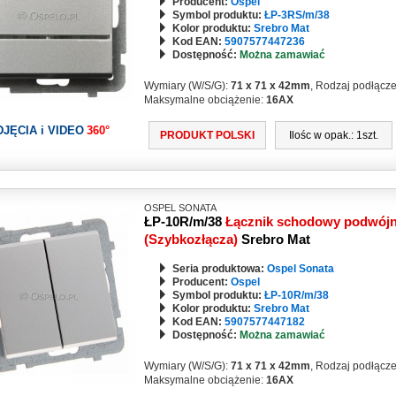
Producent:
Ospel
Symbol produktu:
ŁP-3RS/m/38
Kolor produktu:
Srebro Mat
Kod EAN:
5907577447236
Dostępność:
Można zamawiać
Wymiary (W/S/G):
71 x 71 x 42mm
, Rodzaj podłącz
Maksymalne obciążenie:
16AX
DJĘCIA i VIDEO
360°
PRODUKT POLSKI
Ilośc w opak.: 1szt.
OSPEL SONATA
ŁP-10R/m/38
Łącznik schodowy podwójn
(Szybkozłącza)
Srebro Mat
Seria produktowa:
Ospel Sonata
Producent:
Ospel
Symbol produktu:
ŁP-10R/m/38
Kolor produktu:
Srebro Mat
Kod EAN:
5907577447182
Dostępność:
Można zamawiać
Wymiary (W/S/G):
71 x 71 x 42mm
, Rodzaj podłącz
Maksymalne obciążenie:
16AX