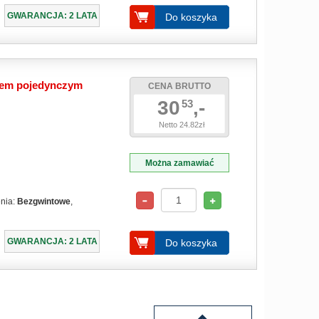
GWARANCJA: 2 LATA
Do koszyka
iem pojedynczym
CENA BRUTTO
30
,-
53
Netto 24.82zł
Można zamawiać
enia:
Bezgwintowe
,
GWARANCJA: 2 LATA
Do koszyka