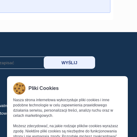
MOJE KONTO
Pliki Cookies
KOSZYK
SCHOWEK
Nasza strona internetowa wykorzystuje pliki cookies i inne
watności
podobne technologie w celu zapewnienia prawidłowego
LOGOWANIE
działania serwisu, personalizacji treści, analizy ruchu oraz w
ktowe
REJESTRACJA
celach marketingowych.
Reset Hasła
Możesz zdecydować, na jakie rodzaje plików cookies wyrażasz
zgodę. Niektóre pliki cookies są niezbędne do funkcjonowania
strony i nie wymagają zgody. Pozostałe możesz zaakceptować,