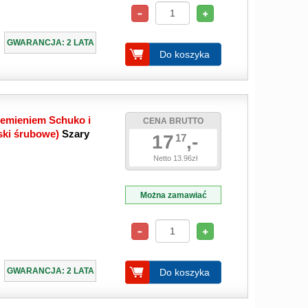
GWARANCJA: 2 LATA
Do koszyka
iemieniem Schuko i
CENA BRUTTO
ski śrubowe)
Szary
17
,-
17
Netto 13.96zł
Można zamawiać
GWARANCJA: 2 LATA
Do koszyka