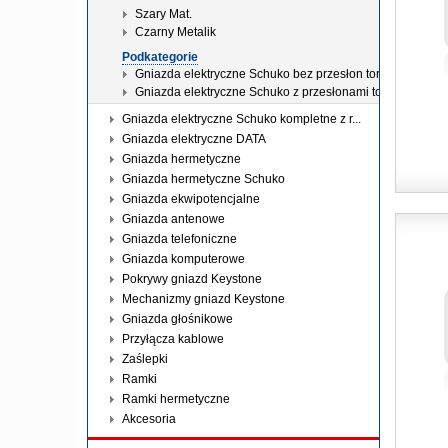
Szary Mat.
Czarny Metalik
Podkategorie
Gniazda elektryczne Schuko bez przesłon torów prądowy
Gniazda elektryczne Schuko z przesłonami torów prądow
Gniazda elektryczne Schuko kompletne z r...
Gniazda elektryczne DATA
Gniazda hermetyczne
Gniazda hermetyczne Schuko
Gniazda ekwipotencjalne
Gniazda antenowe
Gniazda telefoniczne
Gniazda komputerowe
Pokrywy gniazd Keystone
Mechanizmy gniazd Keystone
Gniazda głośnikowe
Przyłącza kablowe
Zaślepki
Ramki
Ramki hermetyczne
Akcesoria