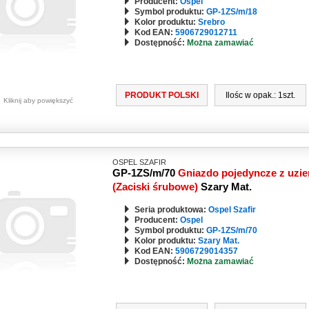
Producent:
Ospel
Symbol produktu:
GP-1ZS/m/18
Kolor produktu:
Srebro
Kod EAN:
5906729012711
Dostępność:
Można zamawiać
ch
ych
PRODUKT POLSKI
Ilośc w opak.: 1szt.
Kliknij aby powiększyć
OSPEL SZAFIR
GP-1ZS/m/70
Gniazdo pojedyncze z uzi
(Zaciski śrubowe)
Szary Mat.
Seria produktowa:
Ospel Szafir
Producent:
Ospel
Symbol produktu:
GP-1ZS/m/70
Kolor produktu:
Szary Mat.
Kod EAN:
5906729014357
Dostępność:
Można zamawiać