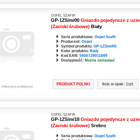
OSPEL SZAFIR
GP-1ZS/m/00
Gniazdo pojedyncze z uzi
(Zaciski śrubowe)
Biały
Seria produktowa:
Ospel Szafir
Producent:
Ospel
Symbol produktu:
GP-1ZS/m/00
Kolor produktu:
Biały
Kod EAN:
5906729011899
Dostępność:
Można zamawiać
PRODUKT POLSKI
Ilośc w opak.: 1szt.
Kliknij aby powiększyć
OSPEL SZAFIR
GP-1ZS/m/18
Gniazdo pojedyncze z uzi
(Zaciski śrubowe)
Srebro
Seria produktowa:
Ospel Szafir