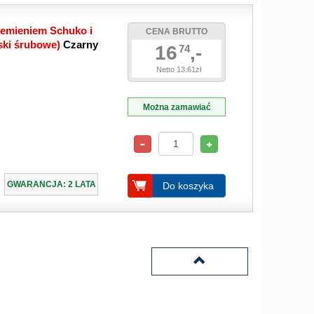
iemieniem Schuko i
CENA BRUTTO
ski śrubowe)
Czarny
16
,-
74
Netto 13.61zł
Można zamawiać
GWARANCJA: 2 LATA
Do koszyka