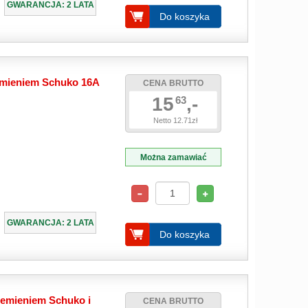
GWARANCJA: 2 LATA
Do koszyka
emieniem Schuko 16A
CENA BRUTTO
15
,-
63
Netto 12.71zł
Można zamawiać
GWARANCJA: 2 LATA
Do koszyka
iemieniem Schuko i
CENA BRUTTO