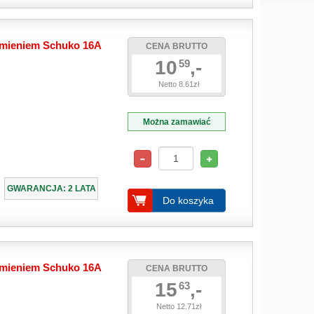
emieniem Schuko 16A
CENA BRUTTO
10
,-
59
Netto 8.61zł
Można zamawiać
GWARANCJA: 2 LATA
Do koszyka
emieniem Schuko 16A
CENA BRUTTO
15
,-
63
Netto 12.71zł