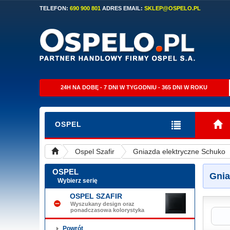
TELEFON:
690 900 801
ADRES EMAIL:
SKLEP@OSPELO.PL
24H NA DOBĘ - 7 DNI W TYGODNIU - 365 DNI W ROKU
OSPEL
Ospel Szafir
Gniazda elektryczne Schuko
OSPEL
Gnia
Wybierz serię
OSPEL SZAFIR
Wyszukany design oraz
ponadczasowa kolorystyka
Powrót