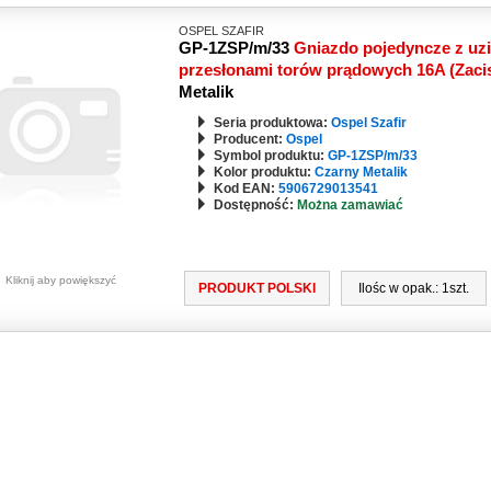
OSPEL SZAFIR
GP-1ZSP/m/33
Gniazdo pojedyncze z uz
przesłonami torów prądowych 16A (Zaci
Metalik
Seria produktowa:
Ospel Szafir
Producent:
Ospel
Symbol produktu:
GP-1ZSP/m/33
Kolor produktu:
Czarny Metalik
Kod EAN:
5906729013541
Dostępność:
Można zamawiać
Kliknij aby powiększyć
PRODUKT POLSKI
Ilośc w opak.: 1szt.