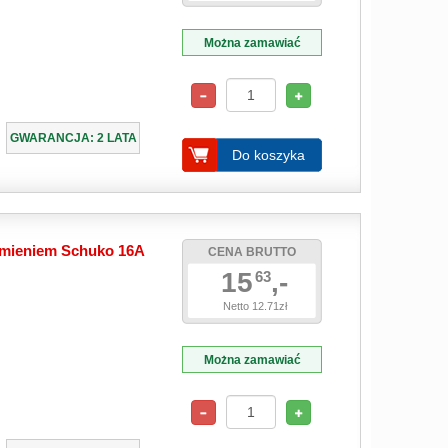
Można zamawiać
GWARANCJA: 2 LATA
Do koszyka
emieniem Schuko 16A
CENA BRUTTO
15
,-
63
Netto 12.71zł
Można zamawiać