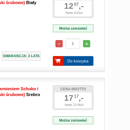
ski śrubowe)
Biały
12
,-
07
Netto 9.81zł
Można zamawiać
GWARANCJA: 2 LATA
Do koszyka
iemieniem Schuko i
CENA BRUTTO
ski śrubowe)
Srebro
17
,-
17
Netto 13.96zł
Można zamawiać