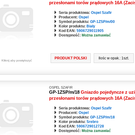
przesłonami torów prądowych 16A (Zaci
Seria produktowa:
Ospel Szafir
Producent:
Ospel
Symbol produktu:
GP-1ZSP/m/00
Kolor produktu:
Biały
Kod EAN:
5906729011905
Dostępność:
Można zamawiać
PRODUKT POLSKI
Ilośc w opak.: 1szt.
Kliknij aby powiększyć
OSPEL SZAFIR
GP-1ZSP/m/18
Gniazdo pojedyncze z uz
przesłonami torów prądowych 16A (Zaci
Seria produktowa:
Ospel Szafir
Producent:
Ospel
Symbol produktu:
GP-1ZSP/m/18
Kolor produktu:
Srebro
Kod EAN:
5906729012728
Dostępność:
Można zamawiać