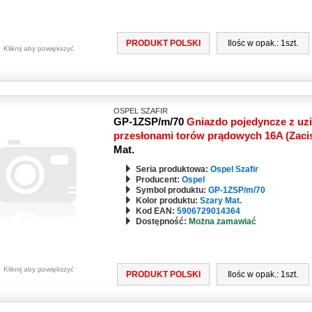
PRODUKT POLSKI
Ilośc w opak.: 1szt.
Kliknij aby powiększyć
OSPEL SZAFIR
GP-1ZSP/m/70
Gniazdo pojedyncze z uz
przesłonami torów prądowych 16A (Zaci
Mat.
Seria produktowa:
Ospel Szafir
Producent:
Ospel
Symbol produktu:
GP-1ZSP/m/70
Kolor produktu:
Szary Mat.
Kod EAN:
5906729014364
Dostępność:
Można zamawiać
Kliknij aby powiększyć
PRODUKT POLSKI
Ilośc w opak.: 1szt.