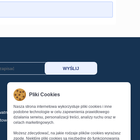
MOJE KONTO
Pliki Cookies
KOSZYK
SCHOWEK
Nasza strona internetowa wykorzystuje pliki cookies i inne
watności
podobne technologie w celu zapewnienia prawidłowego
LOGOWANIE
działania serwisu, personalizacji treści, analizy ruchu oraz w
ktowe
REJESTRACJA
celach marketingowych.
Reset Hasła
Możesz zdecydować, na jakie rodzaje plików cookies wyrażasz
zgodę. Niektóre pliki cookies są niezbędne do funkcjonowania