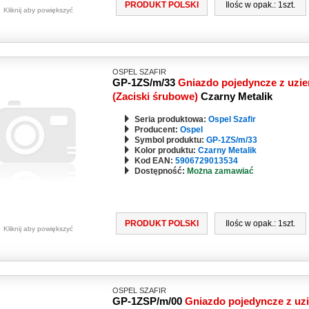
PRODUKT POLSKI
Ilośc w opak.: 1szt.
Kliknij aby powiększyć
OSPEL SZAFIR
GP-1ZS/m/33
Gniazdo pojedyncze z uzi
(Zaciski śrubowe)
Czarny Metalik
Seria produktowa:
Ospel Szafir
Producent:
Ospel
Symbol produktu:
GP-1ZS/m/33
Kolor produktu:
Czarny Metalik
Kod EAN:
5906729013534
Dostępność:
Można zamawiać
PRODUKT POLSKI
Ilośc w opak.: 1szt.
Kliknij aby powiększyć
OSPEL SZAFIR
GP-1ZSP/m/00
Gniazdo pojedyncze z uz