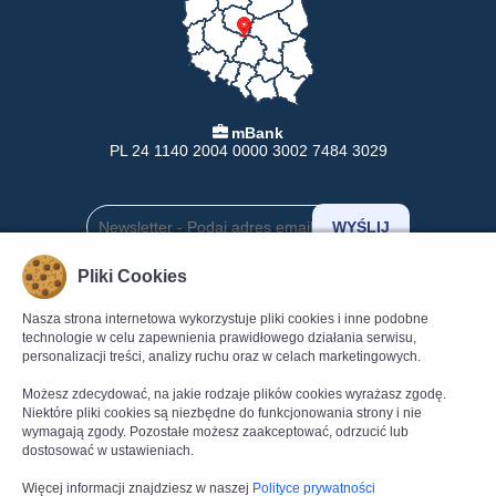
mBank
PL 24 1140 2004 0000 3002 7484 3029
Pliki Cookies
INFORMACJE
POMOC
Nasza strona internetowa wykorzystuje pliki cookies i inne podobne
technologie w celu zapewnienia prawidłowego działania serwisu,
Formy Płatności
Pomoc
personalizacji treści, analizy ruchu oraz w celach marketingowych.
Dostawa
Regulamin
Możesz zdecydować, na jakie rodzaje plików cookies wyrażasz zgodę.
Zwroty
Polityka Prywatności
Niektóre pliki cookies są niezbędne do funkcjonowania strony i nie
Gwarancja
Dane kontaktowe
wymagają zgody. Pozostałe możesz zaakceptować, odrzucić lub
Reklamacje
Kontakt
dostosować w ustawieniach.
Więcej informacji znajdziesz w naszej
Polityce prywatności