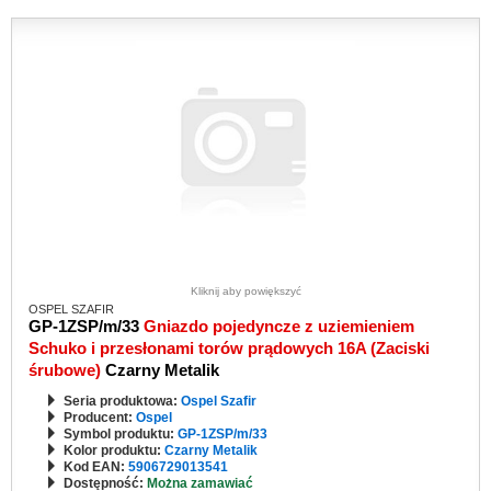
Kliknij aby powiększyć
OSPEL SZAFIR
GP-1ZSP/m/33
Gniazdo pojedyncze z uziemieniem
Schuko i przesłonami torów prądowych 16A (Zaciski
śrubowe)
Czarny Metalik
Seria produktowa:
Ospel Szafir
Producent:
Ospel
Symbol produktu:
GP-1ZSP/m/33
Kolor produktu:
Czarny Metalik
Kod EAN:
5906729013541
Dostępność:
Można zamawiać