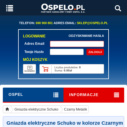
TELEFON:
690 900 801
ADRES EMAIL:
SKLEP@OSPELO.PL
LOGOWANIE
ODZYSKIWANIE HASŁA
Adres Email
Twoje Hasło
MÓJ KOSZYK
Liczba produktów:
0
Suma:
0.00zł
SCHOWEK
OSPEL
INFORMACJE
Gniazda elektryczne Schuko
Czarny Metalik
Gniazda elektryczne Schuko w kolorze Czarnym