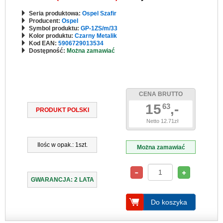
Seria produktowa:
Ospel Szafir
Producent:
Ospel
Symbol produktu:
GP-1ZS/m/33
Kolor produktu:
Czarny Metalik
Kod EAN:
5906729013534
Dostępność:
Można zamawiać
CENA BRUTTO
15
,-
63
PRODUKT POLSKI
Netto 12.71zł
Ilośc w opak.: 1szt.
Można zamawiać
GWARANCJA: 2 LATA
Do koszyka