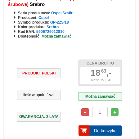
śrubowe)
Srebro
Seria produktowa:
Ospel Szafir
Producent:
Ospel
Symbol produktu:
GP-2ZS/18
Kolor produktu:
Srebro
Kod EAN:
5906729012810
Dostępność:
Można zamawiać
CENA BRUTTO
18
,-
63
PRODUKT POLSKI
Netto 15.15zł
Ilośc w opak.: 1szt.
Można zamawiać
GWARANCJA: 2 LATA
Do koszyka