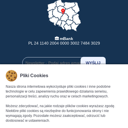
mBank
PL 24 1140 2004 0000 3002 7484 3029
Pliki Cookies
INFORMACJE
POMOC
Nasza strona internetowa wykorzystuje pliki cookies i inne podobne
technologie w celu zapewnienia prawidłowego działania serwisu,
Formy Płatności
Pomoc
personalizacji treści, analizy ruchu oraz w celach marketingowych.
Dostawa
Regulamin
Możesz zdecydować, na jakie rodzaje plików cookies wyrażasz zgodę.
Zwroty
Polityka Prywatności
Niektóre pliki cookies są niezbędne do funkcjonowania strony i nie
Gwarancja
Dane kontaktowe
wymagają zgody. Pozostałe możesz zaakceptować, odrzucić lub
Reklamacje
Kontakt
dostosować w ustawieniach.