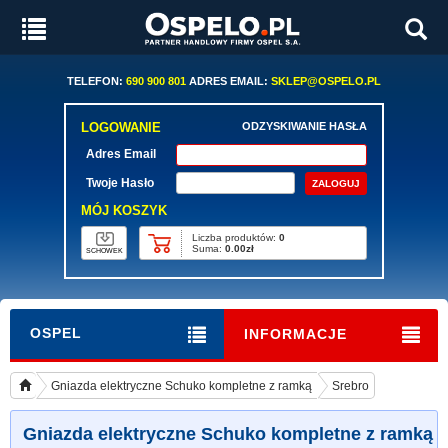
TELEFON:
690 900 801
ADRES EMAIL:
SKLEP@OSPELO.PL
LOGOWANIE
ODZYSKIWANIE HASŁA
Adres Email
Twoje Hasło
MÓJ KOSZYK
Liczba produktów:
0
Suma:
0.00zł
SCHOWEK
OSPEL
INFORMACJE
Gniazda elektryczne Schuko kompletne z ramką
Srebro
Gniazda elektryczne Schuko kompletne z ramką