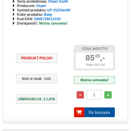
Seria produktowa:
Ospel Szafir
Producent:
Ospel
Symbol produktu:
ŁP-15ZS/m/00
Kolor produktu:
Biały
Kod EAN:
5906729012193
Dostępność:
Można zamawiać
CENA BRUTTO
85
,-
03
PRODUKT POLSKI
Netto 69.13zł
Ilośc w opak.: 1szt.
Można zamawiać
GWARANCJA: 2 LATA
Do koszyka