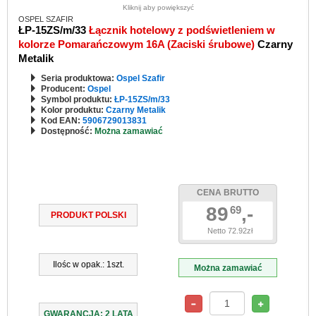
Kliknij aby powiększyć
OSPEL SZAFIR
ŁP-15ZS/m/33
Łącznik hotelowy z podświetleniem w
kolorze Pomarańczowym 16A (Zaciski śrubowe)
Czarny
Metalik
Seria produktowa:
Ospel Szafir
Producent:
Ospel
Symbol produktu:
ŁP-15ZS/m/33
Kolor produktu:
Czarny Metalik
Kod EAN:
5906729013831
Dostępność:
Można zamawiać
CENA BRUTTO
89
,-
69
PRODUKT POLSKI
Netto 72.92zł
Ilośc w opak.: 1szt.
Można zamawiać
GWARANCJA: 2 LATA