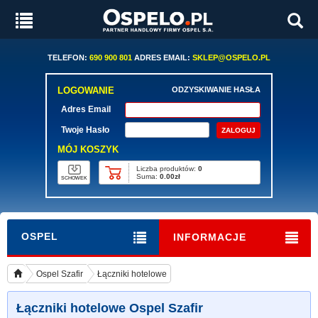
TELEFON:
690 900 801
ADRES EMAIL:
SKLEP@OSPELO.PL
LOGOWANIE
ODZYSKIWANIE HASŁA
Adres Email
Twoje Hasło
MÓJ KOSZYK
Liczba produktów:
0
Suma:
0.00zł
SCHOWEK
OSPEL
INFORMACJE
Ospel Szafir
Łączniki hotelowe
Łączniki hotelowe Ospel Szafir