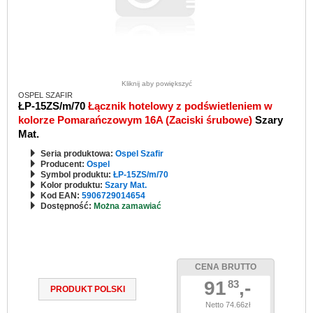
Kliknij aby powiększyć
OSPEL SZAFIR
ŁP-15ZS/m/70
Łącznik hotelowy z podświetleniem w
kolorze Pomarańczowym 16A (Zaciski śrubowe)
Szary
Mat.
Seria produktowa:
Ospel Szafir
Producent:
Ospel
Symbol produktu:
ŁP-15ZS/m/70
Kolor produktu:
Szary Mat.
Kod EAN:
5906729014654
Dostępność:
Można zamawiać
CENA BRUTTO
91
,-
83
PRODUKT POLSKI
Netto 74.66zł