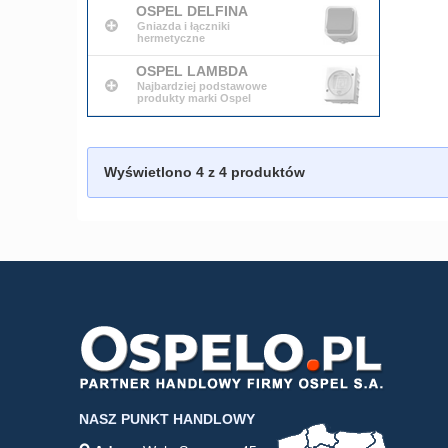
OSPEL DELFINA
Gniazda i łączniki
hermetyczne
OSPEL LAMBDA
Najbardziej podstawowe
produkty marki Ospel
Wyświetlono
4
z 4 produktów
NASZ PUNKT HANDLOWY