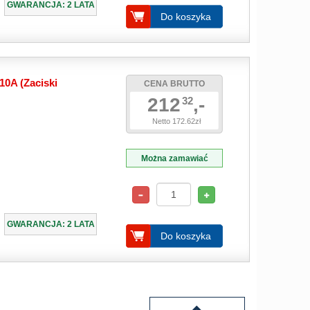
GWARANCJA: 2 LATA
Do koszyka
10A (Zaciski
CENA BRUTTO
212
,-
32
Netto 172.62zł
Można zamawiać
GWARANCJA: 2 LATA
Do koszyka