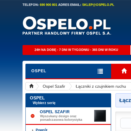
TELEFON:
690 900 801
ADRES EMAIL:
SKLEP@OSPELO.PL
24H NA DOBĘ - 7 DNI W TYGODNIU - 365 DNI W ROKU
OSPEL
Ospel Szafir
Łączniki z czujnikiem ruchu
OSPEL
Łącz
Wybierz serię
OSPEL SZAFIR
Wyszukany design oraz
ponadczasowa kolorystyka
Powrót