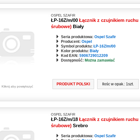
OSPEL SZAFIR
ŁP-16Z/m/00
Łącznik z czujnikiem ruchu 
śrubowe)
Biały
Seria produktowa:
Ospel Szafir
Producent:
Ospel
Symbol produktu:
ŁP-16Z/m/00
Kolor produktu:
Biały
Kod EAN:
5906729012209
Dostępność:
Można zamawiać
PRODUKT POLSKI
Ilośc w opak.: 1szt.
Kliknij aby powiększyć
OSPEL SZAFIR
ŁP-16Z/m/18
Łącznik z czujnikiem ruchu 
śrubowe)
Srebro
Seria produktowa:
Ospel Szafir