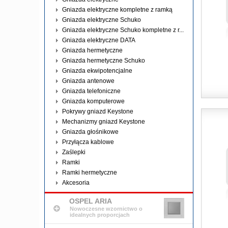
Gniazda elektryczne kompletne z ramką
Gniazda elektryczne Schuko
Gniazda elektryczne Schuko kompletne z r...
Gniazda elektryczne DATA
Gniazda hermetyczne
Gniazda hermetyczne Schuko
Gniazda ekwipotencjalne
Gniazda antenowe
Gniazda telefoniczne
Gniazda komputerowe
Pokrywy gniazd Keystone
Mechanizmy gniazd Keystone
Gniazda głośnikowe
Przyłącza kablowe
Zaślepki
Ramki
Ramki hermetyczne
Akcesoria
OSPEL ARIA
Nowoczesne wzornictwo o
idealnych proporcjach