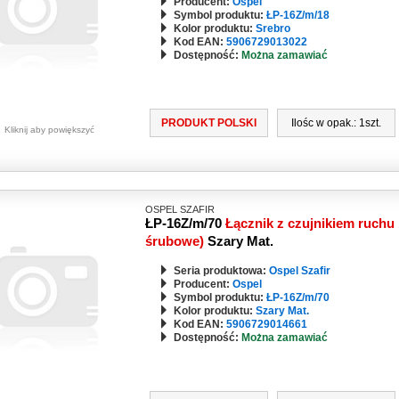
Producent:
Ospel
Symbol produktu:
ŁP-16Z/m/18
Kolor produktu:
Srebro
Kod EAN:
5906729013022
Dostępność:
Można zamawiać
PRODUKT POLSKI
Ilośc w opak.: 1szt.
Kliknij aby powiększyć
OSPEL SZAFIR
ŁP-16Z/m/70
Łącznik z czujnikiem ruchu 
śrubowe)
Szary Mat.
Seria produktowa:
Ospel Szafir
Producent:
Ospel
Symbol produktu:
ŁP-16Z/m/70
Kolor produktu:
Szary Mat.
Kod EAN:
5906729014661
Dostępność:
Można zamawiać