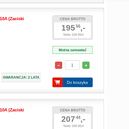
10A (Zaciski
CENA BRUTTO
195
,-
56
Netto 158.99zł
Można zamawiać
GWARANCJA: 2 LATA
Do koszyka
10A (Zaciski
CENA BRUTTO
207
,-
44
Netto 168.65zł