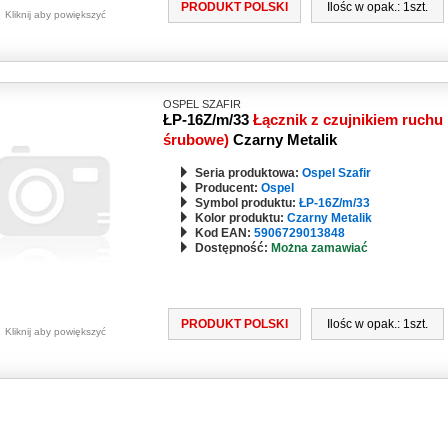
PRODUKT POLSKI
Ilośc w opak.: 1szt.
Kliknij aby powiększyć
OSPEL SZAFIR
ŁP-16Z/m/33
Łącznik z czujnikiem ruchu 
śrubowe)
Czarny Metalik
Seria produktowa:
Ospel Szafir
Producent:
Ospel
Symbol produktu:
ŁP-16Z/m/33
Kolor produktu:
Czarny Metalik
Kod EAN:
5906729013848
Dostępność:
Można zamawiać
PRODUKT POLSKI
Ilośc w opak.: 1szt.
Kliknij aby powiększyć