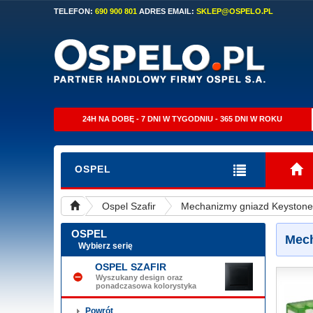
TELEFON:
690 900 801
ADRES EMAIL:
SKLEP@OSPELO.PL
24H NA DOBĘ - 7 DNI W TYGODNIU - 365 DNI W ROKU
OSPEL
Ospel Szafir
Mechanizmy gniazd Keystone
OSPEL
Mech
Wybierz serię
OSPEL SZAFIR
Wyszukany design oraz
ponadczasowa kolorystyka
Powrót