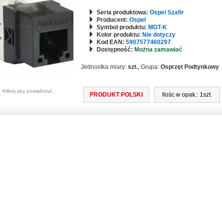
Seria produktowa:
Ospel Szafir
Producent:
Ospel
Symbol produktu:
MGT-K
Kolor produktu:
Nie dotyczy
Kod EAN:
5907577460297
Dostępność:
Można zamawiać
Jednostka miary:
szt.
, Grupa:
Osprzęt Podtynkowy
Kliknij aby powiększyć
PRODUKT POLSKI
Ilośc w opak.: 1szt.