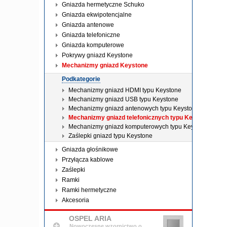
Gniazda hermetyczne Schuko
Gniazda ekwipotencjalne
Gniazda antenowe
Gniazda telefoniczne
Gniazda komputerowe
Pokrywy gniazd Keystone
Mechanizmy gniazd Keystone
Podkategorie
Mechanizmy gniazd HDMI typu Keystone
Mechanizmy gniazd USB typu Keystone
Mechanizmy gniazd antenowych typu Keystone
Mechanizmy gniazd telefonicznych typu Keystone
Mechanizmy gniazd komputerowych typu Keystone
Zaślepki gniazd typu Keystone
Gniazda głośnikowe
Przyłącza kablowe
Zaślepki
Ramki
Ramki hermetyczne
Akcesoria
OSPEL ARIA
Nowoczesne wzornictwo o