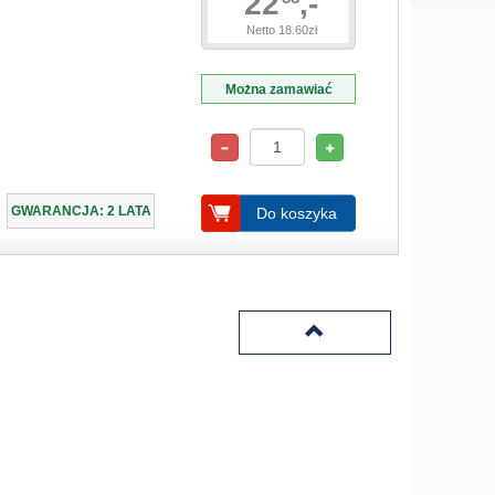
22
,-
Netto 18.60zł
Można zamawiać
GWARANCJA: 2 LATA
Do koszyka