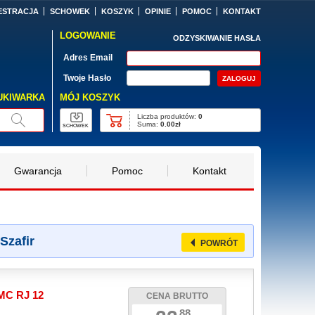
ESTRACJA
SCHOWEK
KOSZYK
OPINIE
POMOC
KONTAKT
LOGOWANIE
ODZYSKIWANIE HASŁA
Adres Email
Twoje Hasło
MÓJ KOSZYK
UKIWARKA
Liczba produktów:
0
Suma:
0.00zł
SCHOWEK
Gwarancja
Pomoc
Kontakt
Szafir
POWRÓT
MC RJ 12
CENA BRUTTO
88