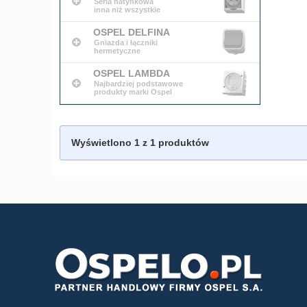
Seria natynkowa
inna niż wszystkie
OSPEL DELFINA
Gniazda i łączniki
hermetyczne
OSPEL LAMBDA
Najbardziej podstawowe
produkty marki Ospel
Wyświetlono
1
z 1 produktów