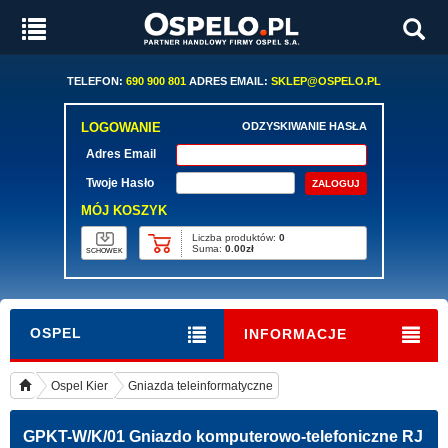
TELEFON:
690 900 801
ADRES EMAIL:
SKLEP@OSPELO.PL
LOGOWANIE
ODZYSKIWANIE HASŁA
Adres Email
Twoje Hasło
MÓJ KOSZYK
Liczba produktów:
0
Suma:
0.00zł
SCHOWEK
OSPEL
INFORMACJE
Ospel Kier
Gniazda teleinformatyczne
GPKT-W/K/01
Gniazdo komputerowo-telefoniczne RJ