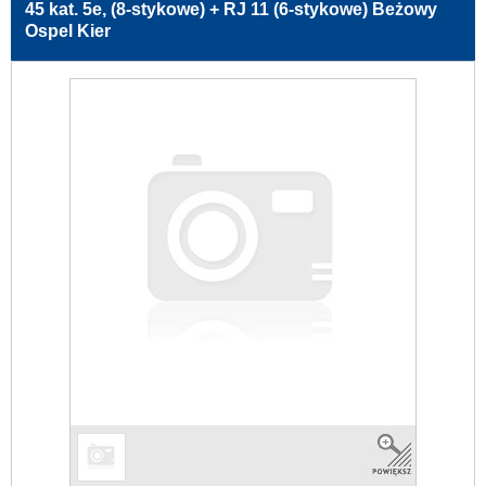
45 kat. 5e, (8-stykowe) + RJ 11 (6-stykowe) Beżowy
Ospel Kier