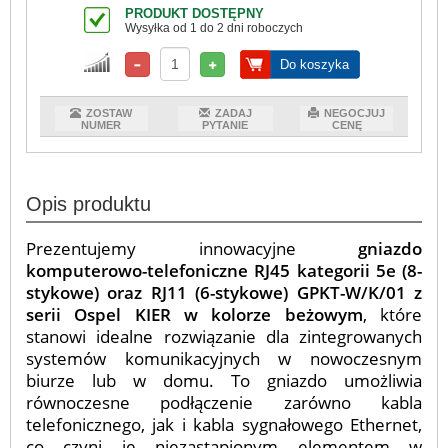
PRODUKT DOSTĘPNY
Wysyłka od 1 do 2 dni roboczych
Do koszyka
ZOSTAW
ZADAJ
NEGOCJUJ
NUMER
PYTANIE
CENĘ
Opis produktu
Prezentujemy innowacyjne
gniazdo
komputerowo-telefoniczne RJ45 kategorii 5e (8-
stykowe) oraz RJ11 (6-stykowe) GPKT-W/K/01 z
serii Ospel KIER w kolorze beżowym
, które
stanowi idealne rozwiązanie dla zintegrowanych
systemów komunikacyjnych w nowoczesnym
biurze lub w domu. To gniazdo umożliwia
równoczesne podłączenie zarówno kabla
telefonicznego, jak i kabla sygnałowego Ethernet,
co czyni je niezastąpionym elementem w