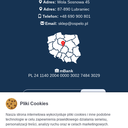
Adres:
Wola Sosnowa 45
Adres:
87-890 Lubraniec
Telefon:
+48 690 900 801
Email:
sklep@ospelo.pl
mBank
PL 24 1140 2004 0000 3002 7484 3029
Pliki Cookies
Nasza strona internetowa wykorzystuje pliki cookies i inne podobne
INFORMACJE
POMOC
technologie w celu zapewnienia prawidłowego działania serwisu,
personalizacji treści, analizy ruchu oraz w celach marketingowych.
Formy Płatności
Pomoc