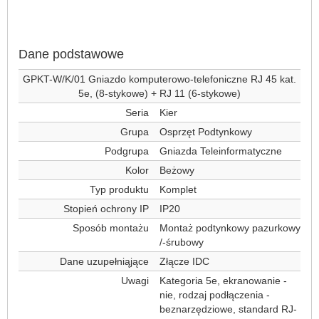
Dane podstawowe
GPKT-W/K/01 Gniazdo komputerowo-telefoniczne RJ 45 kat.
5e, (8-stykowe) + RJ 11 (6-stykowe)
Seria
Kier
Grupa
Osprzęt Podtynkowy
Podgrupa
Gniazda Teleinformatyczne
Kolor
Beżowy
Typ produktu
Komplet
Stopień ochrony IP
IP20
Sposób montażu
Montaż podtynkowy pazurkowy
/-śrubowy
Dane uzupełniąjące
Złącze IDC
Uwagi
Kategoria 5e, ekranowanie -
nie, rodzaj podłączenia -
beznarzędziowe, standard RJ-