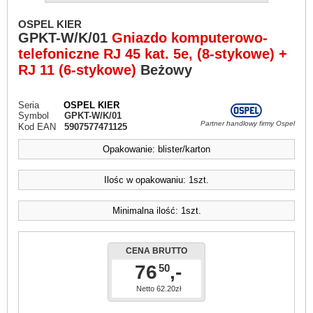
OSPEL KIER
GPKT-W/K/01
Gniazdo komputerowo-
telefoniczne RJ 45 kat. 5e, (8-stykowe) +
RJ 11 (6-stykowe)
Beżowy
Seria
OSPEL KIER
Symbol
GPKT-W/K/01
Partner handlowy firmy Ospel
Kod EAN
5907577471125
Opakowanie: blister/karton
Ilośc w opakowaniu: 1szt.
Minimalna ilość: 1szt.
CENA BRUTTO
76
,-
50
Netto 62.20zł