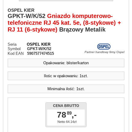
OSPEL KIER
GPKT-W/K/52
Gniazdo komputerowo-
telefoniczne RJ 45 kat. 5e, (8-stykowe) +
RJ 11 (6-stykowe)
Brązowy Metalik
Seria
OSPEL KIER
Symbol
GPKT-W/K/52
Partner handlowy firmy Ospel
Kod EAN
5907577474515
Opakowanie: blister/karton
Ilośc w opakowaniu: 1szt.
Minimalna ilość: 1szt.
CENA BRUTTO
78
,-
89
Netto 64.14zł