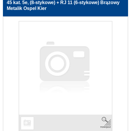
45 kat. 5e, (8-stykowe) + RJ 11 (6-stykowe) Brązowy
Metalik Ospel Kier