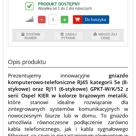
PRODUKT DOSTĘPNY
Wysyłka od 1 do 2 dni roboczych
Do koszyka
ZOSTAW
ZADAJ
NEGOCJUJ
NUMER
PYTANIE
CENĘ
Opis produktu
Prezentujemy innowacyjne
gniazdo
komputerowo-telefoniczne RJ45 kategorii 5e (8-
stykowe) oraz RJ11 (6-stykowe) GPKT-W/K/52 z
serii Ospel KIER w kolorze brązowym metalik
,
które stanowi idealne rozwiązanie dla
zintegrowanych systemów komunikacyjnych w
nowoczesnym biurze lub w domu. To gniazdo
umożliwia równoczesne podłączenie zarówno
kabla telefonicznego, jak i kabla sygnałowego
Ethernet, co czyni je niezastąpionym elementem w