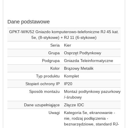
Dane podstawowe
GPKT-W/K/52 Gniazdo komputerowo-telefoniczne RJ 45 kat.
5e, (8-stykowe) + RJ 11 (6-stykowe)
Seria
Kier
Grupa
Osprzęt Podtynkowy
Podgrupa
Gniazda Teleinformatyczne
Kolor
Brązowy Metalik
Typ produktu
Komplet
Stopień ochrony IP
IP20
Sposób montażu
Montaż podtynkowy pazurkowy
/-śrubowy
Dane uzupełniąjące
Złącze IDC
Uwagi
Kategoria 5e, ekranowanie -
nie, rodzaj podłączenia -
beznarzędziowe, standard RJ-