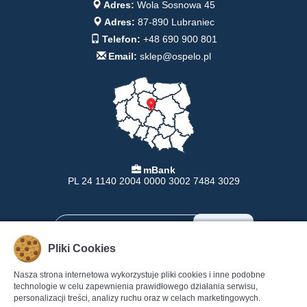
Adres:
Wola Sosnowa 45
Adres:
87-890 Lubraniec
Telefon:
+48 690 900 801
Email:
sklep@ospelo.pl
mBank
PL 24 1140 2004 0000 3002 7484 3029
Pliki Cookies
Nasza strona internetowa wykorzystuje pliki cookies i inne podobne
INFORMACJE
POMOC
technologie w celu zapewnienia prawidłowego działania serwisu,
personalizacji treści, analizy ruchu oraz w celach marketingowych.
Formy Płatności
Pomoc