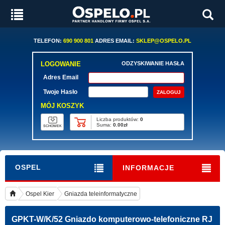
TELEFON:
690 900 801
ADRES EMAIL:
SKLEP@OSPELO.PL
LOGOWANIE
ODZYSKIWANIE HASŁA
Adres Email
Twoje Hasło
MÓJ KOSZYK
Liczba produktów:
0
Suma:
0.00zł
SCHOWEK
OSPEL
INFORMACJE
Ospel Kier
Gniazda teleinformatyczne
GPKT-W/K/52
Gniazdo komputerowo-telefoniczne RJ