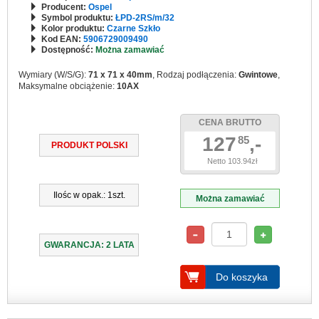
Producent:
Ospel
Symbol produktu:
ŁPD-2RS/m/32
Kolor produktu:
Czarne Szkło
Kod EAN:
5906729009490
Dostępność:
Można zamawiać
Wymiary (W/S/G):
71 x 71 x 40mm
, Rodzaj podłączenia:
Gwintowe
,
Maksymalne obciążenie:
10AX
CENA BRUTTO
127
,-
85
PRODUKT POLSKI
Netto 103.94zł
Ilośc w opak.: 1szt.
Można zamawiać
GWARANCJA: 2 LATA
Do koszyka