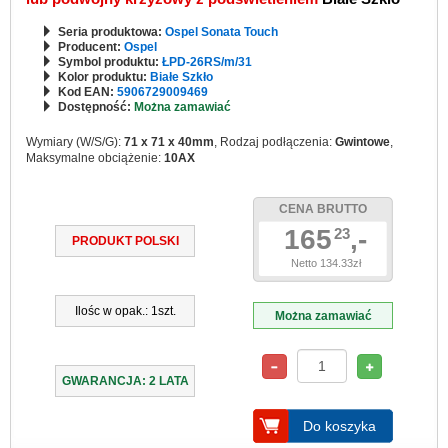
Seria produktowa:
Ospel Sonata Touch
Producent:
Ospel
Symbol produktu:
ŁPD-26RS/m/31
Kolor produktu:
Białe Szkło
Kod EAN:
5906729009469
Dostępność:
Można zamawiać
Wymiary (W/S/G):
71 x 71 x 40mm
, Rodzaj podłączenia:
Gwintowe
,
Maksymalne obciążenie:
10AX
CENA BRUTTO
165
,-
23
PRODUKT POLSKI
Netto 134.33zł
Ilośc w opak.: 1szt.
Można zamawiać
GWARANCJA: 2 LATA
Do koszyka