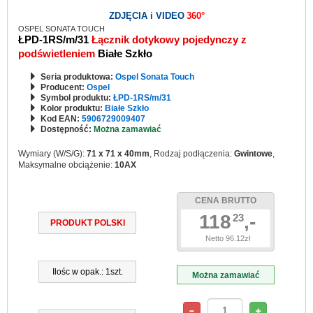
ZDJĘCIA i VIDEO
360°
OSPEL SONATA TOUCH
ŁPD-1RS/m/31
Łącznik dotykowy pojedynczy z
podświetleniem
Białe Szkło
Seria produktowa:
Ospel Sonata Touch
Producent:
Ospel
Symbol produktu:
ŁPD-1RS/m/31
Kolor produktu:
Białe Szkło
Kod EAN:
5906729009407
Dostępność:
Można zamawiać
Wymiary (W/S/G):
71 x 71 x 40mm
, Rodzaj podłączenia:
Gwintowe
,
Maksymalne obciążenie:
10AX
CENA BRUTTO
118
,-
23
PRODUKT POLSKI
Netto 96.12zł
Ilośc w opak.: 1szt.
Można zamawiać