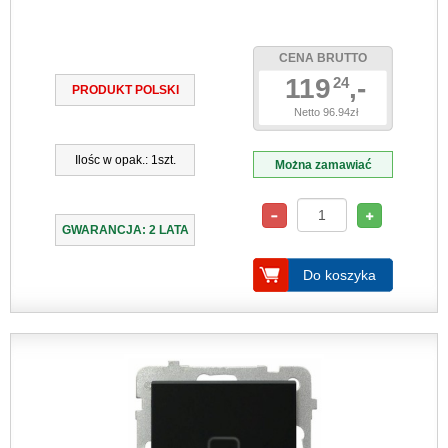
CENA BRUTTO
119
,-
24
PRODUKT POLSKI
Netto 96.94zł
Ilośc w opak.: 1szt.
Można zamawiać
GWARANCJA: 2 LATA
Do koszyka