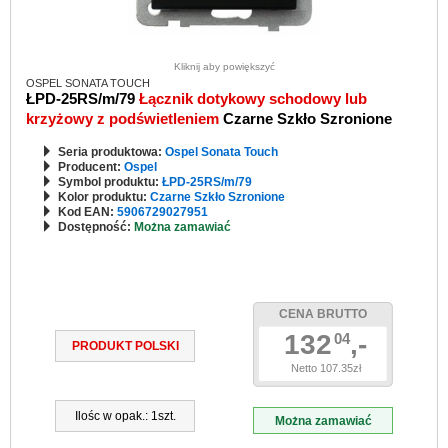
Kliknij aby powiększyć
OSPEL SONATA TOUCH
ŁPD-25RS/m/79
Łącznik dotykowy schodowy lub
krzyżowy z podświetleniem
Czarne Szkło Szronione
Seria produktowa:
Ospel Sonata Touch
Producent:
Ospel
Symbol produktu:
ŁPD-25RS/m/79
Kolor produktu:
Czarne Szkło Szronione
Kod EAN:
5906729027951
Dostępność:
Można zamawiać
CENA BRUTTO
132
,-
04
PRODUKT POLSKI
Netto 107.35zł
Ilośc w opak.: 1szt.
Można zamawiać