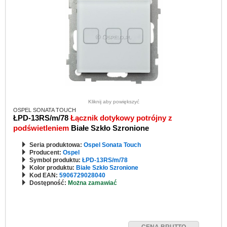
Kliknij aby powiększyć
OSPEL SONATA TOUCH
ŁPD-13RS/m/78
Łącznik dotykowy potrójny z
podświetleniem
Białe Szkło Szronione
Seria produktowa:
Ospel Sonata Touch
Producent:
Ospel
Symbol produktu:
ŁPD-13RS/m/78
Kolor produktu:
Białe Szkło Szronione
Kod EAN:
5906729028040
Dostępność:
Można zamawiać