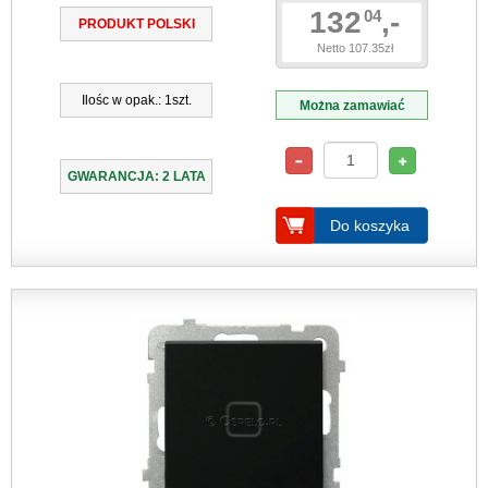
132
,-
04
PRODUKT POLSKI
Netto 107.35zł
Ilośc w opak.: 1szt.
Można zamawiać
GWARANCJA: 2 LATA
Do koszyka