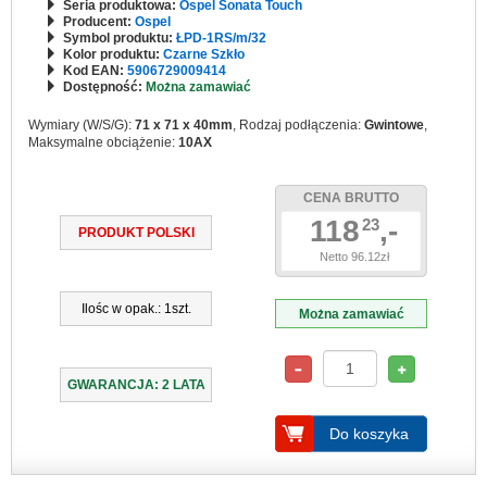
Seria produktowa:
Ospel Sonata Touch
Producent:
Ospel
Symbol produktu:
ŁPD-1RS/m/32
Kolor produktu:
Czarne Szkło
Kod EAN:
5906729009414
Dostępność:
Można zamawiać
Wymiary (W/S/G):
71 x 71 x 40mm
, Rodzaj podłączenia:
Gwintowe
,
Maksymalne obciążenie:
10AX
CENA BRUTTO
118
,-
23
PRODUKT POLSKI
Netto 96.12zł
Ilośc w opak.: 1szt.
Można zamawiać
GWARANCJA: 2 LATA
Do koszyka