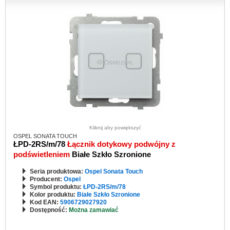
Kliknij aby powiększyć
OSPEL SONATA TOUCH
ŁPD-2RS/m/78
Łącznik dotykowy podwójny z
podświetleniem
Białe Szkło Szronione
Seria produktowa:
Ospel Sonata Touch
Producent:
Ospel
Symbol produktu:
ŁPD-2RS/m/78
Kolor produktu:
Białe Szkło Szronione
Kod EAN:
5906729027920
Dostępność:
Można zamawiać