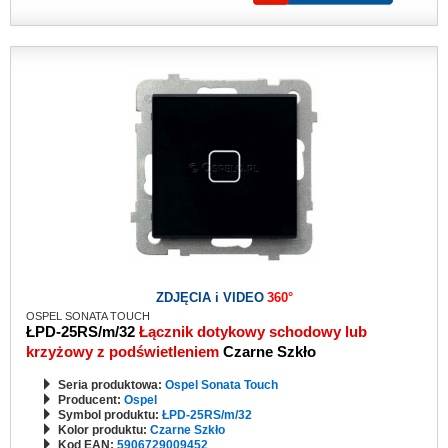
ZDJĘCIA i VIDEO
360°
OSPEL SONATA TOUCH
ŁPD-25RS/m/32
Łącznik dotykowy schodowy lub
krzyżowy z podświetleniem
Czarne Szkło
Seria produktowa:
Ospel Sonata Touch
Producent:
Ospel
Symbol produktu:
ŁPD-25RS/m/32
Kolor produktu:
Czarne Szkło
Kod EAN:
5906729009452