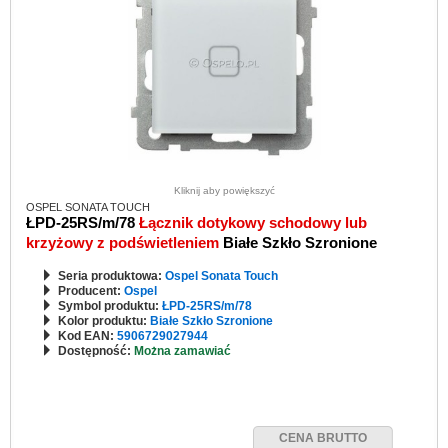
Kliknij aby powiększyć
OSPEL SONATA TOUCH
ŁPD-25RS/m/78
Łącznik dotykowy schodowy lub
krzyżowy z podświetleniem
Białe Szkło Szronione
Seria produktowa:
Ospel Sonata Touch
Producent:
Ospel
Symbol produktu:
ŁPD-25RS/m/78
Kolor produktu:
Białe Szkło Szronione
Kod EAN:
5906729027944
Dostępność:
Można zamawiać
CENA BRUTTO