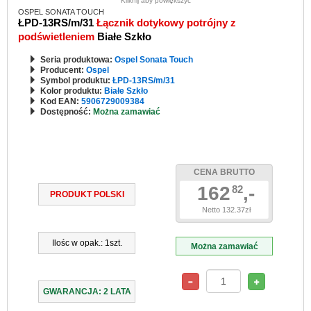
Kliknij aby powiększyć
OSPEL SONATA TOUCH
ŁPD-13RS/m/31
Łącznik dotykowy potrójny z
podświetleniem
Białe Szkło
Seria produktowa:
Ospel Sonata Touch
Producent:
Ospel
Symbol produktu:
ŁPD-13RS/m/31
Kolor produktu:
Białe Szkło
Kod EAN:
5906729009384
Dostępność:
Można zamawiać
CENA BRUTTO
162
,-
82
PRODUKT POLSKI
Netto 132.37zł
Ilośc w opak.: 1szt.
Można zamawiać
GWARANCJA: 2 LATA