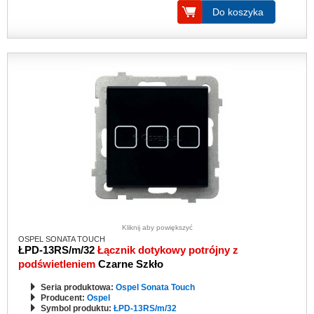
Do koszyka
Kliknij aby powiększyć
OSPEL SONATA TOUCH
ŁPD-13RS/m/32
Łącznik dotykowy potrójny z
podświetleniem
Czarne Szkło
Seria produktowa:
Ospel Sonata Touch
Producent:
Ospel
Symbol produktu:
ŁPD-13RS/m/32