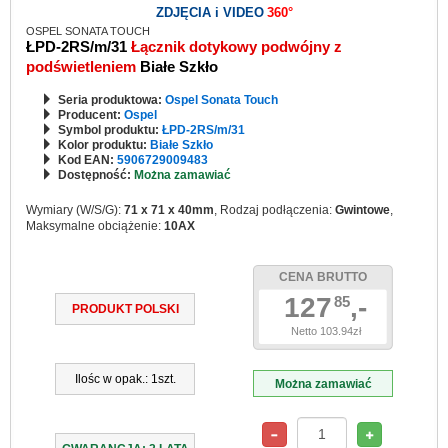
ZDJĘCIA i VIDEO
360°
OSPEL SONATA TOUCH
ŁPD-2RS/m/31
Łącznik dotykowy podwójny z
podświetleniem
Białe Szkło
Seria produktowa:
Ospel Sonata Touch
Producent:
Ospel
Symbol produktu:
ŁPD-2RS/m/31
Kolor produktu:
Białe Szkło
Kod EAN:
5906729009483
Dostępność:
Można zamawiać
Wymiary (W/S/G):
71 x 71 x 40mm
, Rodzaj podłączenia:
Gwintowe
,
Maksymalne obciążenie:
10AX
CENA BRUTTO
127
,-
85
PRODUKT POLSKI
Netto 103.94zł
Ilośc w opak.: 1szt.
Można zamawiać