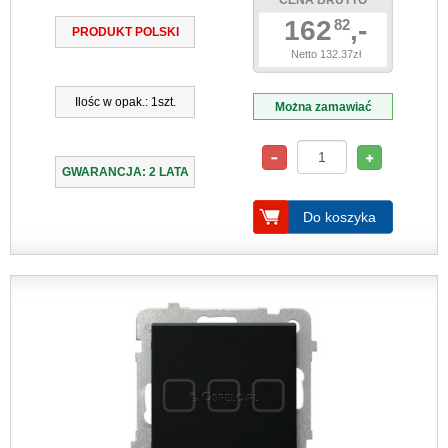
CENA BRUTTO
162
,-
82
PRODUKT POLSKI
Netto 132.37zł
Ilośc w opak.: 1szt.
Można zamawiać
GWARANCJA: 2 LATA
Do koszyka