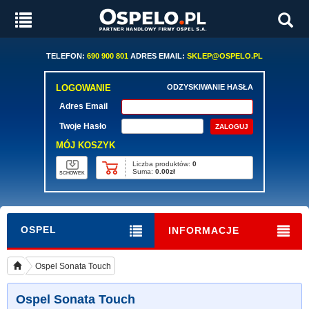
TELEFON:
690 900 801
ADRES EMAIL:
SKLEP@OSPELO.PL
LOGOWANIE
ODZYSKIWANIE HASŁA
Adres Email
Twoje Hasło
MÓJ KOSZYK
Liczba produktów:
0
Suma:
0.00zł
SCHOWEK
OSPEL
INFORMACJE
Ospel Sonata Touch
Ospel Sonata Touch