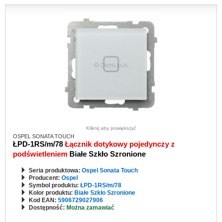
Kliknij aby powiększyć
OSPEL SONATA TOUCH
ŁPD-1RS/m/78
Łącznik dotykowy pojedynczy z
podświetleniem
Białe Szkło Szronione
Seria produktowa:
Ospel Sonata Touch
Producent:
Ospel
Symbol produktu:
ŁPD-1RS/m/78
Kolor produktu:
Białe Szkło Szronione
Kod EAN:
5906729027906
Dostępność:
Można zamawiać