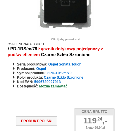
Kliknij aby powiększyć
OSPEL SONATA TOUCH
ŁPD-1RS/m/79
Łącznik dotykowy pojedynczy z
podświetleniem
Czarne Szkło Szronione
Seria produktowa:
Ospel Sonata Touch
Producent:
Ospel
Symbol produktu:
ŁPD-1RS/m/79
Kolor produktu:
Czarne Szkło Szronione
Kod EAN:
5906729027913
Dostępność:
Można zamawiać
CENA BRUTTO
119
,-
24
PRODUKT POLSKI
Netto 96.94zł