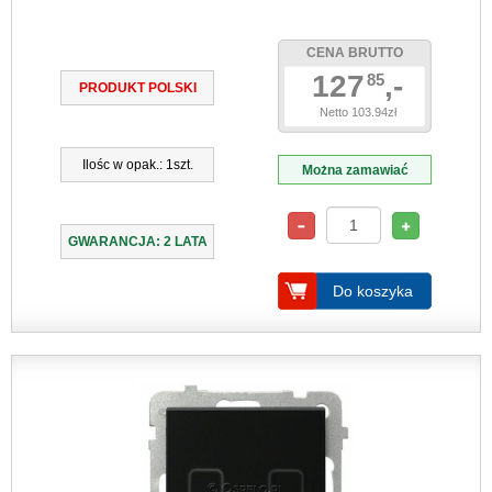
CENA BRUTTO
127
,-
85
PRODUKT POLSKI
Netto 103.94zł
Ilośc w opak.: 1szt.
Można zamawiać
GWARANCJA: 2 LATA
Do koszyka