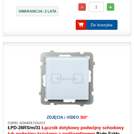
GWARANCJA: 2 LATA
Do koszyka
ZDJĘCIA i VIDEO
360°
OSPEL SONATA TOUCH
ŁPD-26RS/m/31
Łącznik dotykowy podwójny schodowy
lub podwójny krzyżowy z podświetleniem
Białe Szkło