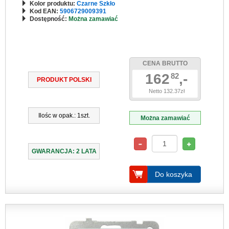
Kolor produktu:
Czarne Szkło
Kod EAN:
5906729009391
Dostępność:
Można zamawiać
CENA BRUTTO
162
,-
82
PRODUKT POLSKI
Netto 132.37zł
Ilośc w opak.: 1szt.
Można zamawiać
GWARANCJA: 2 LATA
Do koszyka