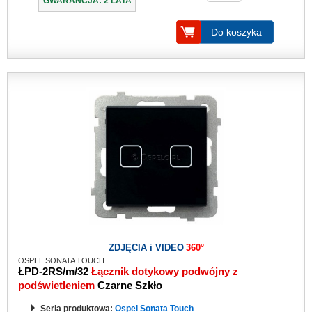
GWARANCJA: 2 LATA
Do koszyka
ZDJĘCIA i VIDEO
360°
OSPEL SONATA TOUCH
ŁPD-2RS/m/32
Łącznik dotykowy podwójny z
podświetleniem
Czarne Szkło
Seria produktowa:
Ospel Sonata Touch