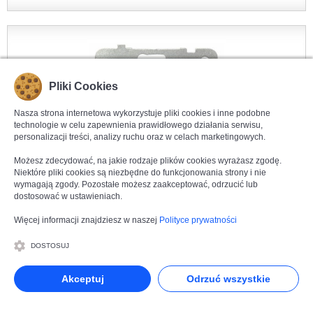
Pliki Cookies
Nasza strona internetowa wykorzystuje pliki cookies i inne podobne
technologie w celu zapewnienia prawidłowego działania serwisu,
personalizacji treści, analizy ruchu oraz w celach marketingowych.
Możesz zdecydować, na jakie rodzaje plików cookies wyrażasz zgodę.
Niektóre pliki cookies są niezbędne do funkcjonowania strony i nie
wymagają zgody. Pozostałe możesz zaakceptować, odrzucić lub
dostosować w ustawieniach.
ZDJĘCIA i VIDEO
360°
OSPEL SONATA TOUCH
Więcej informacji znajdziesz w naszej
Polityce prywatności
ŁPD-26RS/m/32
Łącznik dotykowy podwójny schodowy
lub podwójny krzyżowy z podświetleniem
Czarne Szkło
DOSTOSUJ
Seria produktowa:
Ospel Sonata Touch
Producent:
Ospel
Akceptuj
Odrzuć wszystkie
Symbol produktu:
ŁPD-26RS/m/32
Kolor produktu:
Czarne Szkło
Kod EAN:
5906729009476