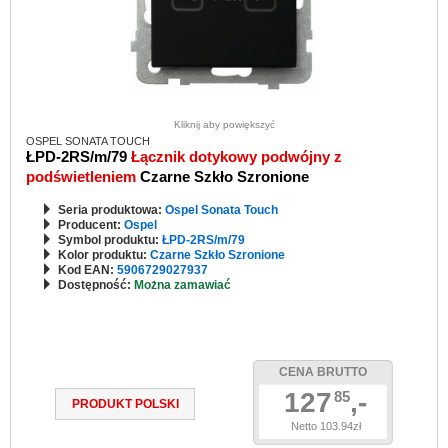
Kliknij aby powiększyć
OSPEL SONATA TOUCH
ŁPD-2RS/m/79
Łącznik dotykowy podwójny z
podświetleniem
Czarne Szkło Szronione
Seria produktowa:
Ospel Sonata Touch
Producent:
Ospel
Symbol produktu:
ŁPD-2RS/m/79
Kolor produktu:
Czarne Szkło Szronione
Kod EAN:
5906729027937
Dostępność:
Można zamawiać
CENA BRUTTO
127
,-
85
PRODUKT POLSKI
Netto 103.94zł