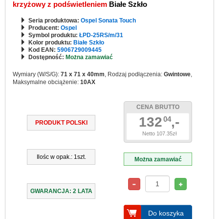
krzyżowy z podświetleniem
Białe Szkło
Seria produktowa:
Ospel Sonata Touch
Producent:
Ospel
Symbol produktu:
ŁPD-25RS/m/31
Kolor produktu:
Białe Szkło
Kod EAN:
5906729009445
Dostępność:
Można zamawiać
Wymiary (W/S/G):
71 x 71 x 40mm
, Rodzaj podłączenia:
Gwintowe
,
Maksymalne obciążenie:
10AX
CENA BRUTTO
132
,-
04
PRODUKT POLSKI
Netto 107.35zł
Ilośc w opak.: 1szt.
Można zamawiać
GWARANCJA: 2 LATA
Do koszyka