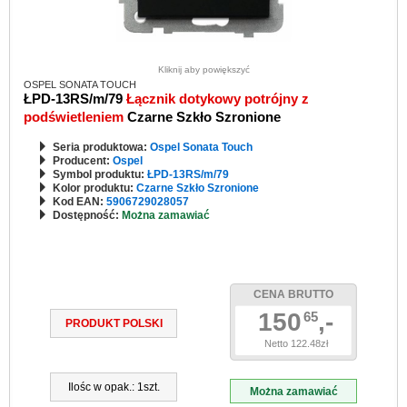
Kliknij aby powiększyć
OSPEL SONATA TOUCH
ŁPD-13RS/m/79
Łącznik dotykowy potrójny z
podświetleniem
Czarne Szkło Szronione
Seria produktowa:
Ospel Sonata Touch
Producent:
Ospel
Symbol produktu:
ŁPD-13RS/m/79
Kolor produktu:
Czarne Szkło Szronione
Kod EAN:
5906729028057
Dostępność:
Można zamawiać
CENA BRUTTO
150
,-
65
PRODUKT POLSKI
Netto 122.48zł
Ilośc w opak.: 1szt.
Można zamawiać