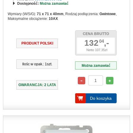
Dostępność:
Można zamawiać
Wymiary (W/S/G):
71 x 71 x 40mm
, Rodzaj podłączenia:
Gwintowe
,
Maksymalne obciążenie:
10AX
CENA BRUTTO
132
,-
04
PRODUKT POLSKI
Netto 107.35zł
Ilośc w opak.: 1szt.
Można zamawiać
GWARANCJA: 2 LATA
Do koszyka