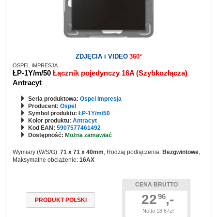
ZDJĘCIA i VIDEO
360°
OSPEL IMPRESJA
ŁP-1Y/m/50
Łącznik pojedynczy 16A (Szybkozłącza)
Antracyt
Seria produktowa:
Ospel Impresja
Producent:
Ospel
Symbol produktu:
ŁP-1Y/m/50
Kolor produktu:
Antracyt
Kod EAN:
5907577461492
Dostępność:
Można zamawiać
Wymiary (W/S/G):
71 x 71 x 40mm
, Rodzaj podłączenia:
Bezgwintowe
,
Maksymalne obciążenie:
16AX
CENA BRUTTO
22
,-
96
PRODUKT POLSKI
Netto 18.67zł