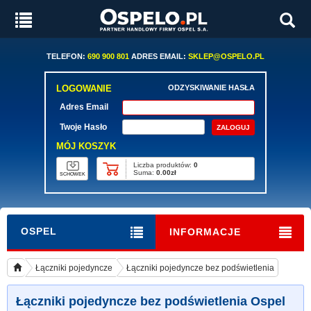
TELEFON:
690 900 801
ADRES EMAIL:
SKLEP@OSPELO.PL
LOGOWANIE
ODZYSKIWANIE HASŁA
Adres Email
Twoje Hasło
MÓJ KOSZYK
Liczba produktów:
0
Suma:
0.00zł
SCHOWEK
OSPEL
INFORMACJE
Łączniki pojedyncze
Łączniki pojedyncze bez podświetlenia
Łączniki pojedyncze bez podświetlenia Ospel