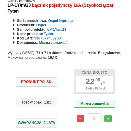
OSPEL IMPRESJA
ŁP-1Y/m/23
Łącznik pojedynczy 16A (Szybkozłącza)
Tytan
Seria produktowa:
Ospel Impresja
Producent:
Ospel
Symbol produktu:
ŁP-1Y/m/23
Kolor produktu:
Tytan
Kod EAN:
5907577438753
Dostępność:
Można zamawiać
Wymiary (W/S/G):
71 x 71 x 40mm
, Rodzaj podłączenia:
Bezgwintowe
,
Maksymalne obciążenie:
16AX
CENA BRUTTO
22
,-
96
PRODUKT POLSKI
Netto 18.67zł
Ilośc w opak.: 1szt.
Można zamawiać
GWARANCJA: 2 LATA