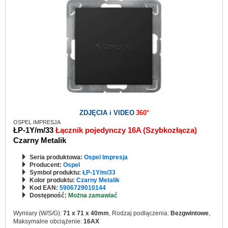
ZDJĘCIA i VIDEO
360°
OSPEL IMPRESJA
ŁP-1Y/m/33
Łącznik pojedynczy 16A (Szybkozłącza)
Czarny Metalik
Seria produktowa:
Ospel Impresja
Producent:
Ospel
Symbol produktu:
ŁP-1Y/m/33
Kolor produktu:
Czarny Metalik
Kod EAN:
5906729010144
Dostępność:
Można zamawiać
Wymiary (W/S/G):
71 x 71 x 40mm
, Rodzaj podłączenia:
Bezgwintowe
,
Maksymalne obciążenie:
16AX