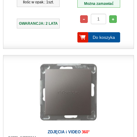
Ilośc w opak.: 1szt.
Można zamawiać
GWARANCJA: 2 LATA
Do koszyka
ZDJĘCIA i VIDEO
360°