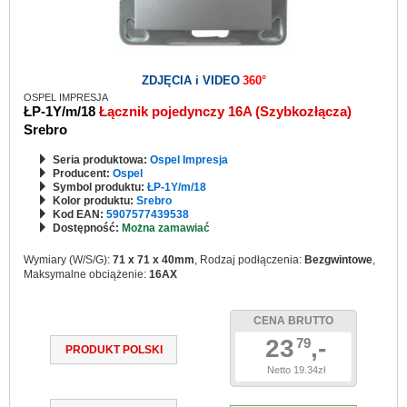
ZDJĘCIA i VIDEO
360°
OSPEL IMPRESJA
ŁP-1Y/m/18
Łącznik pojedynczy 16A (Szybkozłącza)
Srebro
Seria produktowa:
Ospel Impresja
Producent:
Ospel
Symbol produktu:
ŁP-1Y/m/18
Kolor produktu:
Srebro
Kod EAN:
5907577439538
Dostępność:
Można zamawiać
Wymiary (W/S/G):
71 x 71 x 40mm
, Rodzaj podłączenia:
Bezgwintowe
,
Maksymalne obciążenie:
16AX
CENA BRUTTO
23
,-
79
PRODUKT POLSKI
Netto 19.34zł