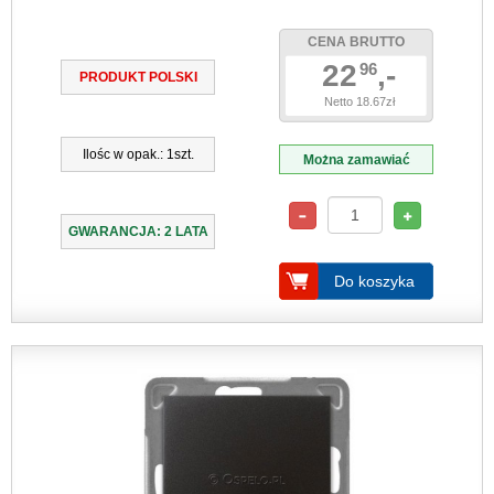
CENA BRUTTO
22
,-
96
PRODUKT POLSKI
Netto 18.67zł
Ilośc w opak.: 1szt.
Można zamawiać
GWARANCJA: 2 LATA
Do koszyka