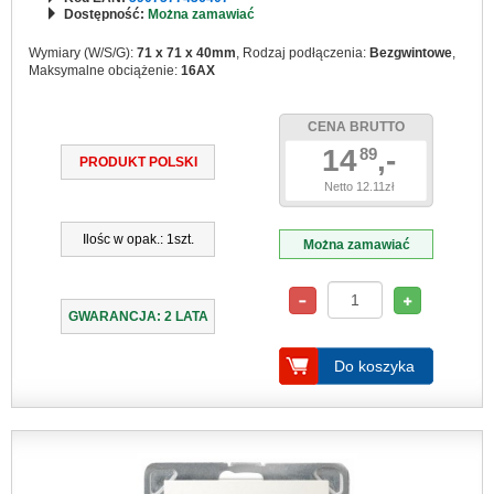
Dostępność:
Można zamawiać
Wymiary (W/S/G):
71 x 71 x 40mm
, Rodzaj podłączenia:
Bezgwintowe
,
Maksymalne obciążenie:
16AX
CENA BRUTTO
14
,-
89
PRODUKT POLSKI
Netto 12.11zł
Ilośc w opak.: 1szt.
Można zamawiać
GWARANCJA: 2 LATA
Do koszyka