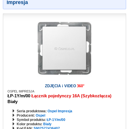
Impresja
ZDJĘCIA i VIDEO
360°
OSPEL IMPRESJA
ŁP-1Y/m/00
Łącznik pojedynczy 16A (Szybkozłącza)
Biały
Seria produktowa:
Ospel Impresja
Producent:
Ospel
Symbol produktu:
ŁP-1Y/m/00
Kolor produktu:
Biały
Kod EAN:
5907577436407