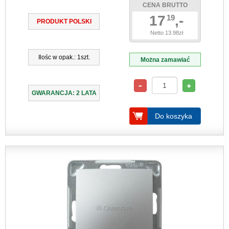
CENA BRUTTO
17
,-
19
PRODUKT POLSKI
Netto 13.98zł
Ilośc w opak.: 1szt.
Można zamawiać
GWARANCJA: 2 LATA
Do koszyka