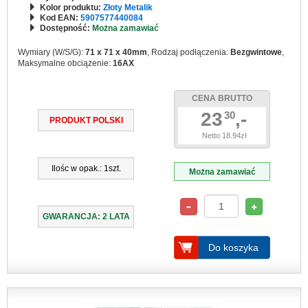
Kolor produktu:
Złoty Metalik
Kod EAN:
5907577440084
Dostępność:
Można zamawiać
Wymiary (W/S/G):
71 x 71 x 40mm
, Rodzaj podłączenia:
Bezgwintowe
,
Maksymalne obciążenie:
16AX
CENA BRUTTO
23
,-
30
PRODUKT POLSKI
Netto 18.94zł
Ilośc w opak.: 1szt.
Można zamawiać
GWARANCJA: 2 LATA
Do koszyka