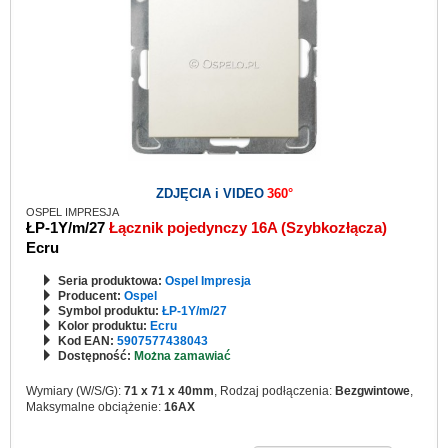
ZDJĘCIA i VIDEO
360°
OSPEL IMPRESJA
ŁP-1Y/m/27
Łącznik pojedynczy 16A (Szybkozłącza)
Ecru
Seria produktowa:
Ospel Impresja
Producent:
Ospel
Symbol produktu:
ŁP-1Y/m/27
Kolor produktu:
Ecru
Kod EAN:
5907577438043
Dostępność:
Można zamawiać
Wymiary (W/S/G):
71 x 71 x 40mm
, Rodzaj podłączenia:
Bezgwintowe
,
Maksymalne obciążenie:
16AX