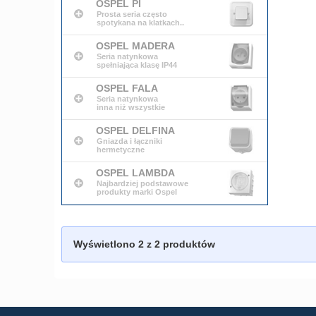
OSPEL PI
Prosta seria często
spotykana na klatkach..
OSPEL MADERA
Seria natynkowa
spełniająca klasę IP44
OSPEL FALA
Seria natynkowa
inna niż wszystkie
OSPEL DELFINA
Gniazda i łączniki
hermetyczne
OSPEL LAMBDA
Najbardziej podstawowe
produkty marki Ospel
Wyświetlono
2
z 2 produktów