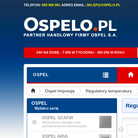
TELEFON:
690 900 801
ADRES EMAIL:
SKLEP@OSPELO.PL
24H NA DOBĘ - 7 DNI W TYGODNIU - 365 DNI W ROKU
OSPEL
Ospel Impresja
Regulatory temperatury
OSPEL
Regu
Wybierz serię
OSPEL SZAFIR
Wyszukany design oraz
ponadczasowa kolorystyka
Czarny Metalik
Antracyt
OSPEL ARIA