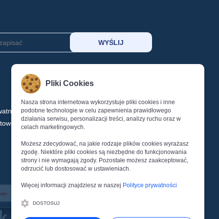
MOJE KONTO
Pliki Cookies
KOSZYK
SCHOWEK
Nasza strona internetowa wykorzystuje pliki cookies i inne
watności
podobne technologie w celu zapewnienia prawidłowego
LOGOWANIE
działania serwisu, personalizacji treści, analizy ruchu oraz w
ktowe
REJESTRACJA
celach marketingowych.
Reset Hasła
Możesz zdecydować, na jakie rodzaje plików cookies wyrażasz
zgodę. Niektóre pliki cookies są niezbędne do funkcjonowania
strony i nie wymagają zgody. Pozostałe możesz zaakceptować,
odrzucić lub dostosować w ustawieniach.
Więcej informacji znajdziesz w naszej
Polityce prywatności
DOSTOSUJ