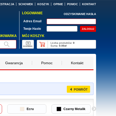
ESTRACJA
SCHOWEK
KOSZYK
OPINIE
POMOC
KONTAKT
LOGOWANIE
ODZYSKIWANIE HASŁA
Adres Email
Twoje Hasło
MÓJ KOSZYK
UKIWARKA
Liczba produktów:
0
Suma:
0.00zł
SCHOWEK
Gwarancja
Pomoc
Kontakt
POWRÓT
Ecru
Czarny Metalik
An