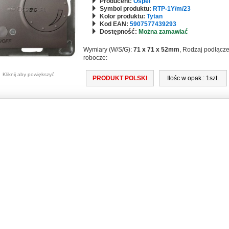
Producent:
Ospel
Symbol produktu:
RTP-1Y/m/23
Kolor produktu:
Tytan
Kod EAN:
5907577439293
Dostępność:
Można zamawiać
Wymiary (W/S/G):
71 x 71 x 52mm
, Rodzaj podłącz
robocze:
Kliknij aby powiększyć
PRODUKT POLSKI
Ilośc w opak.: 1szt.