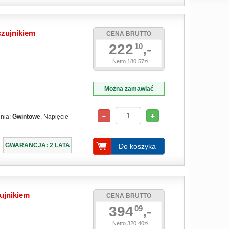
czujnikiem
CENA BRUTTO
222
,-
10
Netto 180.57zł
Można zamawiać
enia:
Gwintowe
, Napięcie
GWARANCJA: 2 LATA
Do koszyka
ujnikiem
CENA BRUTTO
394
,-
09
Netto 320.40zł