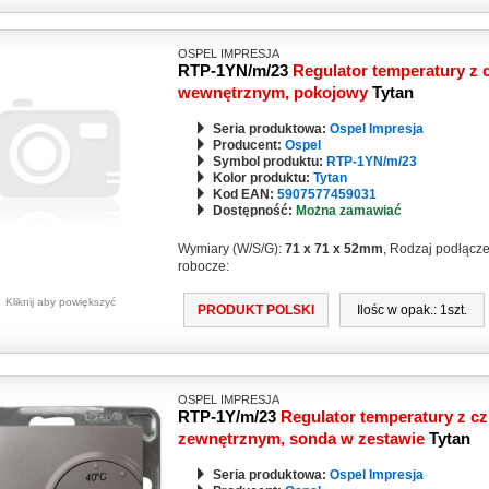
OSPEL IMPRESJA
RTP-1YN/m/23
Regulator temperatury z 
wewnętrznym, pokojowy
Tytan
Seria produktowa:
Ospel Impresja
Producent:
Ospel
Symbol produktu:
RTP-1YN/m/23
Kolor produktu:
Tytan
Kod EAN:
5907577459031
Dostępność:
Można zamawiać
Wymiary (W/S/G):
71 x 71 x 52mm
, Rodzaj podłącz
robocze:
Kliknij aby powiększyć
PRODUKT POLSKI
Ilośc w opak.: 1szt.
OSPEL IMPRESJA
RTP-1Y/m/23
Regulator temperatury z cz
zewnętrznym, sonda w zestawie
Tytan
Seria produktowa:
Ospel Impresja