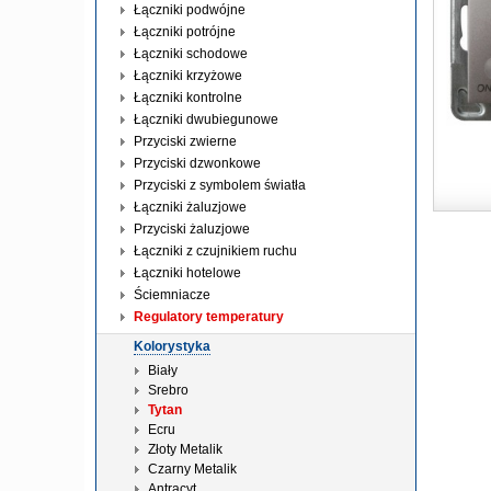
Łączniki podwójne
Łączniki potrójne
Łączniki schodowe
Łączniki krzyżowe
Łączniki kontrolne
Łączniki dwubiegunowe
Przyciski zwierne
Przyciski dzwonkowe
Przyciski z symbolem światła
Łączniki żaluzjowe
Przyciski żaluzjowe
Łączniki z czujnikiem ruchu
Łączniki hotelowe
Ściemniacze
Regulatory temperatury
Kolorystyka
Biały
Srebro
Tytan
Ecru
Złoty Metalik
Czarny Metalik
Antracyt