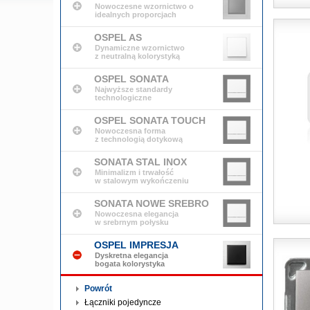
Nowoczesne wzornictwo o
idealnych proporcjach
OSPEL AS
Dynamiczne wzornictwo
z neutralną kolorystyką
OSPEL SONATA
Najwyższe standardy
technologiczne
OSPEL SONATA TOUCH
Nowoczesna forma
z technologią dotykową
SONATA STAL INOX
Minimalizm i trwałość
w stalowym wykończeniu
SONATA NOWE SREBRO
Nowoczesna elegancja
w srebrnym połysku
OSPEL IMPRESJA
Dyskretna elegancja
bogata kolorystyka
Powrót
Łączniki pojedyncze