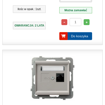
Ilośc w opak.: 1szt.
Można zamawiać
GWARANCJA: 2 LATA
Do koszyka