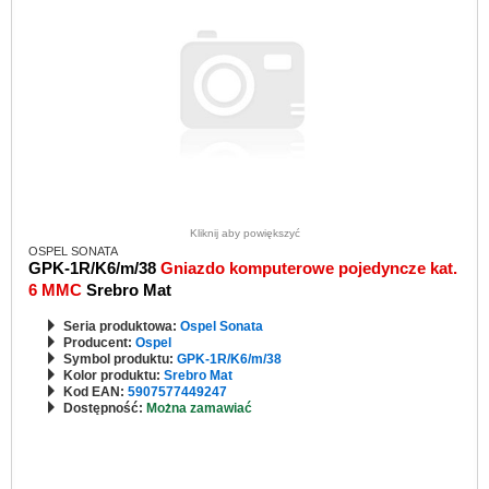
Kliknij aby powiększyć
OSPEL SONATA
GPK-1R/K6/m/38
Gniazdo komputerowe pojedyncze kat.
6 MMC
Srebro Mat
Seria produktowa:
Ospel Sonata
Producent:
Ospel
Symbol produktu:
GPK-1R/K6/m/38
Kolor produktu:
Srebro Mat
Kod EAN:
5907577449247
Dostępność:
Można zamawiać