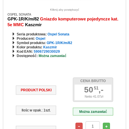
Kliknij aby powiększyć
OSPEL SONATA
GPK-1R/K/m/82
Gniazdo komputerowe pojedyncze kat.
5e MMC
Kaszmir
Seria produktowa:
Ospel Sonata
Producent:
Ospel
Symbol produktu:
GPK-1R/K/m/82
Kolor produktu:
Kaszmir
Kod EAN:
5906729030029
Dostępność:
Można zamawiać
CENA BRUTTO
50
,-
51
PRODUKT POLSKI
Netto 41.07zł
Ilośc w opak.: 1szt.
Można zamawiać