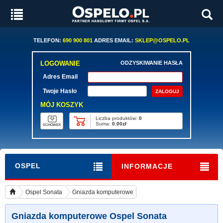
TELEFON:
690 900 801
ADRES EMAIL:
SKLEP@OSPELO.PL
LOGOWANIE
ODZYSKIWANIE HASŁA
Adres Email
Twoje Hasło
MÓJ KOSZYK
Liczba produktów:
0
Suma:
0.00zł
SCHOWEK
OSPEL
INFORMACJE
Ospel Sonata
Gniazda komputerowe
Gniazda komputerowe Ospel Sonata