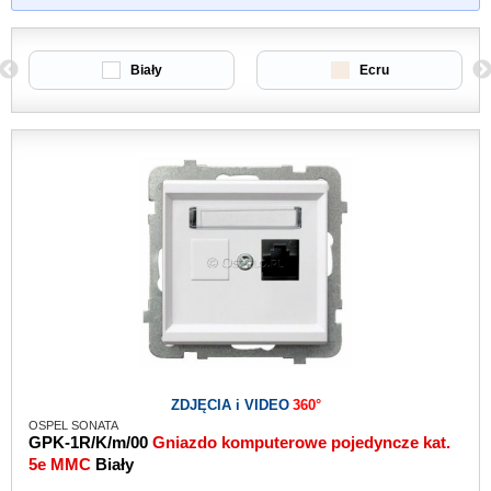
Biały
Ecru
ZDJĘCIA i VIDEO
360°
OSPEL SONATA
GPK-1R/K/m/00
Gniazdo komputerowe pojedyncze kat.
5e MMC
Biały