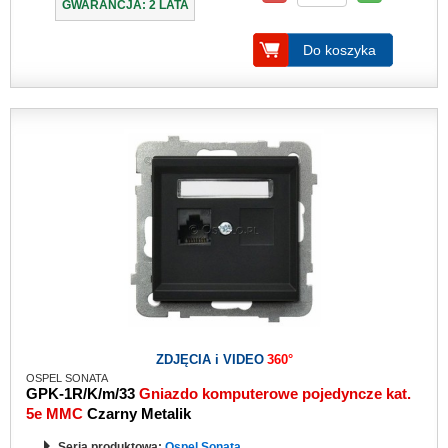
GWARANCJA: 2 LATA
Do koszyka
ZDJĘCIA i VIDEO
360°
OSPEL SONATA
GPK-1R/K/m/33
Gniazdo komputerowe pojedyncze kat.
5e MMC
Czarny Metalik
Seria produktowa:
Ospel Sonata