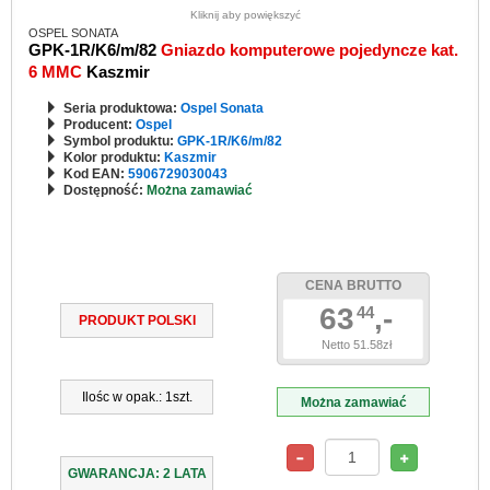
Kliknij aby powiększyć
OSPEL SONATA
GPK-1R/K6/m/82
Gniazdo komputerowe pojedyncze kat.
6 MMC
Kaszmir
Seria produktowa:
Ospel Sonata
Producent:
Ospel
Symbol produktu:
GPK-1R/K6/m/82
Kolor produktu:
Kaszmir
Kod EAN:
5906729030043
Dostępność:
Można zamawiać
CENA BRUTTO
63
,-
44
PRODUKT POLSKI
Netto 51.58zł
Ilośc w opak.: 1szt.
Można zamawiać
GWARANCJA: 2 LATA