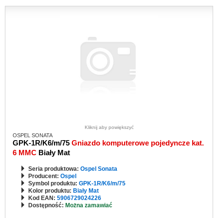
Kliknij aby powiększyć
OSPEL SONATA
GPK-1R/K6/m/75
Gniazdo komputerowe pojedyncze kat.
6 MMC
Biały Mat
Seria produktowa:
Ospel Sonata
Producent:
Ospel
Symbol produktu:
GPK-1R/K6/m/75
Kolor produktu:
Biały Mat
Kod EAN:
5906729024226
Dostępność:
Można zamawiać