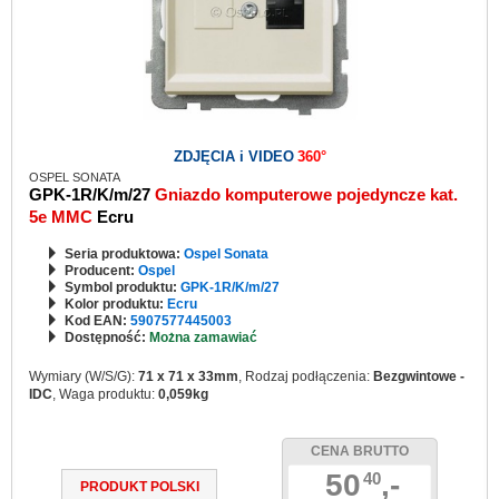
ZDJĘCIA i VIDEO
360°
OSPEL SONATA
GPK-1R/K/m/27
Gniazdo komputerowe pojedyncze kat.
5e MMC
Ecru
Seria produktowa:
Ospel Sonata
Producent:
Ospel
Symbol produktu:
GPK-1R/K/m/27
Kolor produktu:
Ecru
Kod EAN:
5907577445003
Dostępność:
Można zamawiać
Wymiary (W/S/G):
71 x 71 x 33mm
, Rodzaj podłączenia:
Bezgwintowe -
IDC
, Waga produktu:
0,059kg
CENA BRUTTO
50
,-
40
PRODUKT POLSKI