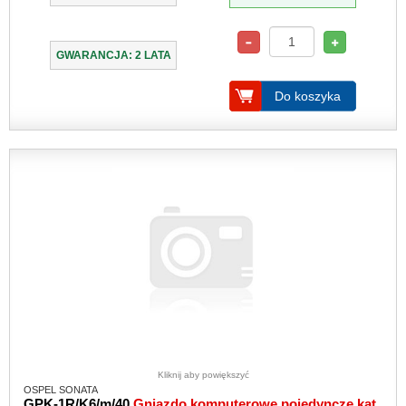
GWARANCJA: 2 LATA
Do koszyka
Kliknij aby powiększyć
OSPEL SONATA
GPK-1R/K6/m/40
Gniazdo komputerowe pojedyncze kat.