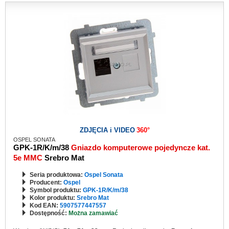
ZDJĘCIA i VIDEO
360°
OSPEL SONATA
GPK-1R/K/m/38
Gniazdo komputerowe pojedyncze kat.
5e MMC
Srebro Mat
Seria produktowa:
Ospel Sonata
Producent:
Ospel
Symbol produktu:
GPK-1R/K/m/38
Kolor produktu:
Srebro Mat
Kod EAN:
5907577447557
Dostępność:
Można zamawiać