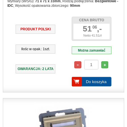
Wymiary (W/S/G):
71 x 71 x 33mm
, Rodzaj podłączenia:
Bezgwintowe -
IDC
, Wysokość opakowania zbiorczego:
90mm
CENA BRUTTO
51
,-
06
PRODUKT POLSKI
Netto 41.51zł
Ilośc w opak.: 1szt.
Można zamawiać
GWARANCJA: 2 LATA
Do koszyka