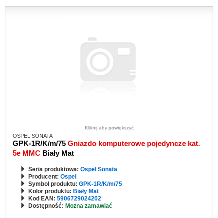
Kliknij aby powiększyć
OSPEL SONATA
GPK-1R/K/m/75
Gniazdo komputerowe pojedyncze kat.
5e MMC
Biały Mat
Seria produktowa:
Ospel Sonata
Producent:
Ospel
Symbol produktu:
GPK-1R/K/m/75
Kolor produktu:
Biały Mat
Kod EAN:
5906729024202
Dostępność:
Można zamawiać