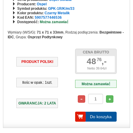
Producent:
Ospel
Symbol produktu:
GPK-1R/K/m/33
Kolor produktu:
Czarny Metalik
Kod EAN:
5907577446536
Dostępność:
Można zamawiać
Wymiary (W/S/G):
71 x 71 x 33mm
, Rodzaj podłączenia:
Bezgwintowe -
IDC
, Grupa:
Osprzęt Podtynkowy
CENA BRUTTO
48
,-
76
PRODUKT POLSKI
Netto 39.64zł
Ilośc w opak.: 1szt.
Można zamawiać
GWARANCJA: 2 LATA
Do koszyka