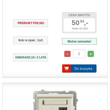
CENA BRUTTO
50
,-
54
PRODUKT POLSKI
Netto 41.09zł
Ilośc w opak.: 1szt.
Można zamawiać
GWARANCJA: 2 LATA
Do koszyka