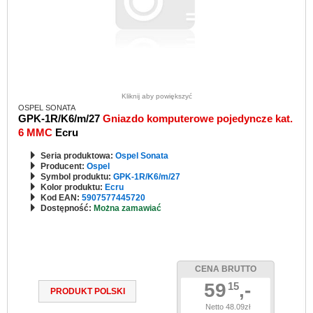
Kliknij aby powiększyć
OSPEL SONATA
GPK-1R/K6/m/27
Gniazdo komputerowe pojedyncze kat.
6 MMC
Ecru
Seria produktowa:
Ospel Sonata
Producent:
Ospel
Symbol produktu:
GPK-1R/K6/m/27
Kolor produktu:
Ecru
Kod EAN:
5907577445720
Dostępność:
Można zamawiać
CENA BRUTTO
59
,-
15
PRODUKT POLSKI
Netto 48.09zł