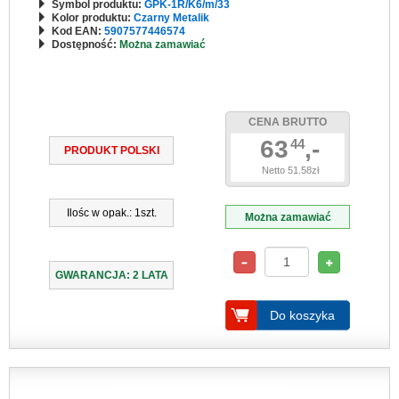
Symbol produktu:
GPK-1R/K6/m/33
Kolor produktu:
Czarny Metalik
Kod EAN:
5907577446574
Dostępność:
Można zamawiać
CENA BRUTTO
63
,-
44
PRODUKT POLSKI
Netto 51.58zł
Ilośc w opak.: 1szt.
Można zamawiać
GWARANCJA: 2 LATA
Do koszyka