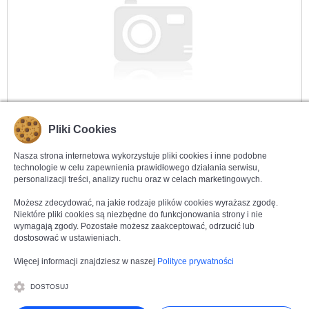
Pliki Cookies
Kliknij aby powiększyć
OSPEL SONATA
GPK-2R/K/m/75
Gniazdo komputerowe podwójne kat. 5e
Nasza strona internetowa wykorzystuje pliki cookies i inne podobne
MMC
Biały Mat
technologie w celu zapewnienia prawidłowego działania serwisu,
personalizacji treści, analizy ruchu oraz w celach marketingowych.
Seria produktowa:
Ospel Sonata
Producent:
Ospel
Możesz zdecydować, na jakie rodzaje plików cookies wyrażasz zgodę.
Symbol produktu:
GPK-2R/K/m/75
Niektóre pliki cookies są niezbędne do funkcjonowania strony i nie
Kolor produktu:
Biały Mat
wymagają zgody. Pozostałe możesz zaakceptować, odrzucić lub
Kod EAN:
5906729024219
dostosować w ustawieniach.
Dostępność:
Można zamawiać
Więcej informacji znajdziesz w naszej
Polityce prywatności
DOSTOSUJ
CENA BRUTTO