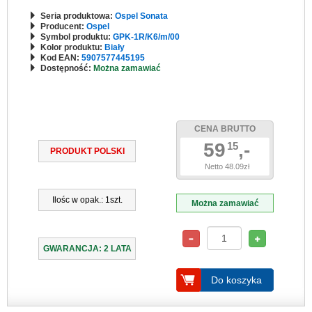
Seria produktowa:
Ospel Sonata
Producent:
Ospel
Symbol produktu:
GPK-1R/K6/m/00
Kolor produktu:
Biały
Kod EAN:
5907577445195
Dostępność:
Można zamawiać
CENA BRUTTO
59
,-
15
PRODUKT POLSKI
Netto 48.09zł
Ilośc w opak.: 1szt.
Można zamawiać
GWARANCJA: 2 LATA
Do koszyka