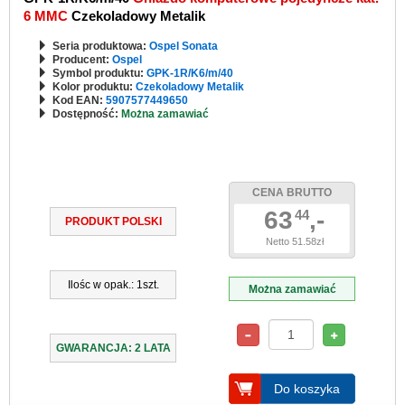
6 MMC
Czekoladowy Metalik
Seria produktowa:
Ospel Sonata
Producent:
Ospel
Symbol produktu:
GPK-1R/K6/m/40
Kolor produktu:
Czekoladowy Metalik
Kod EAN:
5907577449650
Dostępność:
Można zamawiać
CENA BRUTTO
63
,-
44
PRODUKT POLSKI
Netto 51.58zł
Ilośc w opak.: 1szt.
Można zamawiać
GWARANCJA: 2 LATA
Do koszyka