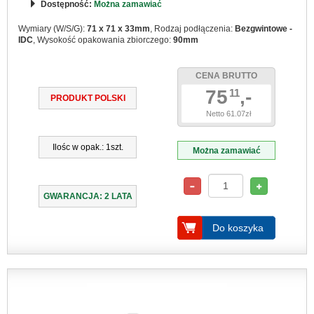
Dostępność:
Można zamawiać
Wymiary (W/S/G):
71 x 71 x 33mm
, Rodzaj podłączenia:
Bezgwintowe -
IDC
, Wysokość opakowania zbiorczego:
90mm
CENA BRUTTO
75
,-
11
PRODUKT POLSKI
Netto 61.07zł
Ilośc w opak.: 1szt.
Można zamawiać
GWARANCJA: 2 LATA
Do koszyka