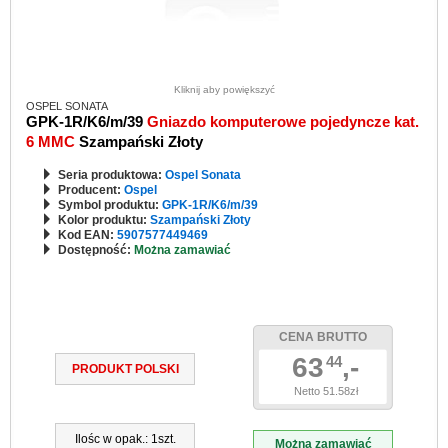
Kliknij aby powiększyć
OSPEL SONATA
GPK-1R/K6/m/39
Gniazdo komputerowe pojedyncze kat.
6 MMC
Szampański Złoty
Seria produktowa:
Ospel Sonata
Producent:
Ospel
Symbol produktu:
GPK-1R/K6/m/39
Kolor produktu:
Szampański Złoty
Kod EAN:
5907577449469
Dostępność:
Można zamawiać
CENA BRUTTO
63
,-
44
PRODUKT POLSKI
Netto 51.58zł
Ilośc w opak.: 1szt.
Można zamawiać