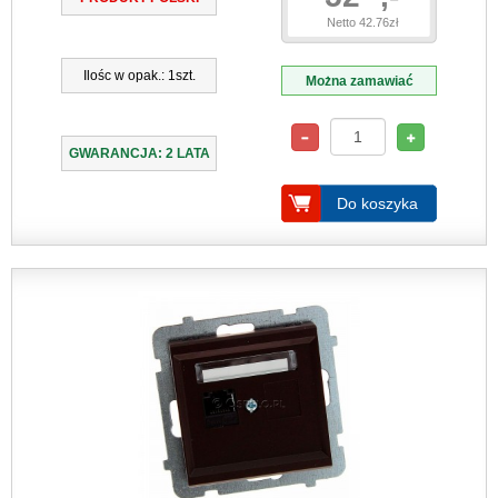
Netto 42.76zł
Ilośc w opak.: 1szt.
Można zamawiać
GWARANCJA: 2 LATA
Do koszyka