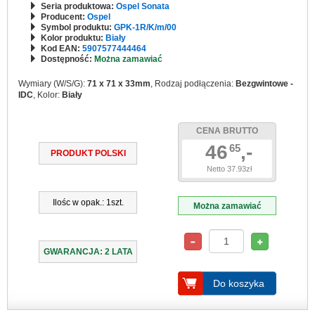
Seria produktowa:
Ospel Sonata
Producent:
Ospel
Symbol produktu:
GPK-1R/K/m/00
Kolor produktu:
Biały
Kod EAN:
5907577444464
Dostępność:
Można zamawiać
Wymiary (W/S/G):
71 x 71 x 33mm
, Rodzaj podłączenia:
Bezgwintowe -
IDC
, Kolor:
Biały
CENA BRUTTO
46
,-
65
PRODUKT POLSKI
Netto 37.93zł
Ilośc w opak.: 1szt.
Można zamawiać
GWARANCJA: 2 LATA
Do koszyka