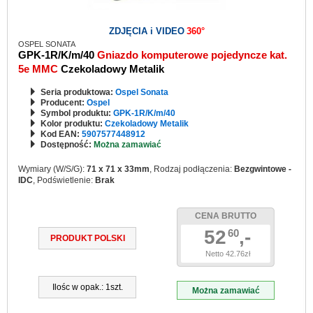
ZDJĘCIA i VIDEO
360°
OSPEL SONATA
GPK-1R/K/m/40
Gniazdo komputerowe pojedyncze kat.
5e MMC
Czekoladowy Metalik
Seria produktowa:
Ospel Sonata
Producent:
Ospel
Symbol produktu:
GPK-1R/K/m/40
Kolor produktu:
Czekoladowy Metalik
Kod EAN:
5907577448912
Dostępność:
Można zamawiać
Wymiary (W/S/G):
71 x 71 x 33mm
, Rodzaj podłączenia:
Bezgwintowe -
IDC
, Podświetlenie:
Brak
CENA BRUTTO
52
,-
60
PRODUKT POLSKI
Netto 42.76zł
Ilośc w opak.: 1szt.
Można zamawiać