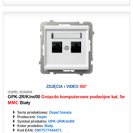
ZDJĘCIA i VIDEO
360°
OSPEL SONATA
GPK-2R/K/m/00
Gniazdo komputerowe podwójne kat. 5e
MMC
Biały
Seria produktowa:
Ospel Sonata
Producent:
Ospel
Symbol produktu:
GPK-2R/K/m/00
Kolor produktu:
Biały
Kod EAN:
5907577444471