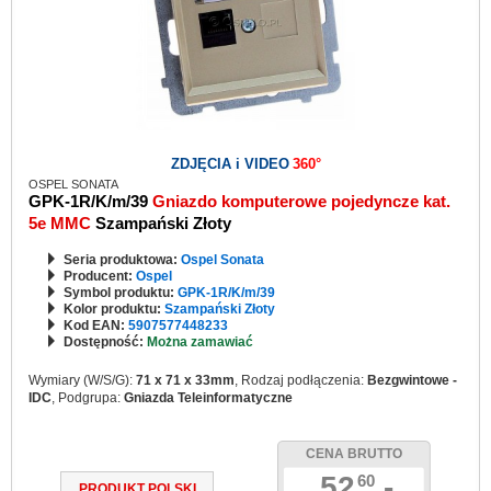
ZDJĘCIA i VIDEO
360°
OSPEL SONATA
GPK-1R/K/m/39
Gniazdo komputerowe pojedyncze kat.
5e MMC
Szampański Złoty
Seria produktowa:
Ospel Sonata
Producent:
Ospel
Symbol produktu:
GPK-1R/K/m/39
Kolor produktu:
Szampański Złoty
Kod EAN:
5907577448233
Dostępność:
Można zamawiać
Wymiary (W/S/G):
71 x 71 x 33mm
, Rodzaj podłączenia:
Bezgwintowe -
IDC
, Podgrupa:
Gniazda Teleinformatyczne
CENA BRUTTO
52
,-
60
PRODUKT POLSKI