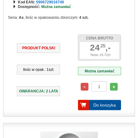
Kod EAN:
5906729016740
Dostępność:
Można zamawiać
Seria:
As
, Ilośc w opakowaniiu zbiorczym:
4 szt.
CENA BRUTTO
24
,-
25
PRODUKT POLSKI
Netto 19.72zł
Ilośc w opak.: 1szt.
Można zamawiać
GWARANCJA: 2 LATA
Do koszyka