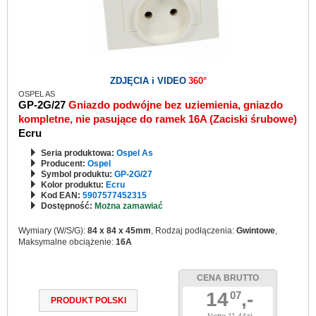
ZDJĘCIA i VIDEO
360°
OSPEL AS
GP-2G/27
Gniazdo podwójne bez uziemienia, gniazdo
kompletne, nie pasujące do ramek 16A (Zaciski śrubowe)
Ecru
Seria produktowa:
Ospel As
Producent:
Ospel
Symbol produktu:
GP-2G/27
Kolor produktu:
Ecru
Kod EAN:
5907577452315
Dostępność:
Można zamawiać
Wymiary (W/S/G):
84 x 84 x 45mm
, Rodzaj podłączenia:
Gwintowe
,
Maksymalne obciążenie:
16A
CENA BRUTTO
14
,-
07
PRODUKT POLSKI