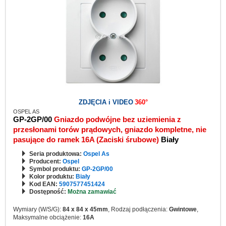
ZDJĘCIA i VIDEO
360°
OSPEL AS
GP-2GP/00
Gniazdo podwójne bez uziemienia z
przesłonami torów prądowych, gniazdo kompletne, nie
pasujące do ramek 16A (Zaciski śrubowe)
Biały
Seria produktowa:
Ospel As
Producent:
Ospel
Symbol produktu:
GP-2GP/00
Kolor produktu:
Biały
Kod EAN:
5907577451424
Dostępność:
Można zamawiać
Wymiary (W/S/G):
84 x 84 x 45mm
, Rodzaj podłączenia:
Gwintowe
,
Maksymalne obciążenie:
16A