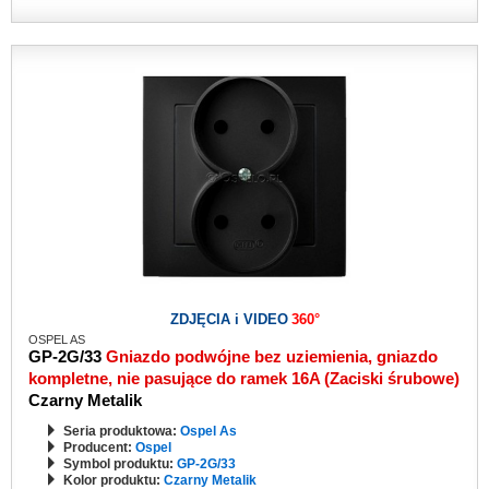
ZDJĘCIA i VIDEO
360°
OSPEL AS
GP-2G/33
Gniazdo podwójne bez uziemienia, gniazdo
kompletne, nie pasujące do ramek 16A (Zaciski śrubowe)
Czarny Metalik
Seria produktowa:
Ospel As
Producent:
Ospel
Symbol produktu:
GP-2G/33
Kolor produktu:
Czarny Metalik