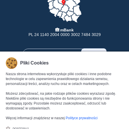
mBank
PL 24 1140 2004 0000 3002 7484 3029
Pliki Cookies
Nasza strona internetowa wykorzystuje pliki cookies i inne podobne
INFORMACJE
POMOC
technologie w celu zapewnienia prawidłowego działania serwisu,
personalizacji treści, analizy ruchu oraz w celach marketingowych.
Formy Płatności
Pomoc
Dostawa
Regulamin
Możesz zdecydować, na jakie rodzaje plików cookies wyrażasz zgodę.
Zwroty
Polityka Prywatności
Niektóre pliki cookies są niezbędne do funkcjonowania strony i nie
wymagają zgody. Pozostałe możesz zaakceptować, odrzucić lub
Gwarancja
Dane kontaktowe
dostosować w ustawieniach.
Reklamacje
Kontakt
Więcej informacji znajdziesz w naszej
Polityce prywatności
DOSTOSUJ