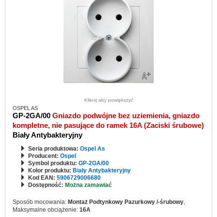
Kliknij aby powiększyć
OSPEL AS
GP-2GA/00
Gniazdo podwójne bez uziemienia, gniazdo
kompletne, nie pasujące do ramek 16A (Zaciski śrubowe)
Biały Antybakteryjny
Seria produktowa:
Ospel As
Producent:
Ospel
Symbol produktu:
GP-2GA/00
Kolor produktu:
Biały Antybakteryjny
Kod EAN:
5906729006680
Dostępność:
Można zamawiać
Sposób mocowania:
Montaż Podtynkowy Pazurkowy /-śrubowy
,
Maksymalne obciążenie:
16A