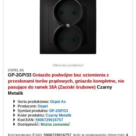
Kliknij aby powiększyć
OSPEL AS
GP-2GP/33
Gniazdo podwójne bez uziemienia z
przesłonami torów prądowych, gniazdo kompletne, nie
pasujące do ramek 16A (Zaciski śrubowe)
Czarny
Metalik
Seria produktowa:
Ospel As
Producent:
Ospel
Symbol produktu:
GP-2GP/33
Kolor produktu:
Czarny Metalik
Kod EAN:
5906729016757
Dostępność:
Można zamawiać
Kod kreskowy (EAN):
5906729016757
, Ilośc w opakowaniiu zbiorczym:
4