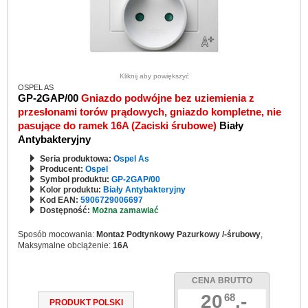
Kliknij aby powiększyć
OSPEL AS
GP-2GAP/00
Gniazdo podwójne bez uziemienia z
przesłonami torów prądowych, gniazdo kompletne, nie
pasujące do ramek 16A (Zaciski śrubowe)
Biały
Antybakteryjny
Seria produktowa:
Ospel As
Producent:
Ospel
Symbol produktu:
GP-2GAP/00
Kolor produktu:
Biały Antybakteryjny
Kod EAN:
5906729006697
Dostępność:
Można zamawiać
Sposób mocowania:
Montaż Podtynkowy Pazurkowy /-śrubowy
,
Maksymalne obciążenie:
16A
CENA BRUTTO
20
,-
68
PRODUKT POLSKI