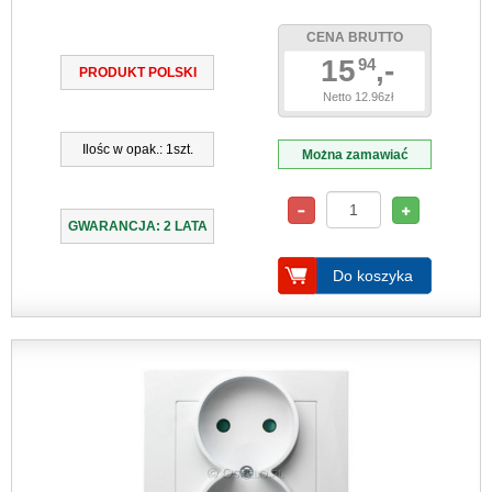
CENA BRUTTO
15
,-
94
PRODUKT POLSKI
Netto 12.96zł
Ilośc w opak.: 1szt.
Można zamawiać
GWARANCJA: 2 LATA
Do koszyka