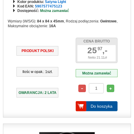
Kolor produktu:
Satyna Light
Kod EAN:
5907577475123
Dostępność:
Można zamawiać
Wymiary (W/S/G):
84 x 84 x 45mm
, Rodzaj podłączenia:
Gwintowe
,
Maksymalne obciążenie:
16A
CENA BRUTTO
25
,-
97
PRODUKT POLSKI
Netto 21.11zł
Ilośc w opak.: 1szt.
Można zamawiać
GWARANCJA: 2 LATA
Do koszyka