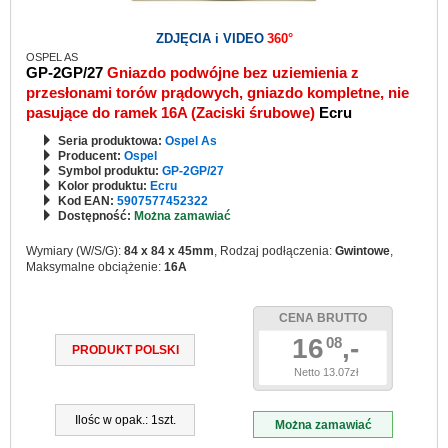
ZDJĘCIA i VIDEO
360°
OSPEL AS
GP-2GP/27
Gniazdo podwójne bez uziemienia z
przesłonami torów prądowych, gniazdo kompletne, nie
pasujące do ramek 16A (Zaciski śrubowe)
Ecru
Seria produktowa:
Ospel As
Producent:
Ospel
Symbol produktu:
GP-2GP/27
Kolor produktu:
Ecru
Kod EAN:
5907577452322
Dostępność:
Można zamawiać
Wymiary (W/S/G):
84 x 84 x 45mm
, Rodzaj podłączenia:
Gwintowe
,
Maksymalne obciążenie:
16A
CENA BRUTTO
16
,-
08
PRODUKT POLSKI
Netto 13.07zł
Ilośc w opak.: 1szt.
Można zamawiać