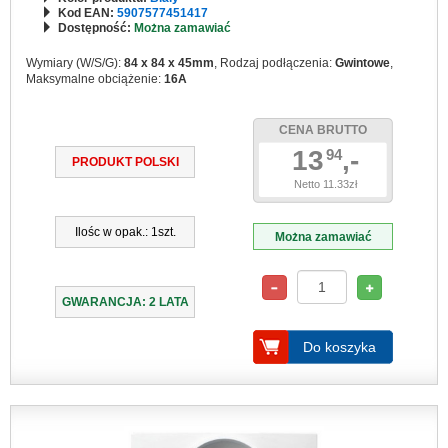
Kod EAN:
5907577451417
Dostępność:
Można zamawiać
Wymiary (W/S/G):
84 x 84 x 45mm
, Rodzaj podłączenia:
Gwintowe
,
Maksymalne obciążenie:
16A
CENA BRUTTO
13
,-
94
PRODUKT POLSKI
Netto 11.33zł
Ilośc w opak.: 1szt.
Można zamawiać
GWARANCJA: 2 LATA
Do koszyka