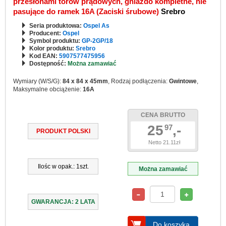
przesłonami torów prądowych, gniazdo kompletne, nie
pasujące do ramek 16A (Zaciski śrubowe)
Srebro
Seria produktowa:
Ospel As
Producent:
Ospel
Symbol produktu:
GP-2GP/18
Kolor produktu:
Srebro
Kod EAN:
5907577475956
Dostępność:
Można zamawiać
Wymiary (W/S/G):
84 x 84 x 45mm
, Rodzaj podłączenia:
Gwintowe
,
Maksymalne obciążenie:
16A
CENA BRUTTO
25
,-
97
PRODUKT POLSKI
Netto 21.11zł
Ilośc w opak.: 1szt.
Można zamawiać
GWARANCJA: 2 LATA
Do koszyka