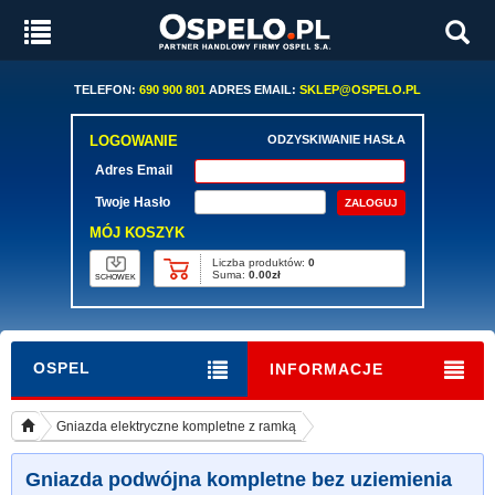
TELEFON:
690 900 801
ADRES EMAIL:
SKLEP@OSPELO.PL
LOGOWANIE
ODZYSKIWANIE HASŁA
Adres Email
Twoje Hasło
MÓJ KOSZYK
Liczba produktów:
0
Suma:
0.00zł
SCHOWEK
OSPEL
INFORMACJE
Gniazda elektryczne kompletne z ramką
Gniazda podwójna kompletne bez uziemienia
Gniazda podwójna kompletne bez uziemienia