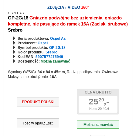
ZDJĘCIA i VIDEO
360°
OSPEL AS
GP-2G/18
Gniazdo podwójne bez uziemienia, gniazdo
kompletne, nie pasujące do ramek 16A (Zaciski śrubowe)
Srebro
Seria produktowa:
Ospel As
Producent:
Ospel
Symbol produktu:
GP-2G/18
Kolor produktu:
Srebro
Kod EAN:
5907577475949
Dostępność:
Można zamawiać
Wymiary (W/S/G):
84 x 84 x 45mm
, Rodzaj podłączenia:
Gwintowe
,
Maksymalne obciążenie:
16A
CENA BRUTTO
25
,-
20
PRODUKT POLSKI
Netto 20.49zł
Ilośc w opak.: 1szt.
Można zamawiać