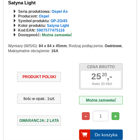
Satyna Light
Seria produktowa:
Ospel As
Producent:
Ospel
Symbol produktu:
GP-2G/45
Kolor produktu:
Satyna Light
Kod EAN:
5907577475116
Dostępność:
Można zamawiać
Wymiary (W/S/G):
84 x 84 x 45mm
, Rodzaj podłączenia:
Gwintowe
,
Maksymalne obciążenie:
16A
CENA BRUTTO
25
,-
20
PRODUKT POLSKI
Netto 20.49zł
Ilośc w opak.: 1szt.
Można zamawiać
GWARANCJA: 2 LATA
Do koszyka