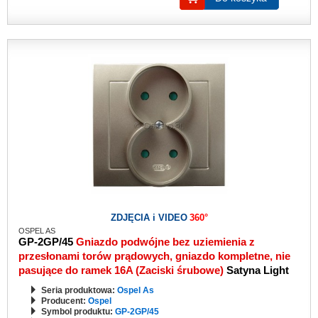
ZDJĘCIA i VIDEO
360°
OSPEL AS
GP-2GP/45
Gniazdo podwójne bez uziemienia z
przesłonami torów prądowych, gniazdo kompletne, nie
pasujące do ramek 16A (Zaciski śrubowe)
Satyna Light
Seria produktowa:
Ospel As
Producent:
Ospel
Symbol produktu:
GP-2GP/45