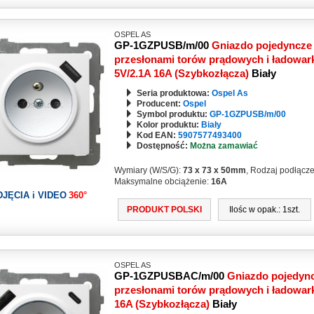
OSPEL AS
GP-1GZPUSB/m/00
Gniazdo pojedyncze 
przesłonami torów prądowych i ładowar
5V/2.1A 16A (Szybkozłącza)
Biały
Seria produktowa:
Ospel As
Producent:
Ospel
Symbol produktu:
GP-1GZPUSB/m/00
Kolor produktu:
Biały
Kod EAN:
5907577493400
Dostępność:
Można zamawiać
Wymiary (W/S/G):
73 x 73 x 50mm
, Rodzaj podłącz
Maksymalne obciążenie:
16A
DJĘCIA i VIDEO
360°
PRODUKT POLSKI
Ilośc w opak.: 1szt.
OSPEL AS
GP-1GZPUSBAC/m/00
Gniazdo pojedync
przesłonami torów prądowych i ładowa
16A (Szybkozłącza)
Biały