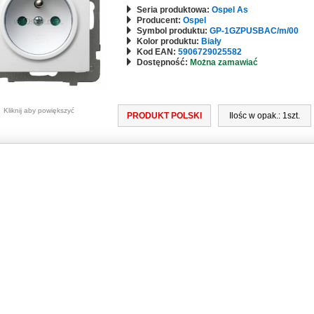
Seria produktowa:
Ospel As
Producent:
Ospel
Symbol produktu:
GP-1GZPUSBAC/m/00
Kolor produktu:
Biały
Kod EAN:
5906729025582
Dostępność:
Można zamawiać
Kliknij aby powiększyć
PRODUKT POLSKI
Ilośc w opak.: 1szt.