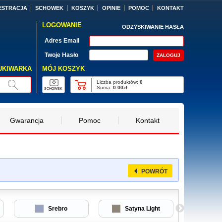
ESTRACJA
SCHOWEK
KOSZYK
OPINIE
POMOC
KONTAKT
LOGOWANIE
ODZYSKIWANIE HASŁA
Adres Email
Twoje Hasło
MÓJ KOSZYK
UKIWARKA
Liczba produktów:
0
Suma:
0.00zł
SCHOWEK
Gwarancja
Pomoc
Kontakt
POWRÓT
Srebro
Satyna Light
Czarn