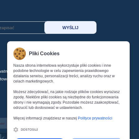
MOJE KONTO
Pliki Cookies
KOSZYK
SCHOWEK
Nasza strona internetowa wykorzystuje pliki cookies i inne
watności
podobne technologie w celu zapewnienia prawidłowego
LOGOWANIE
działania serwisu, personalizacji treści, analizy ruchu oraz w
ktowe
REJESTRACJA
celach marketingowych.
Reset Hasła
Możesz zdecydować, na jakie rodzaje plików cookies wyrażasz
zgodę. Niektóre pliki cookies są niezbędne do funkcjonowania
strony i nie wymagają zgody. Pozostałe możesz zaakceptować,
odrzucić lub dostosować w ustawieniach.
Więcej informacji znajdziesz w naszej
Polityce prywatności
DOSTOSUJ