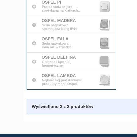
OSPEL PI
Prosta seria często
spotykana na klatkach..
OSPEL MADERA
Seria natynkowa
spełniająca klasę IP44
OSPEL FALA
Seria natynkowa
inna niż wszystkie
OSPEL DELFINA
Gniazda i łączniki
hermetyczne
OSPEL LAMBDA
Najbardziej podstawowe
produkty marki Ospel
Wyświetlono
2
z 2 produktów