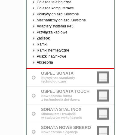
Gniazda telefoniczne
Gniazda komputerowe
Pokrywy gniazd Keystone
Mechanizmy gniazd Keystone
Adaptery systemu K45
Przyłącza kablowe
Zaślepki
Ramki
Ramki hermetyczne
Puszki natynkowe
Akcesoria
OSPEL SONATA
Najwyższe standardy
technologiczne
OSPEL SONATA TOUCH
Nowoczesna forma
z technologią dotykową
SONATA STAL INOX
Minimalizm i trwałość
w stalowym wykończeniu
SONATA NOWE SREBRO
Nowoczesna elegancja