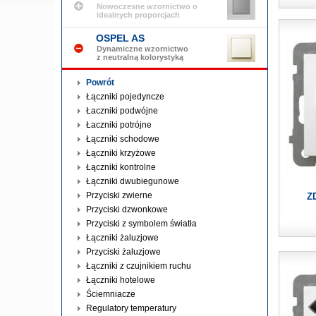
Nowoczesne wzornictwo o
idealnych proporcjach
OSPEL AS
Dynamiczne wzornictwo
z neutralną kolorystyką
Powrót
Łączniki pojedyncze
Łaczniki podwójne
Łaczniki potrójne
Łączniki schodowe
Łączniki krzyżowe
Łączniki kontrolne
Łączniki dwubiegunowe
Przyciski zwierne
Z
Przyciski dzwonkowe
Przyciski z symbolem światła
Łączniki żaluzjowe
Przyciski żaluzjowe
Łączniki z czujnikiem ruchu
Łączniki hotelowe
Ściemniacze
Regulatory temperatury