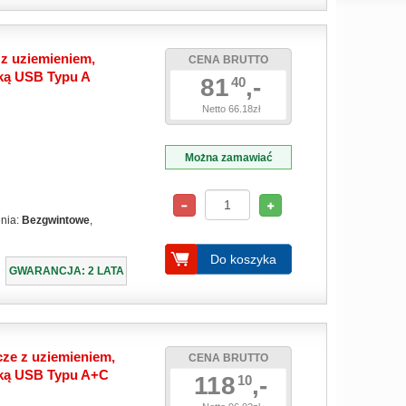
z uziemieniem,
CENA BRUTTO
ką USB Typu A
81
,-
40
Netto 66.18zł
Można zamawiać
enia:
Bezgwintowe
,
Do koszyka
GWARANCJA: 2 LATA
ze z uziemieniem,
CENA BRUTTO
rką USB Typu A+C
118
,-
10