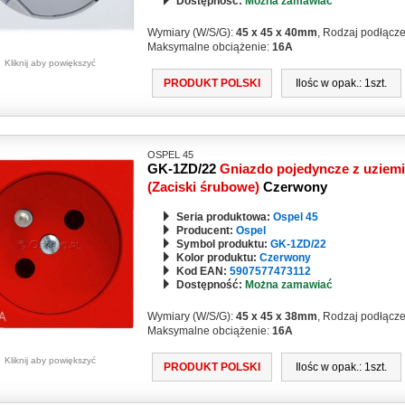
Dostępność:
Można zamawiać
Wymiary (W/S/G):
45 x 45 x 40mm
, Rodzaj podłącz
Maksymalne obciążenie:
16A
Kliknij aby powiększyć
PRODUKT POLSKI
Ilośc w opak.: 1szt.
OSPEL 45
GK-1ZD/22
Gniazdo pojedyncze z uziem
(Zaciski śrubowe)
Czerwony
Seria produktowa:
Ospel 45
Producent:
Ospel
Symbol produktu:
GK-1ZD/22
Kolor produktu:
Czerwony
Kod EAN:
5907577473112
Dostępność:
Można zamawiać
Wymiary (W/S/G):
45 x 45 x 38mm
, Rodzaj podłącz
Maksymalne obciążenie:
16A
Kliknij aby powiększyć
PRODUKT POLSKI
Ilośc w opak.: 1szt.