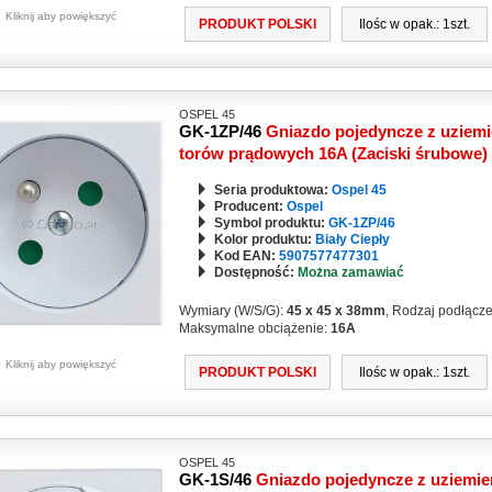
Kliknij aby powiększyć
PRODUKT POLSKI
Ilośc w opak.: 1szt.
OSPEL 45
GK-1ZP/46
Gniazdo pojedyncze z uziemi
torów prądowych 16A (Zaciski śrubowe)
Seria produktowa:
Ospel 45
Producent:
Ospel
Symbol produktu:
GK-1ZP/46
Kolor produktu:
Biały Ciepły
Kod EAN:
5907577477301
Dostępność:
Można zamawiać
Wymiary (W/S/G):
45 x 45 x 38mm
, Rodzaj podłącz
Maksymalne obciążenie:
16A
Kliknij aby powiększyć
PRODUKT POLSKI
Ilośc w opak.: 1szt.
OSPEL 45
GK-1S/46
Gniazdo pojedyncze z uziemi