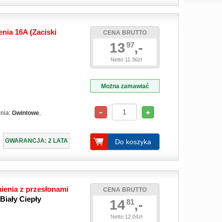
nia 16A (Zaciski
CENA BRUTTO
13
,-
97
Netto 11.36zł
Można zamawiać
enia:
Gwintowe
,
GWARANCJA: 2 LATA
Do koszyka
ienia z przesłonami
CENA BRUTTO
Biały Ciepły
14
,-
81
Netto 12.04zł