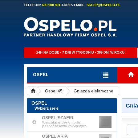
TELEFON:
690 900 801
ADRES EMAIL:
SKLEP@OSPELO.PL
24H NA DOBĘ - 7 DNI W TYGODNIU - 365 DNI W ROKU
OSPEL
Ospel 45
Gniazda elektryczne
OSPEL
Gnia
Wybierz serię
OSPEL SZAFIR
Wyszukany design oraz
ponadczasowa kolorystyka
OSPEL ARIA