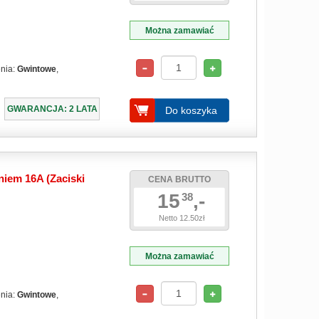
Można zamawiać
enia:
Gwintowe
,
GWARANCJA: 2 LATA
Do koszyka
iem 16A (Zaciski
CENA BRUTTO
15
,-
38
Netto 12.50zł
Można zamawiać
enia:
Gwintowe
,