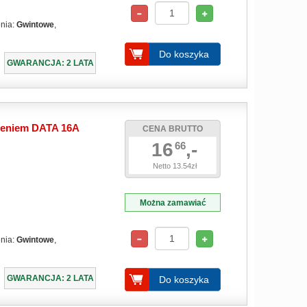
enia:
Gwintowe
,
Do koszyka
GWARANCJA: 2 LATA
ieniem DATA 16A
CENA BRUTTO
16
,-
66
Netto 13.54zł
Można zamawiać
enia:
Gwintowe
,
GWARANCJA: 2 LATA
Do koszyka