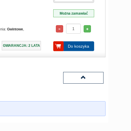
Można zamawiać
enia:
Gwintowe
,
GWARANCJA: 2 LATA
Do koszyka