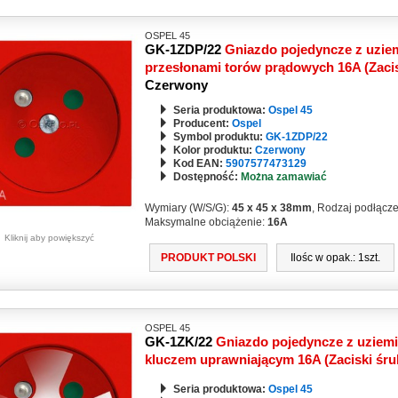
OSPEL 45
GK-1ZDP/22
Gniazdo pojedyncze z uzie
przesłonami torów prądowych 16A (Zaci
Czerwony
Seria produktowa:
Ospel 45
Producent:
Ospel
Symbol produktu:
GK-1ZDP/22
Kolor produktu:
Czerwony
Kod EAN:
5907577473129
Dostępność:
Można zamawiać
Wymiary (W/S/G):
45 x 45 x 38mm
, Rodzaj podłącz
Maksymalne obciążenie:
16A
Kliknij aby powiększyć
PRODUKT POLSKI
Ilośc w opak.: 1szt.
OSPEL 45
GK-1ZK/22
Gniazdo pojedyncze z uziem
kluczem uprawniającym 16A (Zaciski śr
Seria produktowa:
Ospel 45