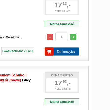
17
,-
12
Netto 13.92zł
Można zamawiać
enia:
Gwintowe
,
GWARANCJA: 2 LATA
Do koszyka
ieniem Schuko i
CENA BRUTTO
ski śrubowe)
Biały
17
,-
92
Netto 14.57zł
Można zamawiać