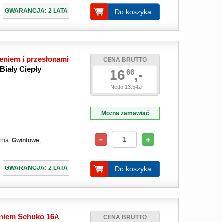
GWARANCJA: 2 LATA
Do koszyka
eniem i przesłonami
CENA BRUTTO
Biały Ciepły
16
,-
66
Netto 13.54zł
Można zamawiać
enia:
Gwintowe
,
GWARANCJA: 2 LATA
Do koszyka
eniem Schuko 16A
CENA BRUTTO