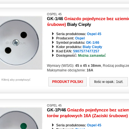
OSPEL 45
GK-1/46
Gniazdo pojedyncze bez uziemie
śrubowe)
Biały Ciepły
Seria produktowa:
Ospel 45
Producent:
Ospel
Symbol produktu:
GK-1/46
Kolor produktu:
Biały Ciepły
Kod EAN:
5907577477257
Dostępność:
Można zamawiać
Wymiary (W/S/G):
45 x 45 x 38mm
, Rodzaj podłącz
Maksymalne obciążenie:
16A
Kliknij aby powiększyć
PRODUKT POLSKI
Ilośc w opak.: 1szt.
OSPEL 45
GK-1P/46
Gniazdo pojedyncze bez uziem
torów prądowych 16A (Zaciski śrubowe)
Seria produktowa:
Ospel 45