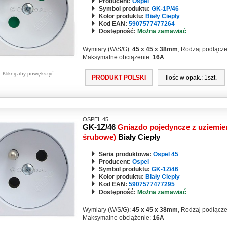
Producent:
Ospel
Symbol produktu:
GK-1P/46
Kolor produktu:
Biały Ciepły
Kod EAN:
5907577477264
Dostępność:
Można zamawiać
Wymiary (W/S/G):
45 x 45 x 38mm
, Rodzaj podłącz
Maksymalne obciążenie:
16A
Kliknij aby powiększyć
PRODUKT POLSKI
Ilośc w opak.: 1szt.
OSPEL 45
GK-1Z/46
Gniazdo pojedyncze z uziemien
śrubowe)
Biały Ciepły
Seria produktowa:
Ospel 45
Producent:
Ospel
Symbol produktu:
GK-1Z/46
Kolor produktu:
Biały Ciepły
Kod EAN:
5907577477295
Dostępność:
Można zamawiać
Wymiary (W/S/G):
45 x 45 x 38mm
, Rodzaj podłącz
Maksymalne obciążenie:
16A