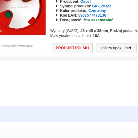
Producent:
Ospel
Symbol produktu:
GK-1ZK/22
Kolor produktu:
Czerwony
Kod EAN:
5907577473136
Dostępność:
Można zamawiać
Wymiary (W/S/G):
45 x 45 x 38mm
, Rodzaj podłącz
Maksymalne obciążenie:
16A
Kliknij aby powiększyć
PRODUKT POLSKI
Ilośc w opak.: 1szt.