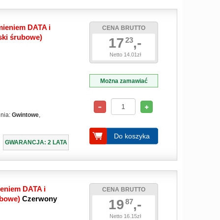
mieniem DATA i
CENA BRUTTO
ski śrubowe)
17
,-
23
Netto 14.01zł
Można zamawiać
enia:
Gwintowe
,
Do koszyka
GWARANCJA: 2 LATA
ieniem DATA i
CENA BRUTTO
ubowe)
Czerwony
19
,-
87
Netto 16.15zł