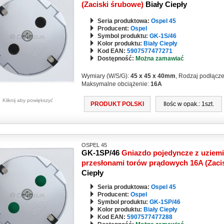
(Zaciski śrubowe)
Biały Ciepły
Seria produktowa:
Ospel 45
Producent:
Ospel
Symbol produktu:
GK-1S/46
Kolor produktu:
Biały Ciepły
Kod EAN:
5907577477271
Dostępność:
Można zamawiać
Wymiary (W/S/G):
45 x 45 x 40mm
, Rodzaj podłącz
Maksymalne obciążenie:
16A
Kliknij aby powiększyć
PRODUKT POLSKI
Ilośc w opak.: 1szt.
OSPEL 45
GK-1SP/46
Gniazdo pojedyncze z uziem
przesłonami torów prądowych 16A (Zaci
Ciepły
Seria produktowa:
Ospel 45
Producent:
Ospel
Symbol produktu:
GK-1SP/46
Kolor produktu:
Biały Ciepły
Kod EAN:
5907577477288