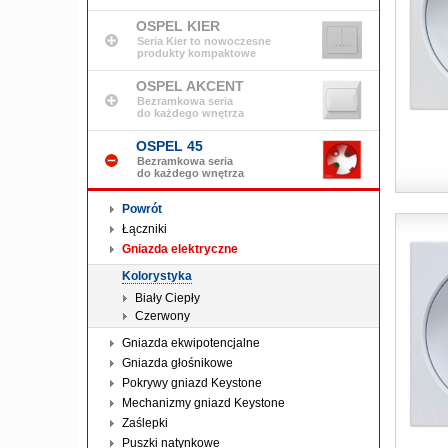
OSPEL KIER
Seria Kier to nowoczesne
produkty kompaktowe
OSPEL AKCENT
Bezramkowa seria
do każdego wnętrza
OSPEL 45
Bezramkowa seria
do każdego wnętrza
Powrót
Łączniki
Gniazda elektryczne
Kolorystyka
Biały Ciepły
Czerwony
Gniazda ekwipotencjalne
Gniazda głośnikowe
Pokrywy gniazd Keystone
Mechanizmy gniazd Keystone
Zaślepki
Puszki natynkowe