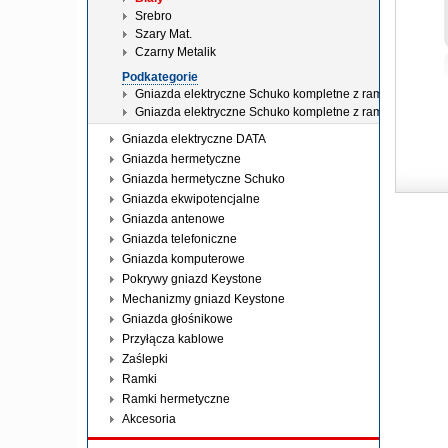
Srebro
Szary Mat.
Czarny Metalik
Podkategorie
Gniazda elektryczne Schuko kompletne z ramką bez prze
Gniazda elektryczne Schuko kompletne z ramką z przesł
Gniazda elektryczne DATA
Gniazda hermetyczne
Gniazda hermetyczne Schuko
Gniazda ekwipotencjalne
Gniazda antenowe
Gniazda telefoniczne
Gniazda komputerowe
Pokrywy gniazd Keystone
Mechanizmy gniazd Keystone
Gniazda głośnikowe
Przyłącza kablowe
Zaślepki
Ramki
Ramki hermetyczne
Akcesoria