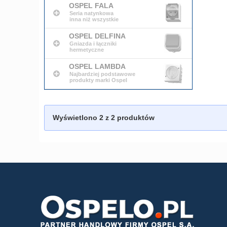
OSPEL FALA
Seria natynkowa
inna niż wszystkie
OSPEL DELFINA
Gniazda i łączniki
hermetyczne
OSPEL LAMBDA
Najbardziej podstawowe
produkty marki Ospel
Wyświetlono
2
z 2 produktów