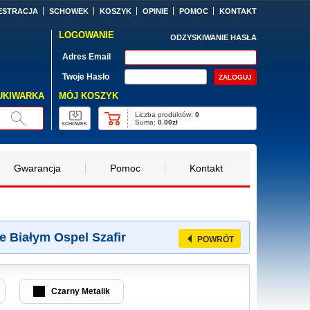
ESTRACJA
SCHOWEK
KOSZYK
OPINIE
POMOC
KONTAKT
LOGOWANIE
ODZYSKIWANIE HASŁA
Adres Email
Twoje Hasło
MÓJ KOSZYK
UKIWARKA
Liczba produktów:
0
Suma:
0.00zł
SCHOWEK
Gwarancja
Pomoc
Kontakt
e Białym Ospel Szafir
POWRÓT
Czarny Metalik