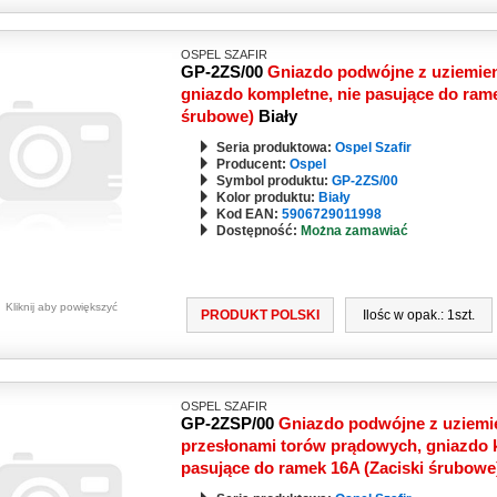
OSPEL SZAFIR
GP-2ZS/00
Gniazdo podwójne z uziemie
gniazdo kompletne, nie pasujące do rame
śrubowe)
Biały
Seria produktowa:
Ospel Szafir
Producent:
Ospel
Symbol produktu:
GP-2ZS/00
Kolor produktu:
Biały
Kod EAN:
5906729011998
Dostępność:
Można zamawiać
Kliknij aby powiększyć
PRODUKT POLSKI
Ilośc w opak.: 1szt.
OSPEL SZAFIR
GP-2ZSP/00
Gniazdo podwójne z uziemi
przesłonami torów prądowych, gniazdo k
pasujące do ramek 16A (Zaciski śrubow