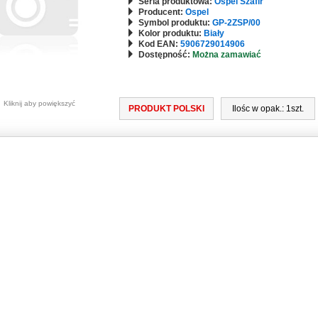
Seria produktowa:
Ospel Szafir
Producent:
Ospel
Symbol produktu:
GP-2ZSP/00
Kolor produktu:
Biały
Kod EAN:
5906729014906
Dostępność:
Można zamawiać
słon torów prądowych
onami torów prądowych
Kliknij aby powiększyć
PRODUKT POLSKI
Ilośc w opak.: 1szt.