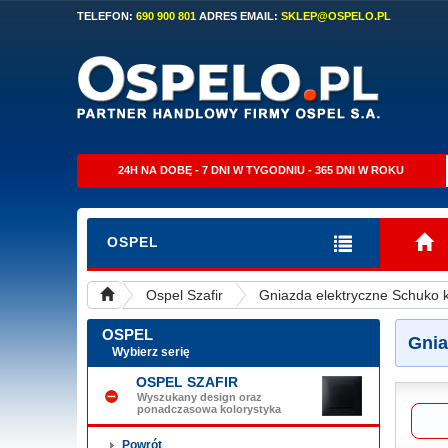
TELEFON:
690 900 801
ADRES EMAIL:
SKLEP@OSPELO.PL
24H NA DOBĘ - 7 DNI W TYGODNIU - 365 DNI W ROKU
OSPEL
Ospel Szafir
Gniazda elektryczne Schuko 
OSPEL
Gnia
Wybierz serię
OSPEL SZAFIR
Wyszukany design oraz
ponadczasowa kolorystyka
Powrót