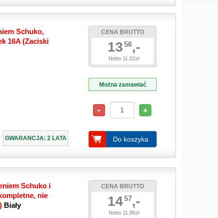
niem Schuko,
CENA BRUTTO
k 16A (Zaciski
13
,-
56
Netto 11.02zł
Można zamawiać
GWARANCJA: 2 LATA
Do koszyka
eniem Schuko i
CENA BRUTTO
ompletne, nie
14
,-
57
e)
Biały
Netto 11.85zł